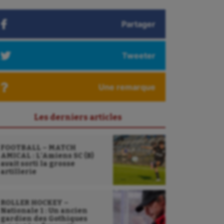
Partager
Tweeter
Une remarque
Les derniers articles
FOOTBALL – MATCH
AMICAL : L’Amiens SC (B)
avait sorti la grosse
artillerie
ROLLER HOCKEY –
Nationale 1 : Un ancien
gardien des Gothiques