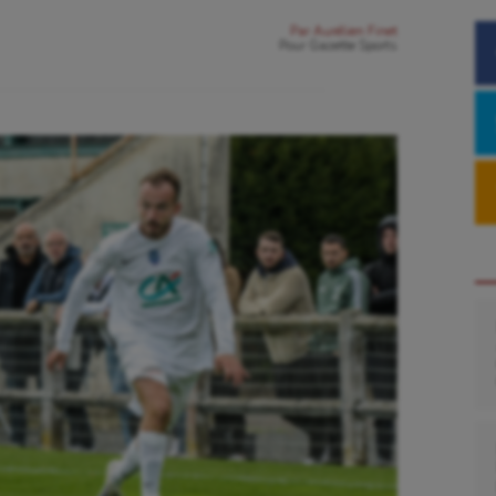
Par
Aurélien Finet
Pour
Gazette Sports