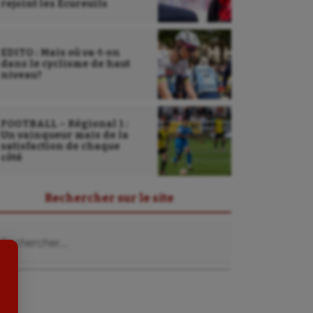
rejoint les Écureuils
EDITO : Mais où va-t-on
dans le cyclisme de haut
niveau?
FOOTBALL – Régional 1 :
Sarbacane
Un vainqueur mais de la
satisfaction de chaque
côté
Sauvetage sportif
Sport adapté
Rechercher sur le site
Sport handicap
chercher :
Sport santé
Sport-entreprise
Sport-santé