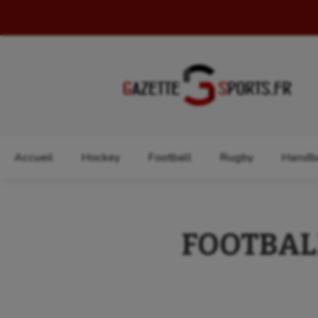
Rechercher :
Accueil
Hockey
Football
Rugby
Handba
FOOTBALL