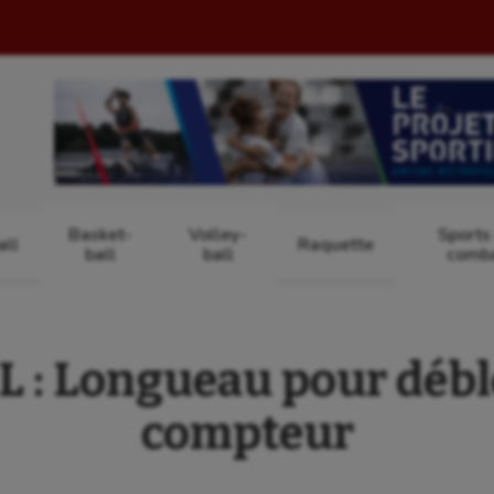
Basket-
Volley-
Sports
ll
Raquette
ball
ball
comb
 : Longueau pour débl
compteur