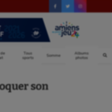
 de
Tous
Albums
Somme
at
sports
photos
oquer son