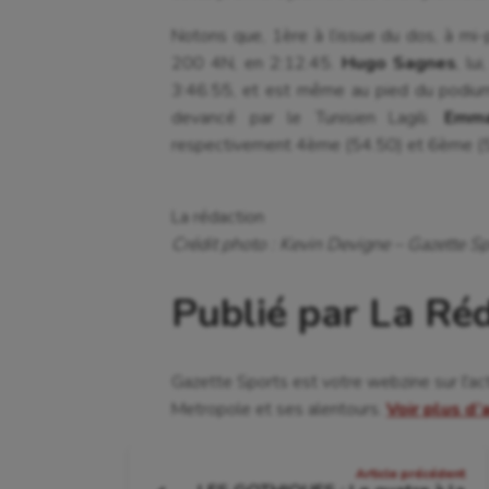
Cyclisme
Jeux
Notons que, 1ère à l’issue du dos, à mi-
200 4N, en 2:12.45.
Hugo Sagnes
, lu
3:46.55, et est même au pied du podiu
devancé par le Tunisien Lagili.
Emm
respectivement 4ème (54.50) et 6ème (
La rédaction
Crédit photo : Kevin Devigne – Gazette Sp
Publié par La Ré
Gazette Sports est votre webzine sur l'ac
Metropole et ses alentours.
Voir plus d’
Navigation
Article précédent