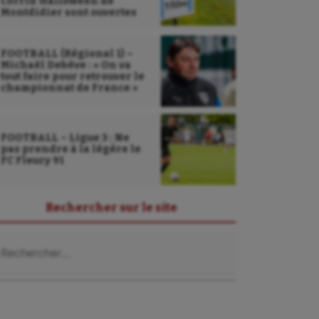
Corrid’Halloween de
Montdidier sont ouvertes
FOOTBALL (Régional 1) –
Michaël Debève : « On va
tout faire pour retrouver le
championnat de France »
FOOTBALL – Ligue 3 : Ne
pas prendre à la légère le
FC Fleury 91
Rechercher sur le site
chercher :
Sarbacane
Sauvetage sportif
Sport adapté