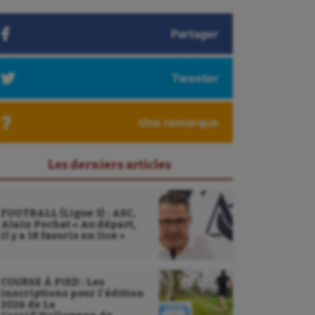
Partager
Tweeter
Une remarque
Les derniers articles
FOOTBALL (Ligue 3) : ASC,
Alain Pochat « Au départ,
il y a 18 favoris en lice »
COURSE À PIED : Les
inscriptions pour l’édition
2026 de La