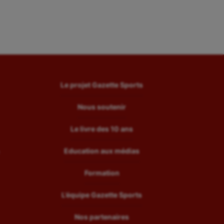
Le projet Gazette Sports
Nous soutenir
Le livre des 10 ans
Education aux médias
Formation
L’équipe Gazette Sports
Nos partenaires