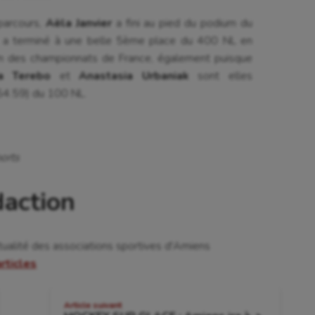
 Olympiques et Paralympiques
Roller-derby
parcours,
Aëla Janvier
a fini au pied du podium du
i, a terminé à une belle 5ème place du 400 NL en
m des championnats de France, également puisque
a Terebo
et
Anastasia Urbaniak
sont elles
54.59) du 100 NL.
orts
daction
tualité des associations sportives d'Amiens
articles
Article suivant