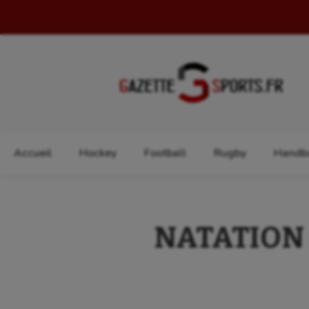
Rechercher :
Accueil
Hockey
Football
Rugby
Handba
NATATION :