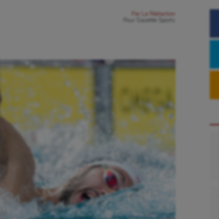
Par
La Rédaction
Pour
Gazette Sports