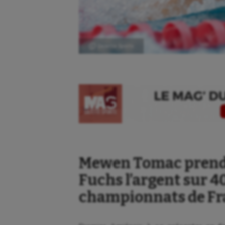
Ⓒ Gazette Sports
Mewen Tomac prend l
Aéronautique
Dan
Fuchs l’argent sur 4
Athlétisme
Equi
championnats de Fra
Auto
Esca