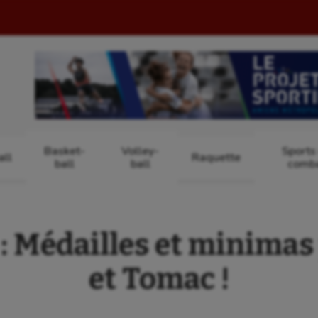
Basket-
Volley-
Sports
ll
Raquette
ball
ball
comb
 Médailles et minimas
et Tomac !