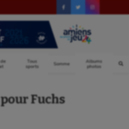
 de
Tous
Albums
Somme
at
sports
photos
 pour Fuchs