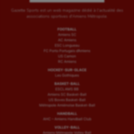
Gazette Sports est un web magazine dédié à l'actualité des
associations sportives d'Amiens Métropole.
FOOTBALL
Amiens SC
AC Amiens
ESC Longueau
FC Porto Portugais d’Amiens
US Camon
RC Amiens
HOCKEY-SUR-GLACE
Les Gothiques
BASKET-BALL
ESCLAMS BB
Amiens SC Basket-Ball
US Boves Basket-Ball
Métropole Amiénoise Basket-Ball
HANDBALL
AHC – Amiens Handball Club
VOLLEY-BALL
Amiens Métropole Volley Ball