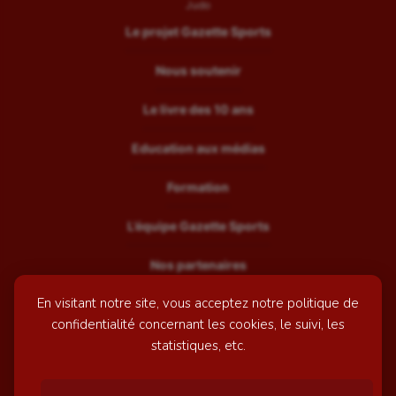
Judo
Le projet Gazette Sports
Nous soutenir
Le livre des 10 ans
Education aux médias
Formation
L’équipe Gazette Sports
Nos partenaires
En visitant notre site, vous acceptez notre politique de
Recrutement
confidentialité concernant les cookies, le suivi, les
Mentions légales
statistiques, etc.
Contactez-nous