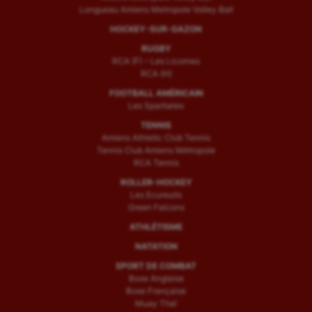
Longueau Amiens Metropole Volley Ball
HOCKEY-SUR-GAZON
RUGBY
RCA (F) – Les Licornes
RCA (H)
FOOTBALL AMÉRICAIN
Les Spartiates
TENNIS
Amiens Athletic Club Tennis
Tennis Club Amiens Métropole
RCA Tennis
ROLLER-HOCKEY
Les Ecureuils
Green Falcons
ATHLÉTISME
NATATION
SPORT DE COMBAT
Boxe Anglaise
Boxe Française
Muay Thaï