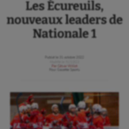
Les Écureuils,
nouveaux leaders de
Nationale 1
Publié le
31 octobre 2022
Modifié le
31/10/22
Par
César Willot
Pour
Gazette Sports