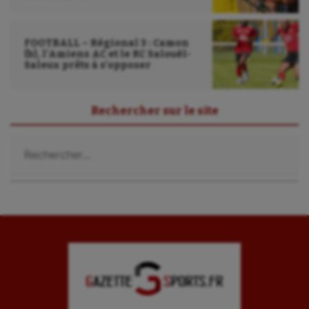
FOOTBALL – Régional 3 : Camon
(b), l’Amiens AC et le RC Salouël-
Saleux prêts à s’opposer
Rechercher sur le site
Rechercher :