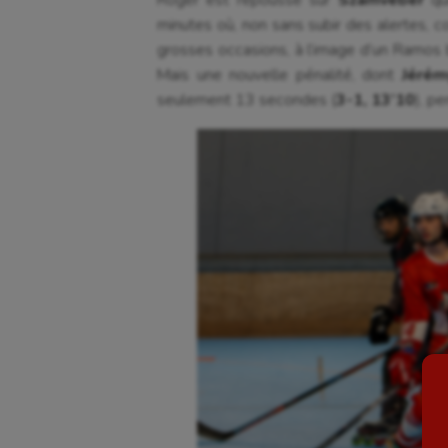
Roger est repoussé sur
Szamveber
qui
minutes où, non sans subir des alertes, c
grosses occasions, à l’image d’un Ramos b
Mais une nouvelle pénalité, dont
Jérém
seulement 13 secondes (
3-1, 13’10
), pe
Aéronautique
Dan
Athlétisme
Equi
Auto
Esca
Aviron
Escr
Balle à la main
Fitn
Ballon au poing
Flag 
Baseball
Foot