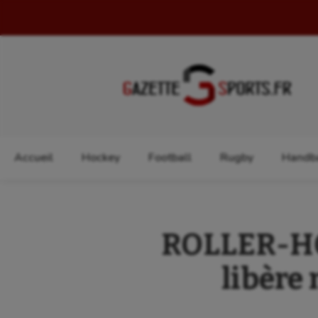
Rechercher :
Accueil
Hockey
Football
Rugby
Handba
ROLLER-HOC
libère