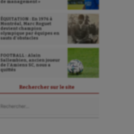
de management »
ÉQUITATION : En 1976 à
Montréal, Marc Roguet
devient champion
olympique par équipes en
sauts d’obstacles
FOOTBALL : Alain
Sallembien, ancien joueur
de l’Amiens SC, nous a
quittés
Rechercher sur le site
chercher :