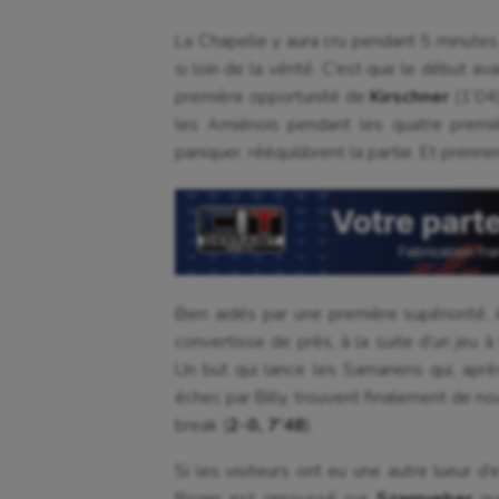
La Chapelle y aura cru pendant 5 minutes
si loin de la vérité. C’est que le début a
première opportunité de
Kirschner
(1’04)
les Amiénois pendant les quatre premiè
paniquer, rééquilibrent la partie. Et pren
Bien aidés par une première supériorité,
convertisse de près, à la suite d’un jeu 
Un but qui lance les Samariens qui, apr
échec par Billy, trouvent finalement de n
break (
2-0, 7’48
).
Si les visiteurs ont eu une autre lueur d’