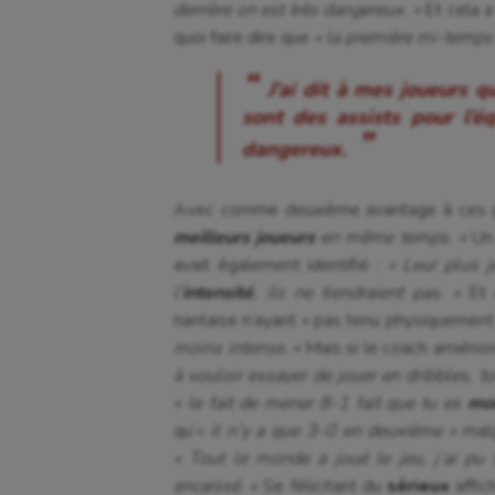
derrière on est très dangereux. »
Et cela a
quoi faire dire que
« la première mi-temps
J’ai dit à mes joueurs 
sont des assists pour l’é
dangereux.
Avec comme deuxième avantage à ces pha
meilleurs joueurs
en même temps. »
Un 
avait également identifié :
« Leur plus j
l’
intensité
, ils ne tiendraient pas. »
Et c
nantaise n’ayant « pas tenu physiquemen
moins intense. »
Mais si le coach amiénois
à vouloir essayer de jouer en dribbles, to
« le fait de mener 8-1 fait que tu es
moi
qu’
« il n’y a que 3-0 en deuxième »
mal
« Tout le monde a joué le jeu, j’ai pu 
encaissé. »
Se félicitant du
sérieux
affic