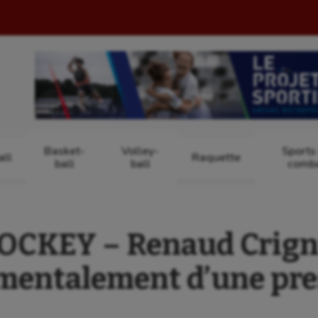
Basket-
Volley-
Sports
ll
Raquette
ball
ball
comb
KEY – Renaud Crignie
 mentalement d’une pre