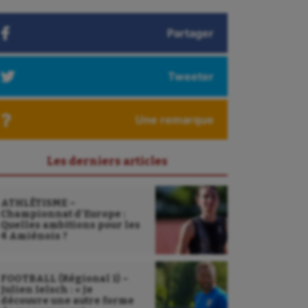
Partager
Tweeter
Une remarque
Les derniers articles
ATHLÉTISME –
Championnat d’Europe :
Quelles ambitions pour les
4 Amiénois ?
FOOTBALL (Régional 1) –
Julien Ielsch : « Je
découvre une autre forme