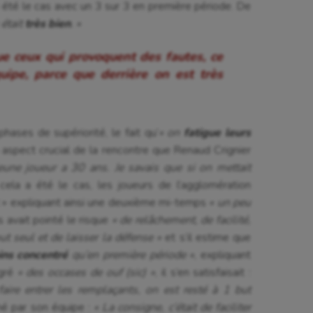
 été le cas avec un 3 sur 3 en première période. De
 était
très bien
. »
que ceux qui provoquent des fautes, ce
quipe, parce que derrière on est très
ses de supériorité, le fait qu’
« on
fatigue leurs
aspect crucial de la rencontre que Renaud Crignier
eune joueur a 30 ans. Je savais que si on mettait
ela a été le cas, les joueurs de l’agglomération
t » expliquant ainsi une deuxième mi-temps
« un peu
 avait pointé le risque
« de relâchement, de facilité,
ut seul et de laisser la défense »
et s’il estime que
ns concentré
qu’en première période »
, expliquant
gré
« des occases de ouf (sic) »
, il s’en satisfaisait :
faire entrer les remplaçants, on est resté à 1 but
hé par son équipe :
« La consigne, c’était de faciliter