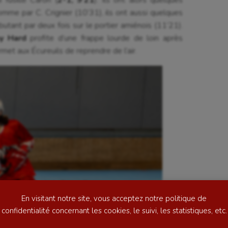
 fusille Caron (
2-1, 9’21
). Ils ont alors quelques
omme par C. Crignier (10’31), ils ont aussi quelques
utant par deux fois sur le portier amiénois (11’21).
y Hard
profite d’une frappe lourde de loin après
rmet aux Écureuils de reprendre de l’air.
se
Kayak-polo
tation
Korfbal
lade
Longue paume
ime
Moto
ess
Natation
En visitant notre site, vous acceptez notre politique de
football
Natation artistique
confidentialité concernant les cookies, le suivi, les statistiques, etc.
ball américain
Omnisports