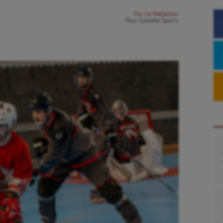
Par
La Rédaction
Pour
Gazette Sports