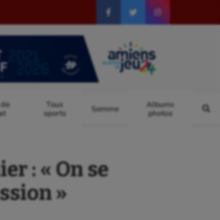
 de
Tous
Albums
Somme
at
sports
photos
r : « On se
ssion »