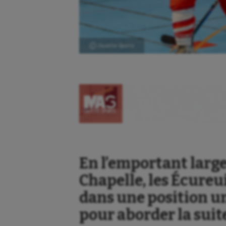
Ⓒ Gazette Sports
En l’emportant large
Chapelle, les Écureu
dans une position u
pour aborder la suite