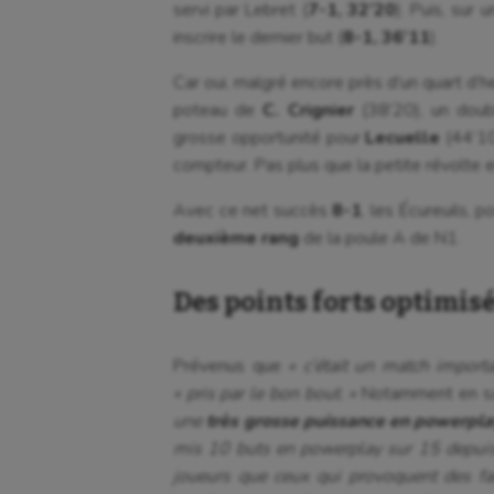
servi par Lebret (
7-1, 32’20
). Puis, sur
inscrire le dernier but (
8-1, 36’11
).
Car oui, malgré encore près d’un quart d’he
poteau de
C. Crignier
(38’20), un doub
grosse opportunité pour
Lecuelle
(44’10)
compteur. Pas plus que la petite révolte 
Avec ce net succès
8-1
, les Écureuils, 
deuxième rang
de la poule A de N1.
Des points forts optimis
Prévenus que
« c’était un match import
« pris par le
bon
bout. »
Notamment en sach
une
très grosse puissance en powerpla
mis 10 buts en powerplay sur 15 depuis l
joueurs que ceux qui provoquent des fau