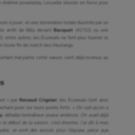
 un énième powerplay, Lecuelle shoote en force pour
ure à jouer, et une domination totale illustrée par un
le arrêt de Billy devant
Bacquet
(42’02) ou une
, entre autres, les Écureuils ne font plus tourner le
en toute fin de match des Mustangs.
pourtant mal partis cette saison, sont déjà revenus au
és
ant »
par
Renaud Crignier
, les Écureuils l’ont ainsi
ant jouer sur leurs points forts.
« On sait qu’on a
y
,
détaille l’entraîneur-joueur amiénois.
On avait déjà
e début de la saison, c’est énorme. J’ai dit à mes
tes, ce sont des assists pour l’équipe, parce que