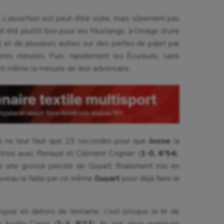
. L’assertion est peut-être osée, mais sûrement pas
vait été plutôt bon pour les Mustangs, à l’image d’une
 et de plusieurs autres sur des pertes de palet par
res minutes. Puis, rapidement les Écureuils, sans
nent même la mesure de leur adversaire.
 il ne leur faut que 25 secondes pour que
Josse
la
à trois avec Renaud et Clément Crignier (
1-0, 6’54
).
ès une grosse percée de Guyart, finalement mis en
ouveau la faille par ce même
Guyart
pour déjà faire le
espoir en dehors de l’entame, c’est lorsque le tir de