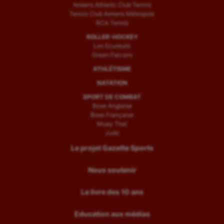
Amiens Athletic Club Tennis
Tennis Club Amiens Métropole
RCA Tennis
ROLLER-HOCKEY
Les Ecureuils
Green Falcons
ATHLÉTISME
NATATION
SPORT DE COMBAT
Boxe Anglaise
Boxe Française
Muay Thaï
Judo
Le projet Gazette Sports
Nous soutenir
Le livre des 10 ans
Education aux médias