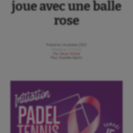
joue avec une balle
rose
Publié le
14 octobre 2022
Modifié le
17/10/22
Par
César Willot
Pour
Gazette Sports