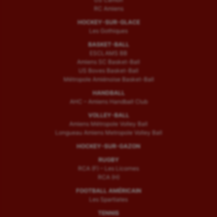
RC Amiens
HOCKEY-SUR-GLACE
Les Gothiques
BASKET-BALL
ESCLAMS BB
Amiens SC Basket-Ball
US Boves Basket-Ball
Métropole Amiénoise Basket-Ball
HANDBALL
AHC – Amiens Handball Club
VOLLEY-BALL
Amiens Métropole Volley Ball
Longueau Amiens Metropole Volley Ball
HOCKEY-SUR-GAZON
RUGBY
RCA (F) – Les Licornes
RCA (H)
FOOTBALL AMÉRICAIN
Les Spartiates
TENNIS