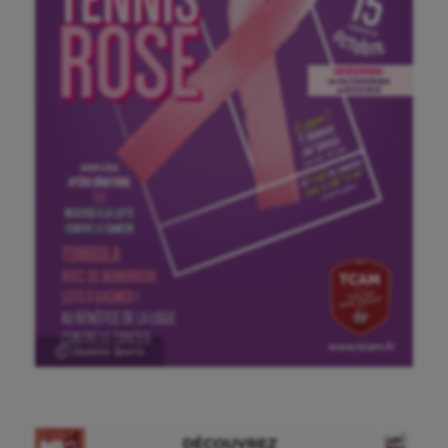
Aéronautique
Athlétisme
Auto
Aviron
Balle à la main
Ⓒ Gazette Sports
Ballon au poing
Baseball