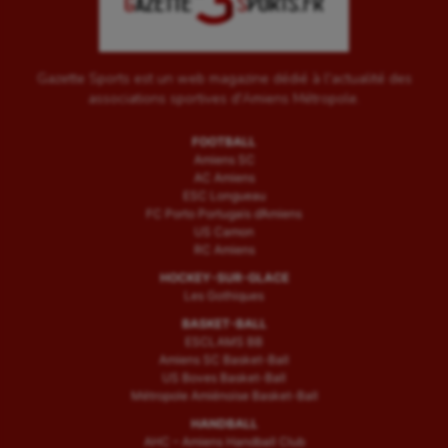
Triathlon
Ultimate frisbee
Gazette Sports est un web magazine dédié à l'actualité des
UNSS
associations sportives d'Amiens Métropole.
Voile
FOOTBALL
Wakeboard
Amiens SC
AC Amiens
ESC Longueau
Water-polo
FC Porto Portugais d’Amiens
US Camon
RC Amiens
HOCKEY-SUR-GLACE
Les Gothiques
BASKET-BALL
ESCLAMS BB
Amiens SC Basket-Ball
US Boves Basket-Ball
Métropole Amiénoise Basket-Ball
HANDBALL
AHC – Amiens Handball Club