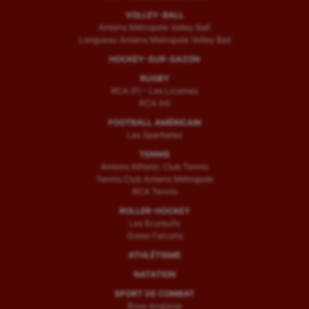
VOLLEY-BALL
Amiens Métropole Volley Ball
Longueau Amiens Metropole Volley Ball
HOCKEY-SUR-GAZON
RUGBY
RCA (F) – Les Licornes
RCA (H)
FOOTBALL AMÉRICAIN
Les Spartiates
TENNIS
Amiens Athletic Club Tennis
Tennis Club Amiens Métropole
RCA Tennis
ROLLER-HOCKEY
Les Ecureuils
Green Falcons
ATHLÉTISME
NATATION
SPORT DE COMBAT
Boxe Anglaise