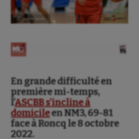
Ⓒ Gazette Sports
Aéronautique
Athlétisme
Auto
Aviron
Balle à la main
En grande difficulté en
Ballon au poing
première mi-temps,
Baseball
l’
ASCBB s’incline à
domicile
en NM3, 69-81
Billard
face à Roncq le 8 octobre
Boules lyonnaises
2022.
Canoë-kayak