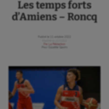
Les temps forts
d’Amiens – Roncq
Publié le
11 octobre 2022
Modifié le
11/10/22
Par
La Rédaction
Pour
Gazette Sports