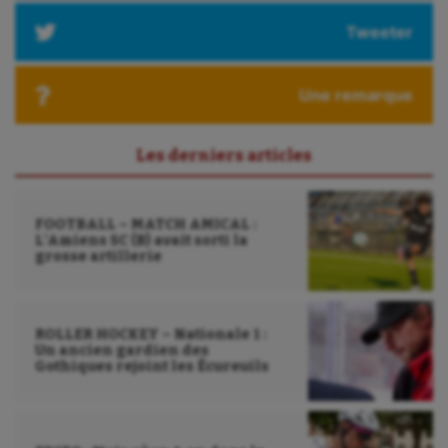
Longue paume
Tweeter
Moto
Une remarque
Natation
Natation artistique
Les derniers articles
Omnisports
Outdoor
FOOTBALL – MATCH AMICAL :
L’Amiens SC (B) avait sorti la
Paddle
grosse artillerie
Parkour
ROLLER HOCKEY – Nationale 1 :
Patinage artistique
Un ancien gardien des
Gothiques rejoint les Écureuils
Pétanque
Plongée