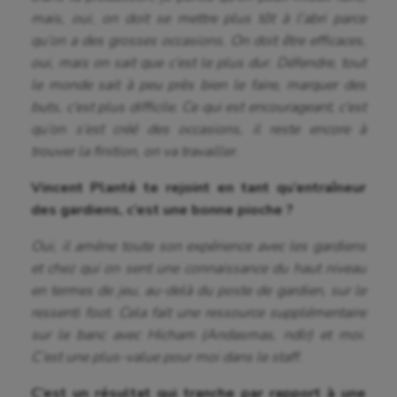
mais, oui, on doit se mettre plus tôt à l’abri parce
qu’on a des grosses occasions. On doit être efficaces,
oui, mais on sait que c’est le plus dur. Défendre, tout
le monde sait à peu près bien le faire, marquer des
buts, c’est plus difficile. Ce qui est encourageant, c’est
qu’on s’est créé des occasions, il reste encore à
trouver la finition, on va travailler.
Vincent Planté te rejoint en tant qu’entraîneur
des gardiens, c’est une bonne pioche ?
Oui, il amène toute son expérience avec les gardiens
et chez qui on sent une connaissance du haut niveau
en termes de jeu, au-delà du poste de gardien, sur le
ressenti foot. Cela fait une ressource supplémentaire
sur le banc avec Hicham (Andasmas, ndlr) et moi.
C’est une plus-value pour moi dans le staff.
C’est un résultat qui tranche par rapport à une