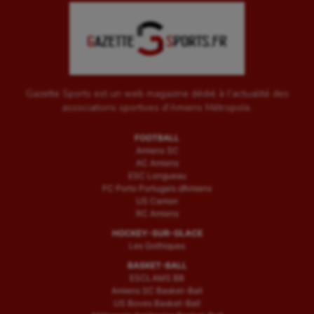
Gazette Sports est un web magazine dédié à l'actualité des
associations sportives d'Amiens Métropole.
FOOTBALL
Amiens SC
AC Amiens
ESC Longueau
FC Porto Portugais d’Amiens
US Camon
RC Amiens
HOCKEY-SUR-GLACE
Les Gothiques
BASKET-BALL
ESCLAMS BB
Amiens SC Basket-Ball
US Boves Basket-Ball