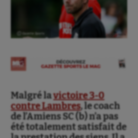
Ⓒ Gazette Sports
Malgré la
victoire 3-0
contre Lambres
, le coach
de l’Amiens SC (b) n’a pas
été totalement satisfait de
la prestation des siens. Il a