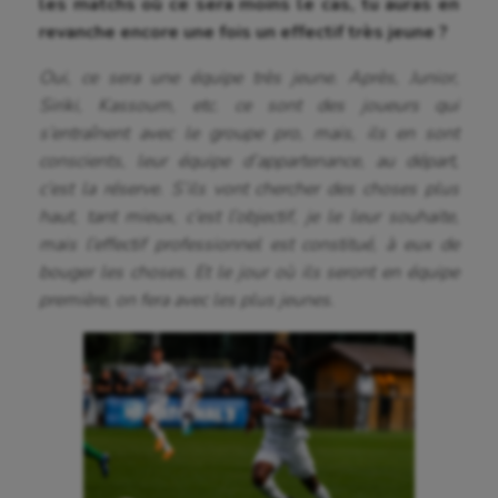
les matchs où ce sera moins le cas, tu auras en
Korfbal
revanche encore une fois un effectif très jeune ?
Longue paume
Oui, ce sera une équipe très jeune. Après, Junior,
Moto
Siriki, Kassoum, etc. ce sont des joueurs qui
s’entraînent avec le groupe pro, mais, ils en sont
Natation
conscients, leur équipe d’appartenance, au départ,
Natation artistique
c’est la réserve. S’ils vont chercher des choses plus
haut, tant mieux, c’est l’objectif, je le leur souhaite,
Omnisports
mais l’effectif professionnel est constitué, à eux de
Outdoor
bouger les choses. Et le jour où ils seront en équipe
première, on fera avec les plus jeunes.
Paddle
Parkour
Patinage artistique
Pétanque
Plongée