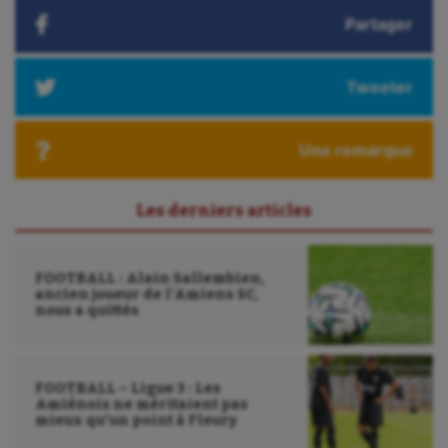
Partager
Tweeter
Une remarque
Les derniers articles
FOOTBALL : Alain Sallembien,
ancien joueur de l’Amiens SC,
nous a quittés
FOOTBALL – Ligue 3 : Les
Amiénois ne méritaient pas
mieux qu’un point à Fleury