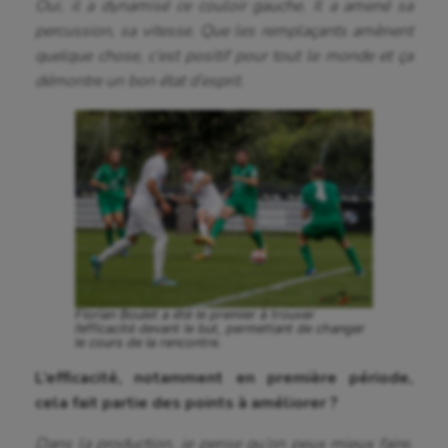
Oui, il a dynamisé ce couloir gauche. Il a amené sa
percussion, sa vitesse. Que les remplaçants amènent
quelque chose, c’est positif pour tout le monde et ça
démontre un bon état d’esprit.
Florian Boulet a été le premier à trouver
l’efficacité devant le but, permettant de changer
le cours de la rencontre.
L’efficacité, notamment en première période,
cela fait partie des points à améliorer ?
Dans la production, je pense qu’on peux mieux faire,