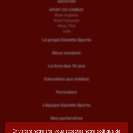
NATATION
SPORT DE COMBAT
Boxe Anglaise
Boxe Française
Muay Thaï
Judo
Le projet Gazette Sports
Nous soutenir
Le livre des 10 ans
Education aux médias
Formation
L’équipe Gazette Sports
Nos partenaires
En visitant notre site, vous acceptez notre politique de
Recrutement