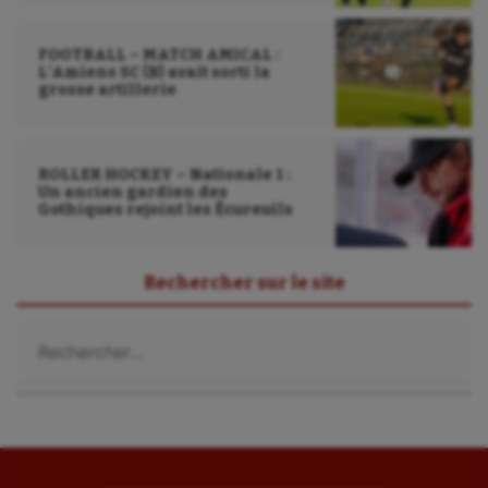
FOOTBALL – MATCH AMICAL :
L’Amiens SC (B) avait sorti la
grosse artillerie
ROLLER HOCKEY – Nationale 1 :
Un ancien gardien des
Gothiques rejoint les Écureuils
Rechercher sur le site
Rechercher :