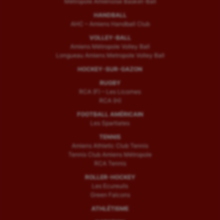
Métropole Amiénoise Basket-Ball
HANDBALL
AHC – Amiens Handball Club
VOLLEY-BALL
Amiens Métropole Volley Ball
Longueau Amiens Metropole Volley Ball
HOCKEY-SUR-GAZON
RUGBY
RCA (F) – Les Licornes
RCA (H)
FOOTBALL AMÉRICAIN
Les Spartiates
TENNIS
Amiens Athletic Club Tennis
Tennis Club Amiens Métropole
RCA Tennis
ROLLER-HOCKEY
Les Ecureuils
Green Falcons
ATHLÉTISME