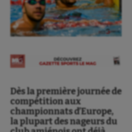
Ⓒ Gazette Sports
Aéronautique
Athlétisme
Dès la première journée de
Auto
compétition aux
championnats d’Europe,
Aviron
la plupart des nageurs du
Balle à la main
club amiénois ont déjà