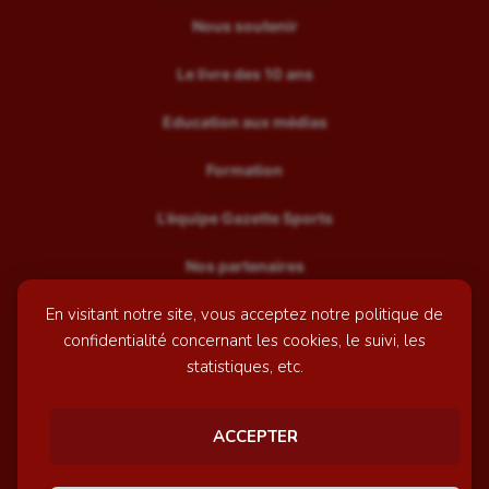
Nous soutenir
Le livre des 10 ans
Education aux médias
Formation
L’équipe Gazette Sports
Nos partenaires
En visitant notre site, vous acceptez notre politique de
Recrutement
confidentialité concernant les cookies, le suivi, les
Mentions légales
statistiques, etc.
Contactez-nous
ACCEPTER