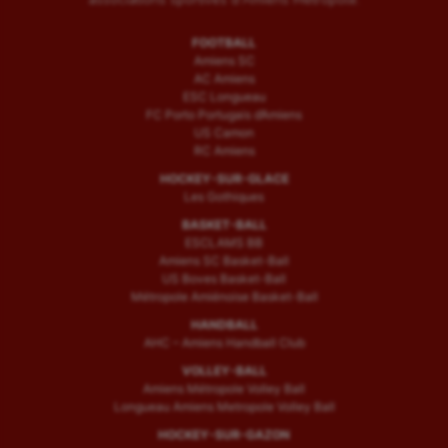
FOOTBALL
Amiens SC
AC Amiens
ESC Longueau
FC Porto Portugais d’Amiens
US Camon
RC Amiens
HOCKEY-SUR-GLACE
Les Gothiques
BASKET-BALL
ESCLAMS BB
Amiens SC Basket-Ball
US Boves Basket-Ball
Métropole Amiénoise Basket-Ball
HANDBALL
AHC – Amiens Handball Club
VOLLEY-BALL
Amiens Métropole Volley Ball
Longueau Amiens Metropole Volley Ball
HOCKEY-SUR-GAZON