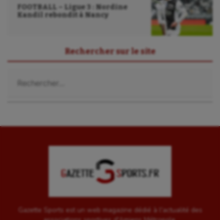
Sport-entreprise
FOOTBALL – Ligue 3 : Nordine
Kandil rebondit à Nancy
Sport-santé
Tir
Rechercher sur le site
Tir à l'arc
Rechercher :
Triathlon
Ultimate frisbee
UNSS
Voile
Wakeboard
Water-polo
Gazette Sports est un web magazine dédié à l'actualité des
associations sportives d'Amiens Métropole.