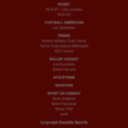
RUGBY
RCA (F) – Les Licornes
RCA (H)
FOOTBALL AMÉRICAIN
Les Spartiates
TENNIS
Amiens Athletic Club Tennis
Tennis Club Amiens Métropole
RCA Tennis
ROLLER-HOCKEY
Les Ecureuils
Green Falcons
ATHLÉTISME
NATATION
SPORT DE COMBAT
Boxe Anglaise
Boxe Française
Muay Thaï
Judo
Le projet Gazette Sports