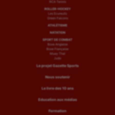
RCA Tennis
ROLLER-HOCKEY
Les Ecureuils
Green Falcons
ATHLÉTISME
NATATION
SPORT DE COMBAT
Boxe Anglaise
Boxe Française
Muay Thaï
Judo
Le projet Gazette Sports
Nous soutenir
Le livre des 10 ans
Education aux médias
Formation