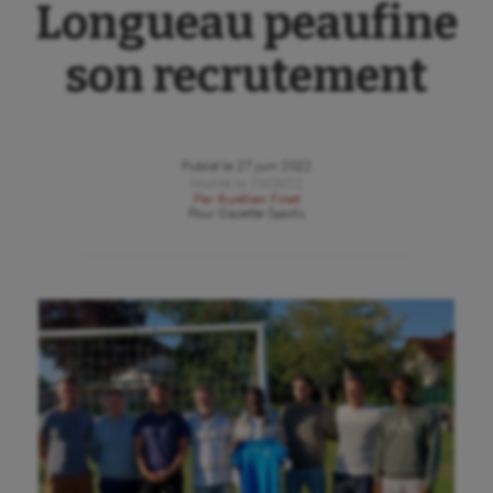
Longueau peaufine
son recrutement
Publié le
27 juin 2022
Modifié le
29/06/22
Par
Aurélien Finet
Pour
Gazette Sports