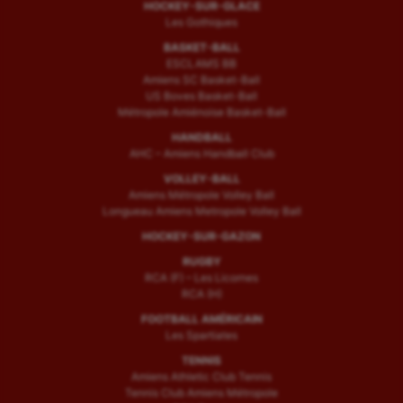
HOCKEY-SUR-GLACE
Les Gothiques
BASKET-BALL
ESCLAMS BB
Amiens SC Basket-Ball
US Boves Basket-Ball
Métropole Amiénoise Basket-Ball
HANDBALL
AHC – Amiens Handball Club
VOLLEY-BALL
Amiens Métropole Volley Ball
Longueau Amiens Metropole Volley Ball
HOCKEY-SUR-GAZON
RUGBY
RCA (F) – Les Licornes
RCA (H)
FOOTBALL AMÉRICAIN
Les Spartiates
TENNIS
Amiens Athletic Club Tennis
Tennis Club Amiens Métropole