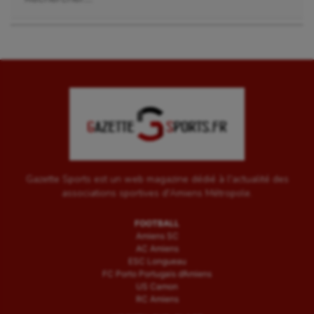
Gazette Sports est un web magazine dédié à l'actualité des
associations sportives d'Amiens Métropole.
FOOTBALL
Amiens SC
AC Amiens
ESC Longueau
FC Porto Portugais d’Amiens
US Camon
RC Amiens