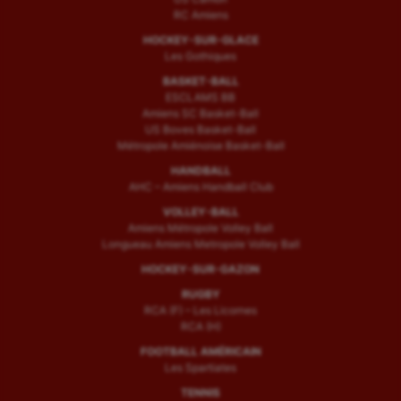
RC Amiens
HOCKEY-SUR-GLACE
Les Gothiques
BASKET-BALL
ESCLAMS BB
Amiens SC Basket-Ball
US Boves Basket-Ball
Métropole Amiénoise Basket-Ball
HANDBALL
AHC – Amiens Handball Club
VOLLEY-BALL
Amiens Métropole Volley Ball
Longueau Amiens Metropole Volley Ball
HOCKEY-SUR-GAZON
RUGBY
RCA (F) – Les Licornes
RCA (H)
FOOTBALL AMÉRICAIN
Les Spartiates
TENNIS