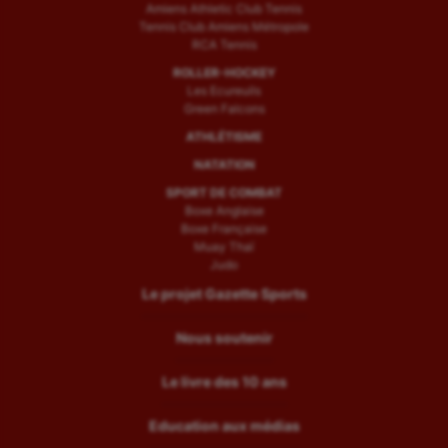
Amiens Athletic Club Tennis
Tennis Club Amiens Métropole
RCA Tennis
ROLLER-HOCKEY
Les Ecureuils
Green Falcons
ATHLÉTISME
NATATION
SPORT DE COMBAT
Boxe Anglaise
Boxe Française
Muay Thaï
Judo
Le projet Gazette Sports
Nous soutenir
Le livre des 10 ans
Education aux médias