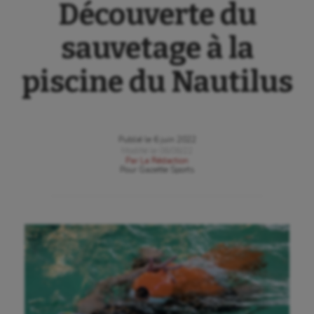
Découverte du
sauvetage à la
piscine du Nautilus
Publié le
6 juin 2022
Modifié le
06/06/22
Par
La Rédaction
Pour
Gazette Sports