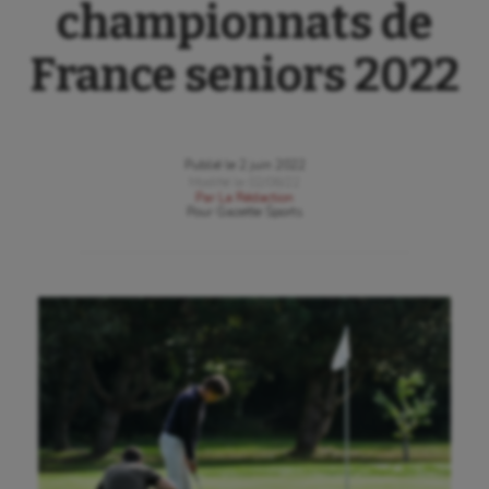
championnats de
France seniors 2022
Publié le
2 juin 2022
Modifié le
02/06/22
Par
La Rédaction
Pour
Gazette Sports