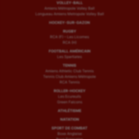
VOLLEY-BALL
Amiens Métropole Volley Ball
Longueau Amiens Metropole Volley Ball
HOCKEY-SUR-GAZON
RUGBY
RCA (F) – Les Licornes
RCA (H)
FOOTBALL AMÉRICAIN
Les Spartiates
TENNIS
Amiens Athletic Club Tennis
Tennis Club Amiens Métropole
RCA Tennis
ROLLER-HOCKEY
Les Ecureuils
Green Falcons
ATHLÉTISME
NATATION
SPORT DE COMBAT
Boxe Anglaise