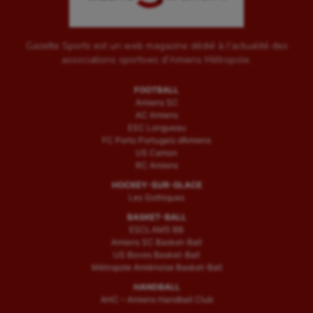
Gazette Sports est un web magazine dédié à l'actualité des
associations sportives d'Amiens Métropole.
FOOTBALL
Amiens SC
AC Amiens
ESC Longueau
FC Porto Portugais d’Amiens
US Camon
RC Amiens
HOCKEY-SUR-GLACE
Les Gothiques
BASKET-BALL
ESCLAMS BB
Amiens SC Basket-Ball
US Boves Basket-Ball
Métropole Amiénoise Basket-Ball
HANDBALL
AHC – Amiens Handball Club