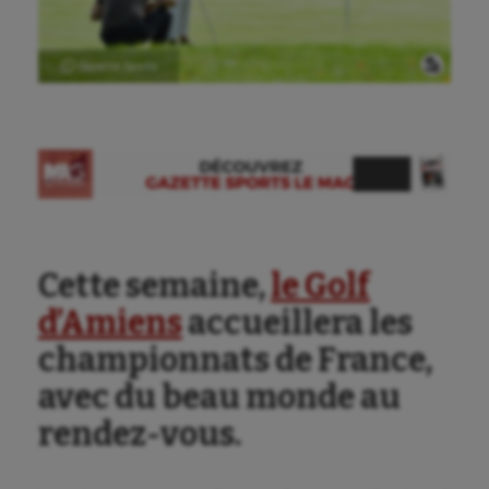
Ⓒ Gazette Sports
Cette semaine,
le Golf
d’Amiens
accueillera les
Aéronautique
championnats de France,
Athlétisme
avec du beau monde au
Auto
rendez-vous.
Aviron