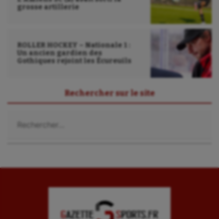
grosse artillerie
Sport santé
Sport-entreprise
ROLLER HOCKEY – Nationale 1 :
Sport-santé
Un ancien gardien des
Gothiques rejoint les Écureuils
Tir
Tir à l'arc
Rechercher sur le site
Triathlon
Rechercher :
Ultimate frisbee
UNSS
Voile
Wakeboard
Water-polo