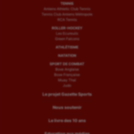
TENNIS
Amiens Athletic Club Tennis
Tennis Club Amiens Métropole
RCA Tennis
ROLLER-HOCKEY
Les Ecureuils
Green Falcons
ATHLÉTISME
NATATION
SPORT DE COMBAT
Boxe Anglaise
Boxe Française
Muay Thaï
Judo
Le projet Gazette Sports
Nous soutenir
Le livre des 10 ans
Education aux médias