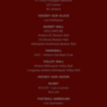
FC Porto Portugais d’Amiens
Voile
US Camon
RC Amiens
Wakeboard
HOCKEY-SUR-GLACE
Les Gothiques
Water-polo
BASKET-BALL
ESCLAMS BB
Amiens SC Basket-Ball
US Boves Basket-Ball
Métropole Amiénoise Basket-Ball
HANDBALL
AHC – Amiens Handball Club
VOLLEY-BALL
Amiens Métropole Volley Ball
Longueau Amiens Metropole Volley Ball
HOCKEY-SUR-GAZON
RUGBY
RCA (F) – Les Licornes
RCA (H)
FOOTBALL AMÉRICAIN
Les Spartiates