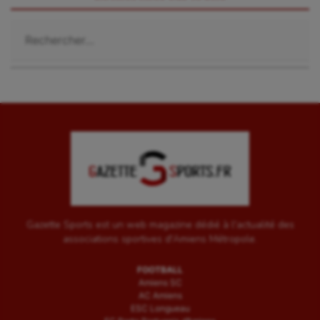
Sauvetage sportif
Rechercher :
Sport adapté
Sport handicap
Sport santé
Sport-entreprise
Sport-santé
Tir
Tir à l'arc
Gazette Sports est un web magazine dédié à l'actualité des
associations sportives d'Amiens Métropole.
Triathlon
FOOTBALL
Ultimate frisbee
Amiens SC
AC Amiens
UNSS
ESC Longueau