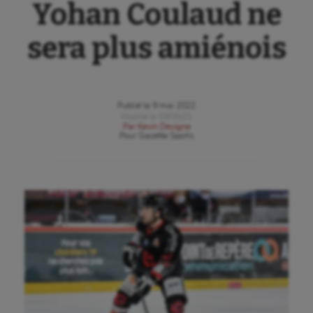
Yohan Coulaud ne
sera plus amiénois
Publié le
9 mai 2022
Modifié le
09/05/22
Par
Kevin Devigne
Pour
Gazette Sports
Aéronautique