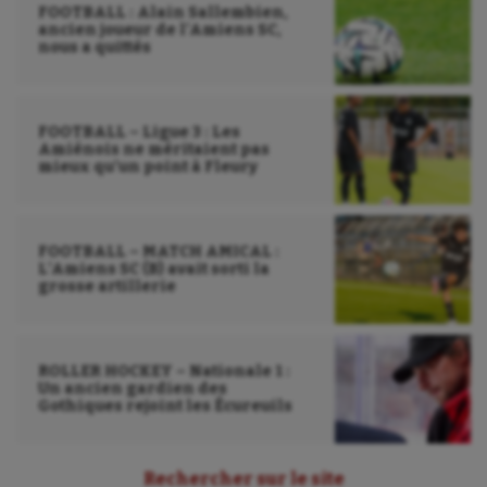
FOOTBALL : Alain Sallembien,
ancien joueur de l’Amiens SC,
Natation artistique
nous a quittés
Omnisports
Outdoor
FOOTBALL – Ligue 3 : Les
Amiénois ne méritaient pas
Paddle
mieux qu’un point à Fleury
Parkour
Patinage artistique
FOOTBALL – MATCH AMICAL :
L’Amiens SC (B) avait sorti la
grosse artillerie
Pétanque
Plongée
ROLLER HOCKEY – Nationale 1 :
Randonnée / Marche
Un ancien gardien des
Gothiques rejoint les Écureuils
Roller-derby
Sarbacane
Rechercher sur le site