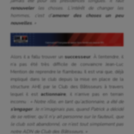
jamais été pour les présidences longues. Il faut
renouveler
les choses. L’intérêt de changer les
hommes, c’est d’
amener des choses un peu
nouvelles
. »
Alors il a fallu trouver un
successeur
. À l’entendre, il
n’a pas été très difficile de convaincre Jean-Luc
Mention de reprendre le flambeau. Il est vrai que, déjà
impliqué dans le club depuis la mise en place de la
structure AHE par le Club des Bâtisseurs à travers
lequel il est
actionnaire
, il n’arrive pas en terrain
inconnu :
« Notre rôle, en tant qu’actionnaire, a été de
s’engager
. Je n’imaginais pas, quand Patrick a décidé
de se retirer, qu’il n’y ait personne sur le fauteuil, que
le club soit abandonné, ce n’est tout simplement pas
notre ADN de Club des Bâtisseurs. »