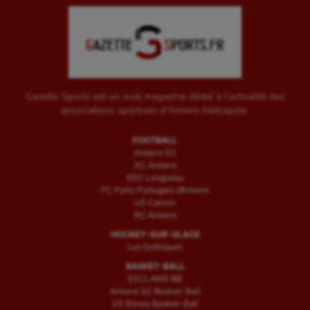
Gazette Sports est un web magazine dédié à l'actualité des
associations sportives d'Amiens Métropole.
FOOTBALL
Amiens SC
AC Amiens
ESC Longueau
FC Porto Portugais d’Amiens
US Camon
RC Amiens
HOCKEY-SUR-GLACE
Les Gothiques
BASKET-BALL
ESCLAMS BB
Amiens SC Basket-Ball
US Boves Basket-Ball