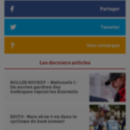
Partager
Tweeter
Une remarque
Les derniers articles
ROLLER HOCKEY – Nationale 1 :
Un ancien gardien des
Gothiques rejoint les Écureuils
EDITO : Mais où va-t-on dans le
cyclisme de haut niveau?