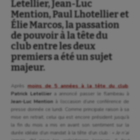
Letellier, Jean-Luc
Mention, Paul Lhotellier et
Élie Marcos, la passation
de pouvoir à la tête du
club entre les deux
premiers a été un sujet
majeur.
Après
moins de 5 années à la tête du club
,
Patrick Letellier
a annoncé passer le flambeau à
Jean-Luc Mention
à l’occasion d’une conférence de
presse donnée ce lundi. Comme principale raison à sa
mise en retrait, celui qui est encore président jusqu’à
la fin du mois a mis en avant son sentiment sur la
durée idéale d’un mandat à la tête d’un club :
« Je n’ai