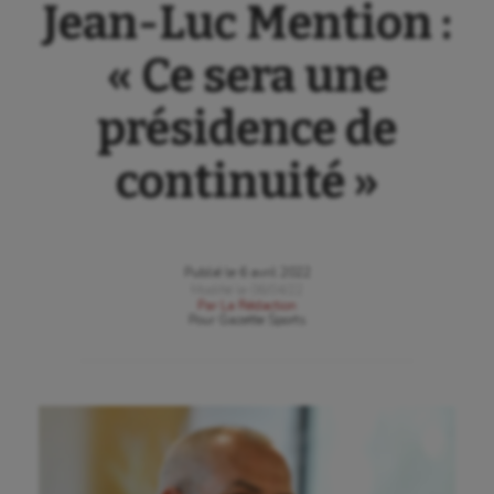
Jean-Luc Mention :
« Ce sera une
présidence de
continuité »
Publié le
6 avril 2022
Modifié le
06/04/22
Par
La Rédaction
Pour
Gazette Sports