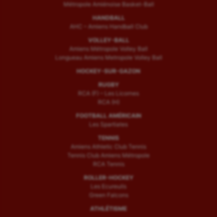
Métropole Amiénoise Basket-Ball
HANDBALL
AHC – Amiens Handball Club
VOLLEY-BALL
Amiens Métropole Volley Ball
Longueau Amiens Metropole Volley Ball
HOCKEY-SUR-GAZON
RUGBY
RCA (F) – Les Licornes
RCA (H)
FOOTBALL AMÉRICAIN
Les Spartiates
TENNIS
Amiens Athletic Club Tennis
Tennis Club Amiens Métropole
RCA Tennis
ROLLER-HOCKEY
Les Ecureuils
Green Falcons
ATHLÉTISME