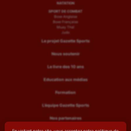
NATATION
SPORT DE COMBAT
Boxe Anglaise
Boxe Française
Muay Thaï
Judo
Le projet Gazette Sports
Nous soutenir
Le livre des 10 ans
Education aux médias
Formation
L’équipe Gazette Sports
Nos partenaires
Recrutement