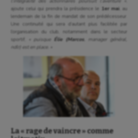
l’intégralité des actionnaires poursuit l’aventure »
,
Canoë-kayak
ajoute celui qui prendra la présidence le
1er mai
, au
lendemain de la fin de mandat de son prédécesseur.
Cerf Volant
Une continuité qui sera d’autant plus facilitée par
l’organisation du club, notamment dans le secteur
Cheerleading
sportif,
« puisque
Élie (Marcos
, manager général,
Course à pied
ndlr) est en place. »
Crossfit
Cyclisme
Danse
Equitation
Escalade
Escrime
La « rage de vaincre » comme
Fitness