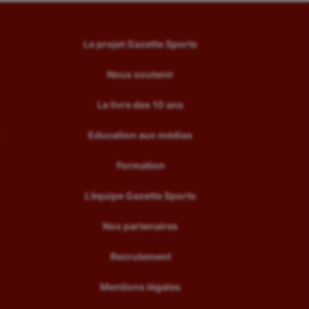
Le projet Gazette Sports
Nous soutenir
Le livre des 10 ans
Education aux médias
Formation
L’équipe Gazette Sports
Nos partenaires
Recrutement
Mentions légales