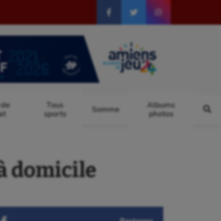
 de
Tous
Albums
Somme
at
sports
photos
à domicile