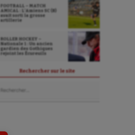
FOOTBALL – MATCH
AMICAL : L’Amiens SC (B)
avait sorti la grosse
artillerie
ROLLER HOCKEY –
Nationale 1 : Un ancien
gardien des Gothiques
rejoint les Écureuils
Rechercher sur le site
chercher :
Sarbacane
Sauvetage sportif
Sport adapté
Sport handicap
Sport santé