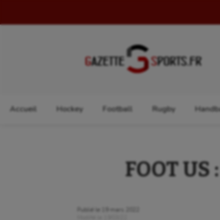
Rechercher :
Accueil
Hockey
Football
Rugby
Handba
FOOT US :
Publié le
19 mars 2022
Modifié le
19/03/22