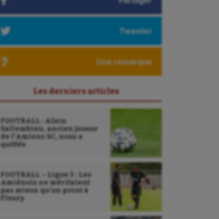
Partager
Tweeter
Une remarque
Les derniers articles
FOOTBALL : Alain
Sallembien, ancien joueur
de l’Amiens SC, nous a
quittés
FOOTBALL – Ligue 3 : Les
Amiénois ne méritaient
pas mieux qu’un point à
Fleury