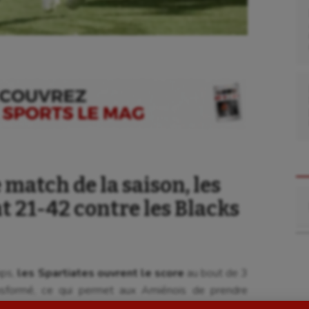
match de la saison, les
Re
se
Kayak-polo
nt 21-42 contre les Blacks
tation
Korfbal
lade
Longue paume
mps,
les Spartiates ouvrent le score
au bout de 3
ime
Moto
nsformé, ce qui permet aux Amiénois de prendre
ess
Natation
 une minute après.
Le touchdown est lui aussi