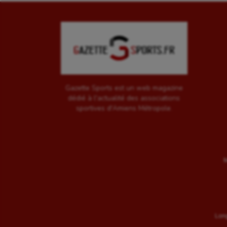
Gazette Sports est un web magazine
dédié à l'actualité des associations
sportives d'Amiens Métropole.
M
Long