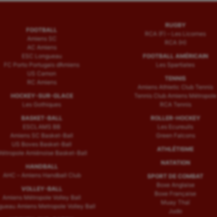
RUGBY
FOOTBALL
RCA (F) – Les Licornes
Amiens SC
RCA (H)
AC Amiens
ESC Longueau
FOOTBALL AMÉRICAIN
FC Porto Portugais d’Amiens
Les Spartiates
US Camon
TENNIS
RC Amiens
Amiens Athletic Club Tennis
HOCKEY-SUR-GLACE
Tennis Club Amiens Métropole
Les Gothiques
RCA Tennis
BASKET-BALL
ROLLER-HOCKEY
ESCLAMS BB
Les Ecureuils
Amiens SC Basket-Ball
Green Falcons
US Boves Basket-Ball
ATHLÉTISME
étropole Amiénoise Basket-Ball
NATATION
HANDBALL
AHC – Amiens Handball Club
SPORT DE COMBAT
Boxe Anglaise
VOLLEY-BALL
Boxe Française
Amiens Métropole Volley Ball
Muay Thaï
ueau Amiens Metropole Volley Ball
Judo