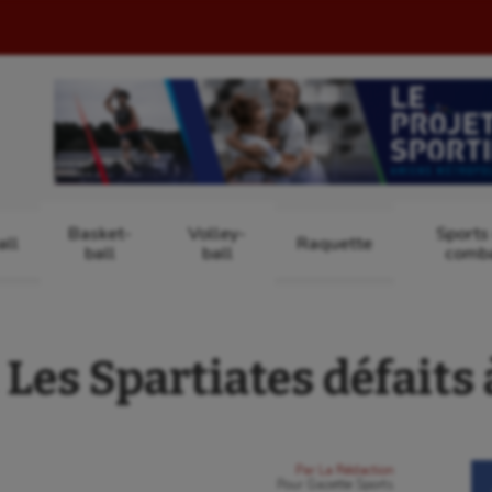
Basket-
Volley-
Sports
ll
Raquette
ball
ball
comb
 Les Spartiates défaits 
Par
La Rédaction
Pour
Gazette Sports