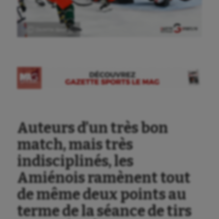
Ⓒ Gazette Sports
Auteurs d’un très bon
match, mais très
indisciplinés, les
Amiénois ramènent tout
de même deux points au
terme de la séance de tirs