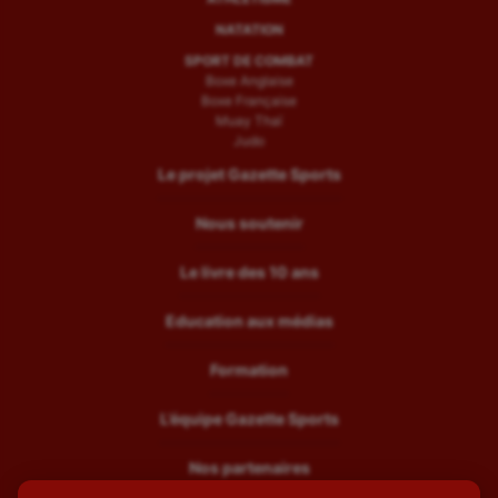
NATATION
SPORT DE COMBAT
Boxe Anglaise
Boxe Française
Muay Thaï
Judo
Le projet Gazette Sports
Nous soutenir
Le livre des 10 ans
Education aux médias
Formation
L’équipe Gazette Sports
Nos partenaires