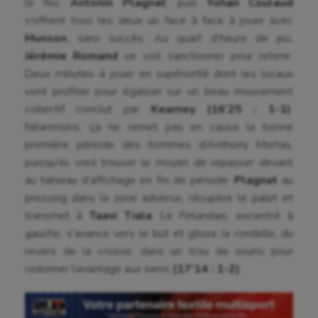
le feu.
Antonin Plagnat
, puis
Yohan Coulaud
s’offrent tous les deux un face à face à jouer avec
Munson
, sans succès. Au quart d’heure de jeu,
Jérémie Romand
se voit sanctionner pour retenir.
Deux minutes à jouer en supériorité dont les locaux
vont profiter pour égaliser sur un beau mouvement
collectif conclut par
Kearney
(16’25 : 1-1)
.
Néanmoins, ça ne remet pas en cause la bonne
première période des hommes d’Anthony Mortas,
puisqu’ils vont trouver le moyen de repasser devant
au tableau d’affichage en fin de période.
Plagnat
au
pressing dans la zone adverse, récupère le palet et
transmet à
Taavi Tiala
. Le Finlandais, excentré à
gauche, s’avance vers le but et glisse la rondelle, du
Aéronautique
revers de la crosse, dans un trou de souris pour
redonner l’avantage aux siens
(17’14 : 1-2)
.
Athlétisme
Auto