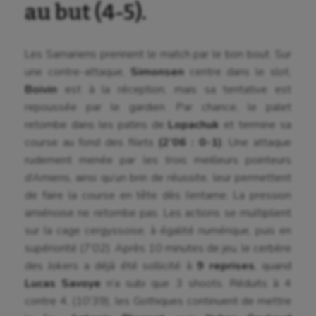
au but (4-5).
Les Samariens prennent le match par le bon bout. Sur
une contre-attaque,
Simonsen
centre dans le slot,
Boivin
est à la réception, mais sa tentative est
repoussée par le gardien. Par chance, le palet
retombe dans les patins de
Lopachuk
et termine sa
course au fond des filets
(2’06 : 0-1)
. Une attaque
rudement menée par les trois meilleurs pointeurs
d’Amiens, ainsi qu’un brin de réussite, leur permettent
de faire la course en tête dès l’entame. La pression
amiénoise ne retombe pas. Les actions se multiplient
sur la cage cergyssoise, à égalité numérique, puis en
supériorité (7’02). Après 10 minutes de jeu, le cerbère
des Jokers a déjà été sollicité à
9 reprises
, quand
Lucas Savoye
n’a subi que 3 shoots. Réduits à 4
contre 4, (10’39), les Gothiques continuent de mettre