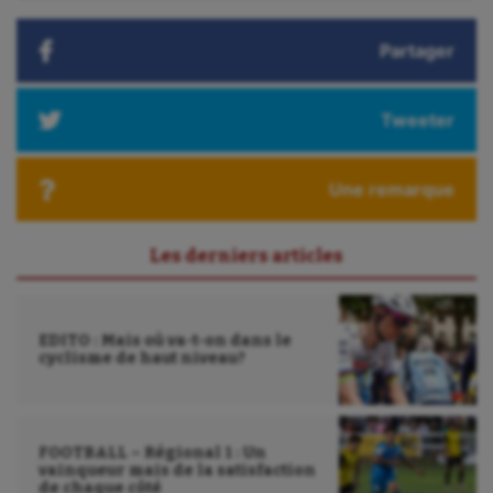
:
Water-polo
Partager
Tweeter
Une remarque
Les derniers articles
EDITO : Mais où va-t-on dans le
cyclisme de haut niveau?
FOOTBALL – Régional 1 : Un
vainqueur mais de la satisfaction
de chaque côté