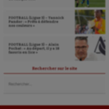
FOOTBALL (Ligue 3) – Yannick
Pandor : « Prêts à défendre
nos couleurs »
FOOTBALL (Ligue 3) – Alain
Pochat : « Au départ, il y a 18
favoris en lice »
Rechercher sur le site
Rechercher :