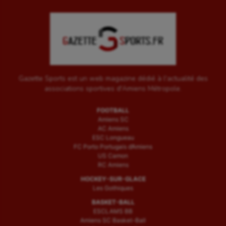
Gazette Sports est un web magazine dédié à l'actualité des
associations sportives d'Amiens Métropole.
FOOTBALL
Amiens SC
AC Amiens
ESC Longueau
FC Porto Portugais d’Amiens
US Camon
RC Amiens
HOCKEY-SUR-GLACE
Les Gothiques
BASKET-BALL
ESCLAMS BB
Amiens SC Basket-Ball