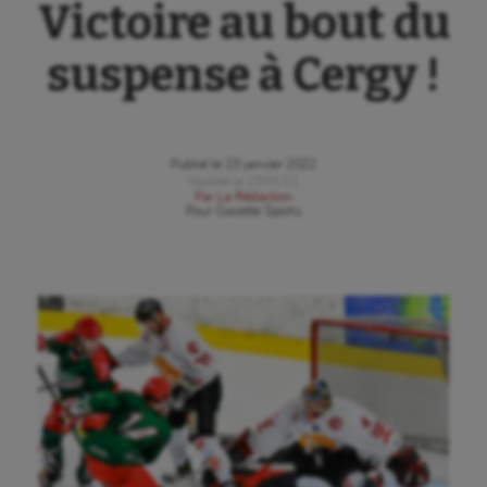
Victoire au bout du
suspense à Cergy !
Publié le
23 janvier 2022
Modifié le
23/01/22
Par
La Rédaction
Pour
Gazette Sports