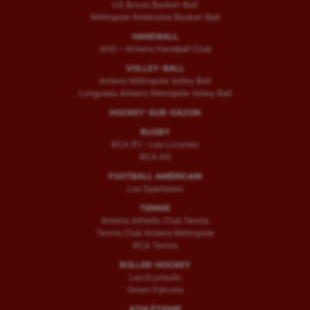
US Boves Basket-Ball
Métropole Amiénoise Basket-Ball
HANDBALL
AHC – Amiens Handball Club
VOLLEY-BALL
Amiens Métropole Volley Ball
Longueau Amiens Metropole Volley Ball
HOCKEY-SUR-GAZON
RUGBY
RCA (F) – Les Licornes
RCA (H)
FOOTBALL AMÉRICAIN
Les Spartiates
TENNIS
Amiens Athletic Club Tennis
Tennis Club Amiens Métropole
RCA Tennis
ROLLER-HOCKEY
Les Ecureuils
Green Falcons
ATHLÉTISME