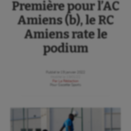
Première pour l’AC
Amiens (b), le RC
Amiens rate le
podium
Publié le
19 janvier 2022
Modifié le
19/01/22
Par
La Rédaction
Pour
Gazette Sports