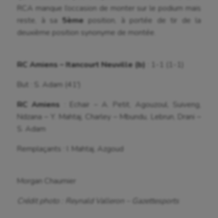
Outdoor
RCA manque l’occasion de monter sur le podium mais
Paddle
reste, à sa
5ème
position, à portée de tir de la
deuxième position synonyme de montée.
Parkour
Patinage artistique
RC Amiens – Itancourt Neuville (b)
: 1-1 (1-1)
Pétanque
But : S. Adam (41′)
Plongée
RC Amiens
: Echair – A. Petit, Agouzoul, Suiveng,
Ndzana – Y. Mahtaj, Charley – Mbundu, Lebrun, Drani –
Randonnée / Marche
S. Adam
Roller-derby
Remplaçants : I. Mahtaj, Azgoud
Sarbacane
Sauvetage sportif
Morgan Chaumier
Sport adapté
Crédit photo : Reynald Valleron – Gazettesports
Sport handicap