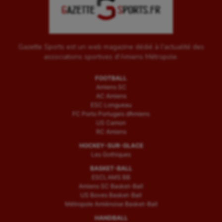
Gazette Sports est un web magazine dédié à l'actualité des
associations sportives d'Amiens Métropole.
FOOTBALL
Amiens SC
AC Amiens
ESC Longueau
FC Porto Portugais d’Amiens
US Camon
RC Amiens
HOCKEY-SUR-GLACE
Les Gothiques
BASKET-BALL
ESCLAMS BB
Amiens SC Basket-Ball
US Boves Basket-Ball
Métropole Amiénoise Basket-Ball
HANDBALL