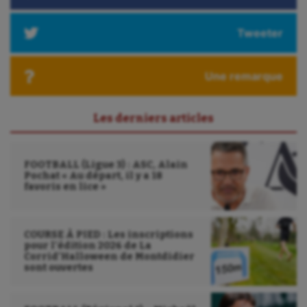
Tweeter
Une remarque
Les derniers articles
FOOTBALL (Ligue 3) : ASC, Alain
Pochat « Au départ, il y a 18
favoris en lice »
COURSE À PIED : Les inscriptions
pour l’édition 2026 de La
Corrid’Halloween de Montdidier
sont ouvertes