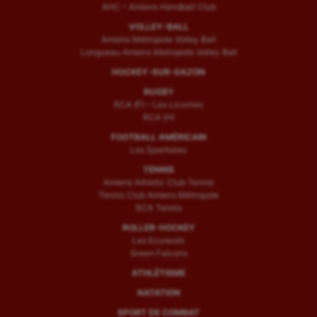
AHC – Amiens Handball Club
VOLLEY-BALL
Amiens Métropole Volley Ball
Longueau Amiens Metropole Volley Ball
HOCKEY-SUR-GAZON
RUGBY
RCA (F) – Les Licornes
RCA (H)
FOOTBALL AMÉRICAIN
Les Spartiates
TENNIS
Amiens Athletic Club Tennis
Tennis Club Amiens Métropole
RCA Tennis
ROLLER-HOCKEY
Les Ecureuils
Green Falcons
ATHLÉTISME
NATATION
SPORT DE COMBAT