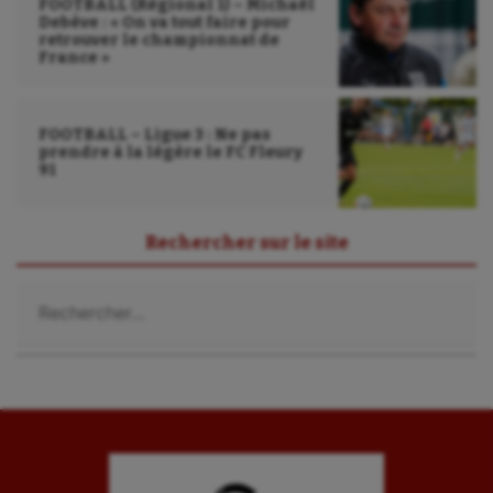
FOOTBALL (Régional 1) – Michaël
Debève : « On va tout faire pour
retrouver le championnat de
France »
FOOTBALL – Ligue 3 : Ne pas
prendre à la légère le FC Fleury
91
Rechercher sur le site
Rechercher :