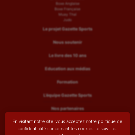
Boxe Anglaise
Boxe Française
Muay Thaï
Judo
Le projet Gazette Sports
Nous soutenir
Le livre des 10 ans
Education aux médias
Formation
L’équipe Gazette Sports
Nos partenaires
En visitant notre site, vous acceptez notre politique de
Recrutement
confidentialité concernant les cookies, le suivi, les
Mentions légales