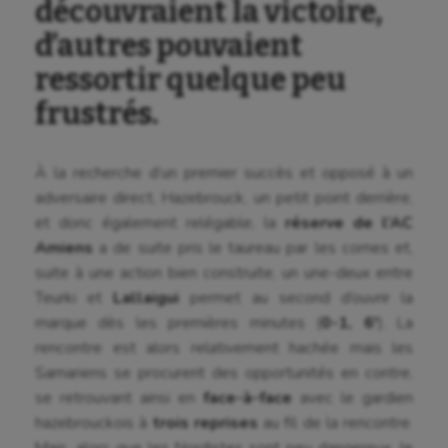
découvraient la victoire,
d’autres pouvaient
ressortir quelque peu
frustrés.
À la recherche d’un premier succès et opposé à un
adversaire direct, Hazebrouck, un petit point derrière,
et donc également relégable, la
réserve de l’AC
Amiens
a de suite pris le taureau par les cornes et,
suite à une action bien construite, un une-deux entre
Teurki et
Lallaigui
permet au second d’ouvrir la
marque dès les premières minutes (
0-1, 6′
). La
rencontre est alors relativement hachée mais les
Samariens se procurent des opportunités en contre,
se retrouvant ainsi en
face-à-face
avec le gardien
hazebrouckois à
trois reprises
au fil de la rencontre.
Mais, alors que les Nordistes sont peu dangereux, le