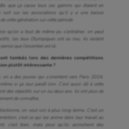
égâts que ça cause tous ces gamins qui étaient en
le voit sur les associations qu’il y a une baisse
e cette génération sur cette période.
arce qu’on a tout de même pu s’entraîner, on peut
ctifs, les Jeux Olympiques ont eu lieu. Ils restent
pense que l’essentiel est là.
sont tombés lors des dernières compétitions
ion plutôt intéressante ?
r, on a des jeunes qui s’orientent vers Paris 2024,
même si ça leur paraît loin. C’est aussi dû à cette
 ont des objectifs sur un ou deux ans. Ils ont plus de
iennent de connaître.
lectionne, on veut voir à plus long terme. C’est un
bition, c’est ce qui les anime dans leur travail au
sent, c’est bien, mais pour qu’ils accrochent des