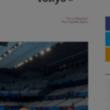
Par
La Rédaction
Pour
Gazette Sports