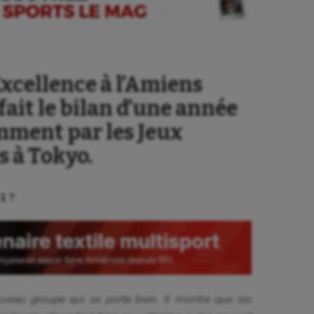
xcellence à l’Amiens
ait le bilan d’une année
ment par les Jeux
 à Tokyo.
1 ?
uveau groupe qui se porte bien. Il montre que les