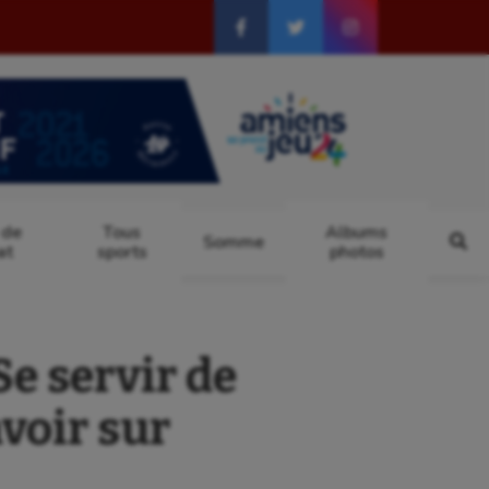
 de
Tous
Albums
Somme
at
sports
photos
e servir de
avoir sur