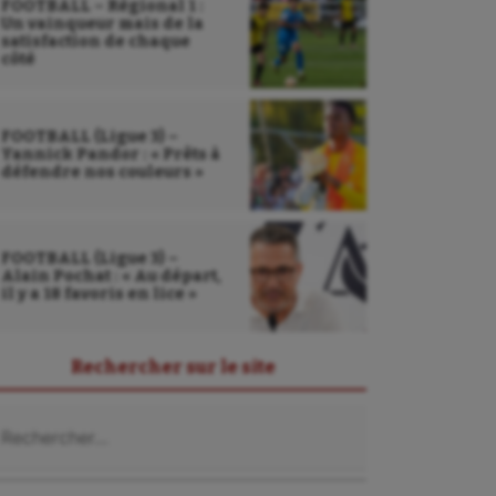
FOOTBALL – Régional 1 :
Un vainqueur mais de la
satisfaction de chaque
côté
FOOTBALL (Ligue 3) –
Yannick Pandor : « Prêts à
défendre nos couleurs »
FOOTBALL (Ligue 3) –
Alain Pochat : « Au départ,
il y a 18 favoris en lice »
Rechercher sur le site
chercher :