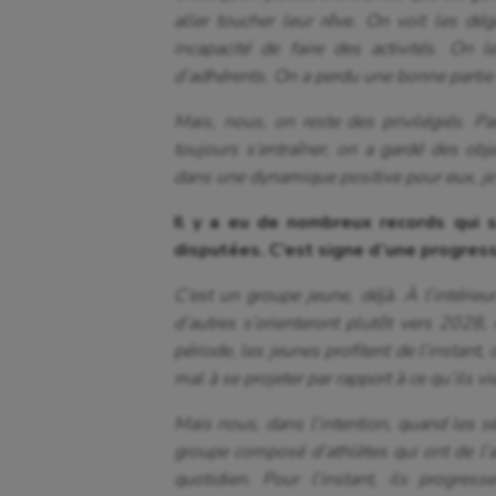
aller toucher leur rêve. On voit les d
incapacité de faire des activités. On 
d’adhérents. On a perdu une bonne partie d
Mais, nous, on reste des privilégiés. P
toujours s’entraîner, on a gardé des obje
dans une dynamique positive pour eux, je 
Il y a eu de nombreux records qui 
disputées. C’est signe d’une progress
C’est un groupe jeune, déjà. À l’intérieu
d’autres s’orienteront plutôt vers 2028, 
période, les jeunes profitent de l’instant,
mal à se projeter par rapport à ce qu’ils v
Mais nous, dans l’intention, quand les sé
groupe composé d’athlètes qui ont de l’am
quotidien. Pour l’instant, ils progres