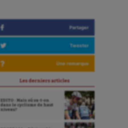
Partager
Tweeter
Une remarque
Les derniers articles
EDITO : Mais où va-t-on
dans le cyclisme de haut
niveau?