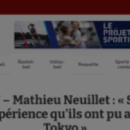
Basket-
Volley-
Sports
ll
Raquette
ball
ball
comb
 Mathieu Neuillet : « S
périence qu’ils ont pu 
Tokyo »