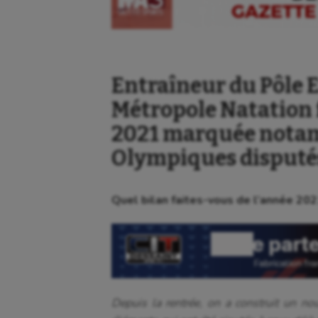
Entraîneur du Pôle E
Métropole Natation f
2021 marquée notam
Olympiques disputés
Quel bilan faites-vous de l’année 202
Depuis la rentrée, on a construit un no