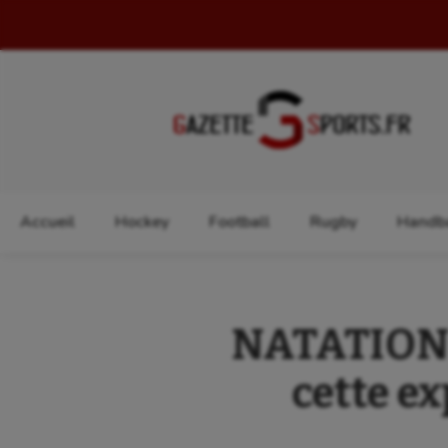
Rechercher :
Accueil
Hockey
Football
Rugby
Handba
NATATION –
cette ex