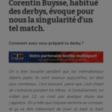
Corentin Buysse, habitué
des derbys, évoque pour
nous la singularité d’un
tel match.
Comment avez-vous préparé le derby ?
On a bien travaillé pendant que les internationaux
étaient partis. Ils sont revenus aujourd’hui, on était
plus nombreux, c’est plaisant, parce que c’est chiant
de s’entrainer pendant les trêves.
A l’entraînement
, on
n’était que 12, ce n’est pas quelque chose que
j’apprécie. On a hâte que l’équipe revienne au complet,
et ça va être intéressant de jouer ce back to back