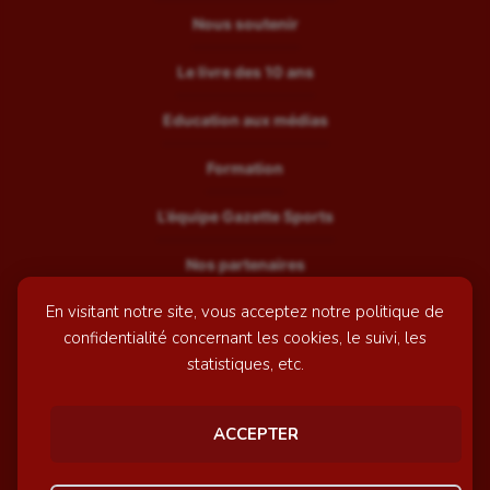
Nous soutenir
Le livre des 10 ans
Education aux médias
Formation
L’équipe Gazette Sports
Nos partenaires
En visitant notre site, vous acceptez notre politique de
Recrutement
confidentialité concernant les cookies, le suivi, les
Mentions légales
statistiques, etc.
Contactez-nous
ACCEPTER