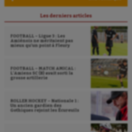
Les derniers articles
FOOTBALL – Ligue 3 : Les
Amiénois ne méritaient pas
mieux qu’un point à Fleury
FOOTBALL – MATCH AMICAL :
L’Amiens SC (B) avait sorti la
grosse artillerie
ROLLER HOCKEY – Nationale 1 :
Un ancien gardien des
Gothiques rejoint les Écureuils