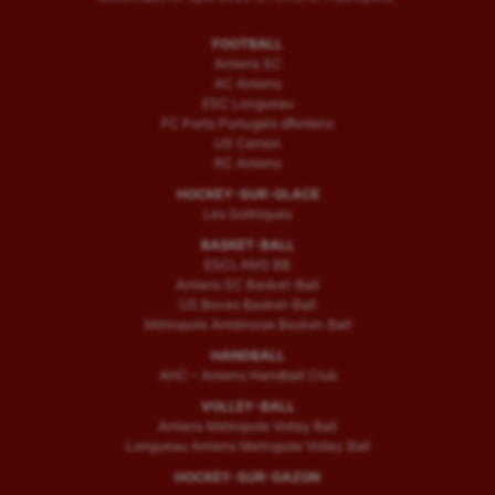
FOOTBALL
Amiens SC
AC Amiens
ESC Longueau
FC Porto Portugais d’Amiens
US Camon
RC Amiens
HOCKEY-SUR-GLACE
Les Gothiques
BASKET-BALL
ESCLAMS BB
Amiens SC Basket-Ball
US Boves Basket-Ball
Métropole Amiénoise Basket-Ball
HANDBALL
AHC – Amiens Handball Club
VOLLEY-BALL
Amiens Métropole Volley Ball
Longueau Amiens Metropole Volley Ball
HOCKEY-SUR-GAZON