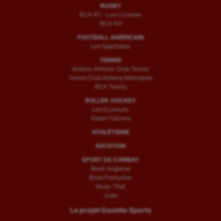
RUGBY
RCA (F) – Les Licornes
RCA (H)
FOOTBALL AMÉRICAIN
Les Spartiates
TENNIS
Amiens Athletic Club Tennis
Tennis Club Amiens Métropole
RCA Tennis
ROLLER-HOCKEY
Les Ecureuils
Green Falcons
ATHLÉTISME
NATATION
SPORT DE COMBAT
Boxe Anglaise
Boxe Française
Muay Thaï
Judo
Le projet Gazette Sports