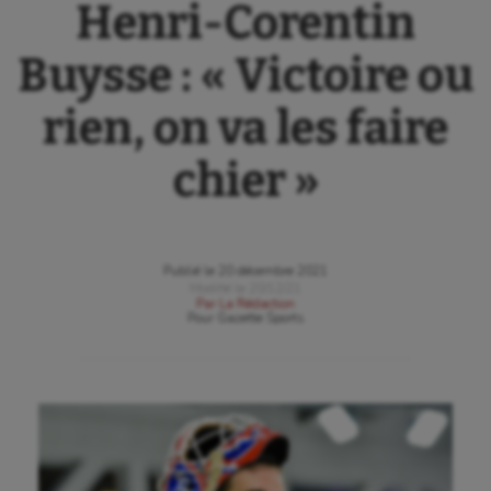
Henri-Corentin
Buysse : « Victoire ou
rien, on va les faire
chier »
Publié le
20 décembre 2021
Modifié le
20/12/21
Par
La Rédaction
Pour
Gazette Sports