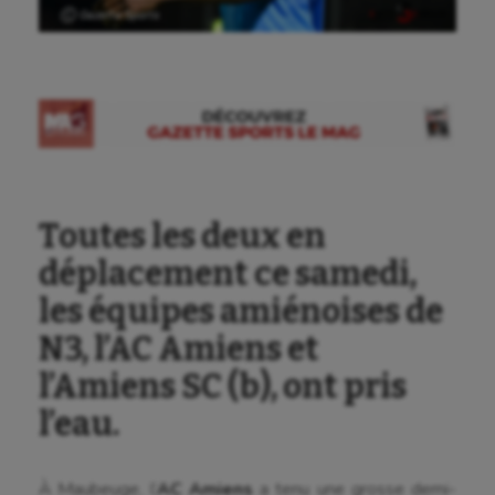
Ⓒ Gazette Sports
Toutes les deux en
déplacement ce samedi,
les équipes amiénoises de
N3, l’AC Amiens et
l’Amiens SC (b), ont pris
l’eau.
À Maubeuge, l’
AC Amiens
a tenu une grosse demi-