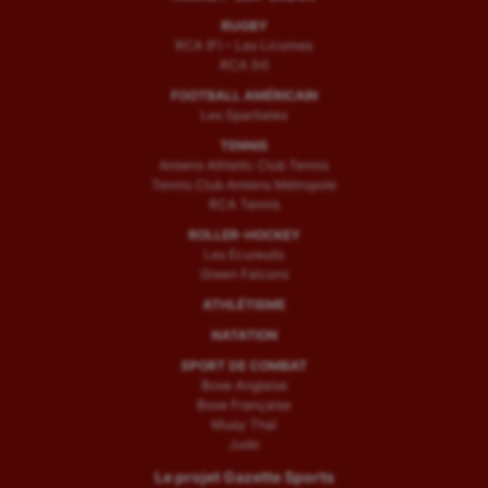
RUGBY
RCA (F) – Les Licornes
RCA (H)
FOOTBALL AMÉRICAIN
Les Spartiates
TENNIS
Amiens Athletic Club Tennis
Tennis Club Amiens Métropole
RCA Tennis
ROLLER-HOCKEY
Les Ecureuils
Green Falcons
ATHLÉTISME
NATATION
SPORT DE COMBAT
Boxe Anglaise
Boxe Française
Muay Thaï
Judo
Le projet Gazette Sports