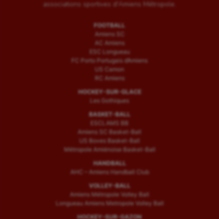
associations sportives d'Amiens Métropole.
FOOTBALL
Amiens SC
AC Amiens
ESC Longueau
FC Porto Portugais d’Amiens
US Camon
RC Amiens
HOCKEY-SUR-GLACE
Les Gothiques
BASKET-BALL
ESCLAMS BB
Amiens SC Basket-Ball
US Boves Basket-Ball
Métropole Amiénoise Basket-Ball
HANDBALL
AHC – Amiens Handball Club
VOLLEY-BALL
Amiens Métropole Volley Ball
Longueau Amiens Metropole Volley Ball
HOCKEY-SUR-GAZON