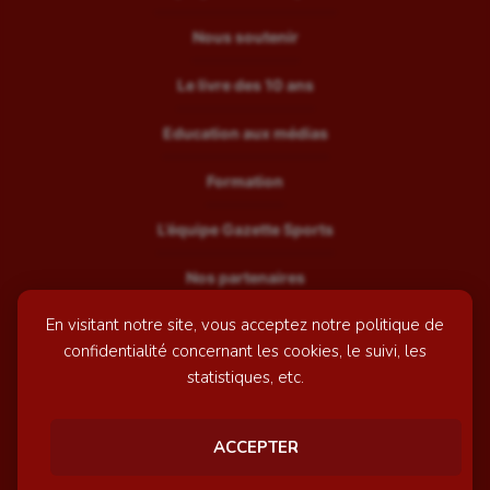
Nous soutenir
Le livre des 10 ans
Education aux médias
Formation
L’équipe Gazette Sports
Nos partenaires
En visitant notre site, vous acceptez notre politique de
Recrutement
confidentialité concernant les cookies, le suivi, les
Mentions légales
statistiques, etc.
Contactez-nous
ACCEPTER