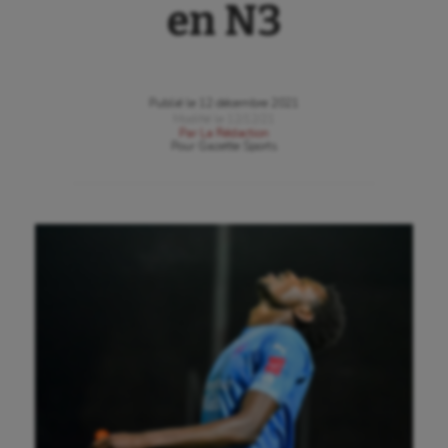
en N3
Publié le
12 décembre 2021
Modifié le
12/12/21
Par
La Rédaction
Pour
Gazette Sports