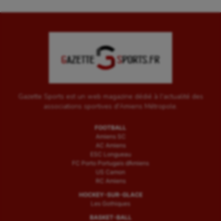
Gazette Sports est un web magazine dédié à l'actualité des
associations sportives d'Amiens Métropole.
FOOTBALL
Amiens SC
AC Amiens
ESC Longueau
FC Porto Portugais d’Amiens
US Camon
RC Amiens
HOCKEY-SUR-GLACE
Les Gothiques
BASKET-BALL