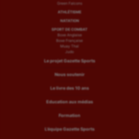
Green Falcons
ATHLÉTISME
NATATION
SPORT DE COMBAT
Boxe Anglaise
Boxe Française
Muay Thaï
Judo
Le projet Gazette Sports
Nous soutenir
Le livre des 10 ans
Education aux médias
Formation
L’équipe Gazette Sports