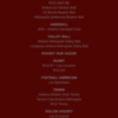
ESCLAMS BB
Amiens SC Basket-Ball
US Boves Basket-Ball
Métropole Amiénoise Basket-Ball
HANDBALL
AHC – Amiens Handball Club
VOLLEY-BALL
Amiens Métropole Volley Ball
Longueau Amiens Metropole Volley Ball
HOCKEY-SUR-GAZON
RUGBY
RCA (F) – Les Licornes
RCA (H)
FOOTBALL AMÉRICAIN
Les Spartiates
TENNIS
Amiens Athletic Club Tennis
Tennis Club Amiens Métropole
RCA Tennis
ROLLER-HOCKEY
Les Ecureuils