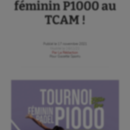
féminin P1000 au
TCAM !
Publié le
17 novembre 2021
Modifié le
16/11/21
Par
La Rédaction
Pour
Gazette Sports