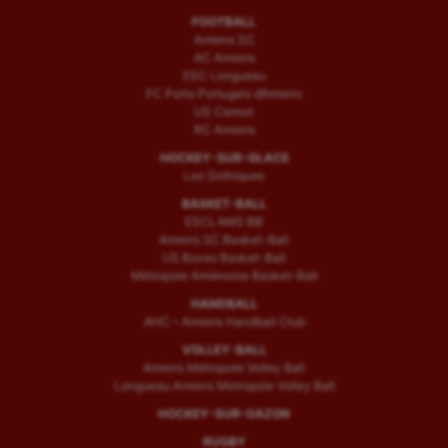
FOOTBALL
Amiens SC
AC Amiens
ESC Longueau
FC Porto Portugais d’Amiens
US Camon
RC Amiens
HOCKEY-SUR-GLACE
Les Gothiques
BASKET-BALL
ESCLAMS BB
Amiens SC Basket-Ball
US Boves Basket-Ball
Métropole Amiénoise Basket-Ball
HANDBALL
AHC – Amiens Handball Club
VOLLEY-BALL
Amiens Métropole Volley Ball
Longueau Amiens Metropole Volley Ball
HOCKEY-SUR-GAZON
RUGBY