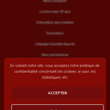
Nous soutenir
Le livre des 10 ans
Education aux médias
Formation
L’équipe Gazette Sports
Nos partenaires
En visitant notre site, vous acceptez notre politique de
Recrutement
confidentialité concernant les cookies, le suivi, les
Mentions légales
statistiques, etc.
Contactez-nous
ACCEPTER
© GazetteSports - 2026 | Site internet réalisé par
l'agence