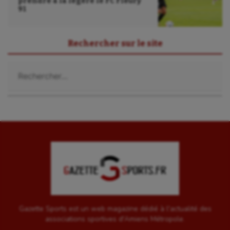
prendre à la légère le FC Fleury
91
UNSS
Voile
Rechercher sur le site
Wakeboard
Rechercher :
Water-polo
Gazette Sports est un web magazine dédié à l'actualité des
associations sportives d'Amiens Métropole.