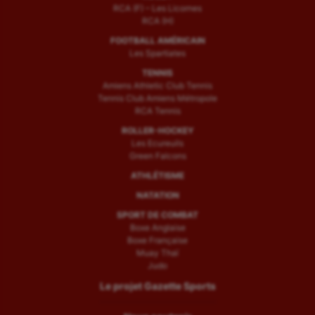
RCA (F) – Les Licornes
RCA (H)
FOOTBALL AMÉRICAIN
Les Spartiates
TENNIS
Amiens Athletic Club Tennis
Tennis Club Amiens Métropole
RCA Tennis
ROLLER-HOCKEY
Les Ecureuils
Green Falcons
ATHLÉTISME
NATATION
SPORT DE COMBAT
Boxe Anglaise
Boxe Française
Muay Thaï
Judo
Le projet Gazette Sports