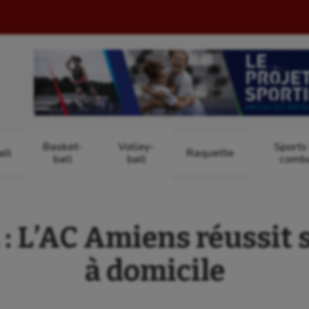
Basket-
Volley-
Sports
ll
Raquette
ball
ball
comb
 L’AC Amiens réussit 
à domicile