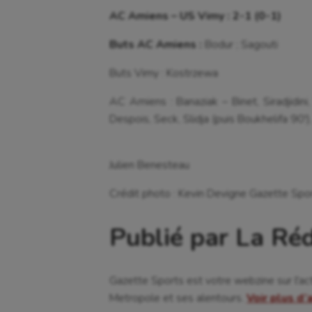
AC Amiens – US Vimy : 2-1 (0-1)
Buts AC Amiens :
Bodur ; Sagouti
Buts Vimy : Kostrzewa
AC Amiens : Banaziak – Binet, Siradjidini,
Despois, Seck, Slidja (puis Boukhelifa 90′),
Julien Benesteau
Crédit photo : Kevin Devigne Gazette Spo
Publié par La Ré
Gazette Sports est votre webzine sur l'ac
Metropole et ses alentours.
Voir plus d’