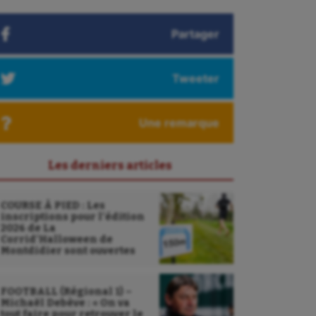
Partager
Tweeter
Une remarque
Les derniers articles
COURSE À PIED : Les
inscriptions pour l’édition
2026 de La
Corrid’Halloween de
Montdidier sont ouvertes
FOOTBALL (Régional 1) –
Michaël Debève : « On va
tout faire pour retrouver le