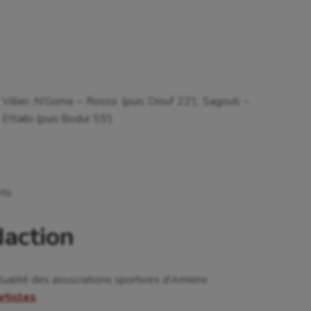
 Villier, N’Goma – Rosso (puis Diouf 22′), Sagouti –
 Ettaibi (puis Bodur 55′)
rts
daction
tualité des associations sportives d'Amiens
articles