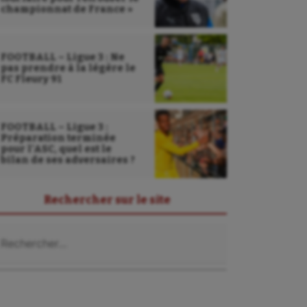
championnat de France »
FOOTBALL – Ligue 3 : Ne
pas prendre à la légère le
FC Fleury 91
FOOTBALL – Ligue 3 :
Préparation terminée
pour l’ASC, quel est le
bilan de ses adversaires ?
Rechercher sur le site
chercher :