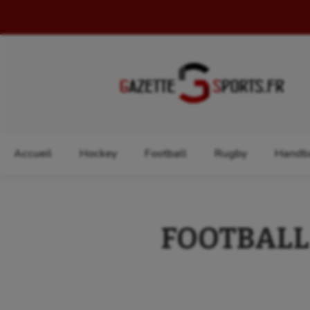
Rechercher :
Accueil
Hockey
Football
Rugby
Handba
FOOTBALL :