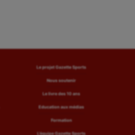
Le projet Gazette Sports
Nous soutenir
Le livre des 10 ans
Education aux médias
Formation
L’équipe Gazette Sports