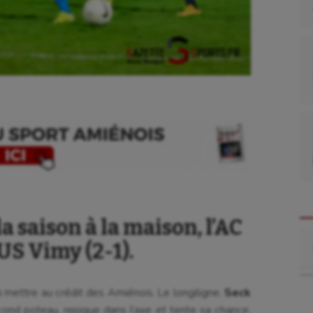
a saison à la maison, l’AC
Re
US Vimy (2-1).
 mettre au crédit des Amiénois. Le longiligne,
Seck
cond poteau, repique dans l’axe et tente sa chance,