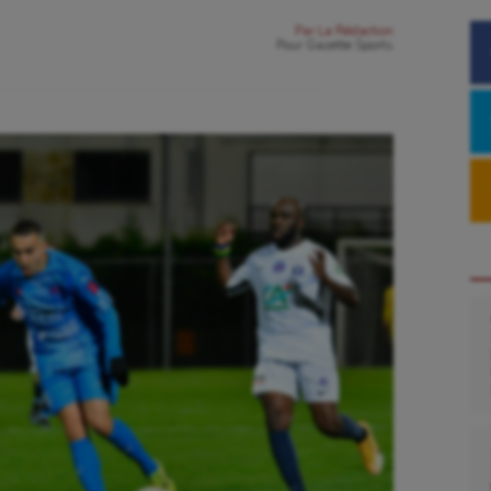
Par
La Rédaction
Pour
Gazette Sports