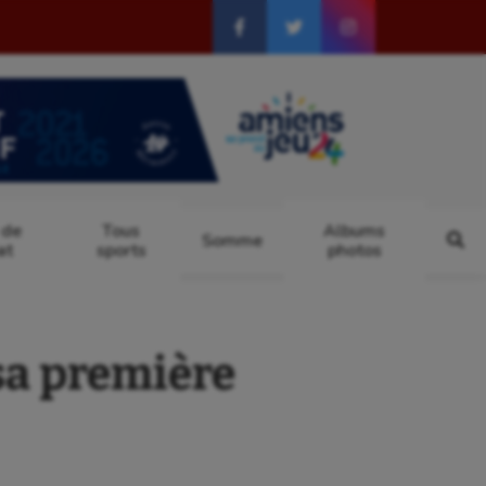
 de
Tous
Albums
Somme
at
sports
photos
sa première