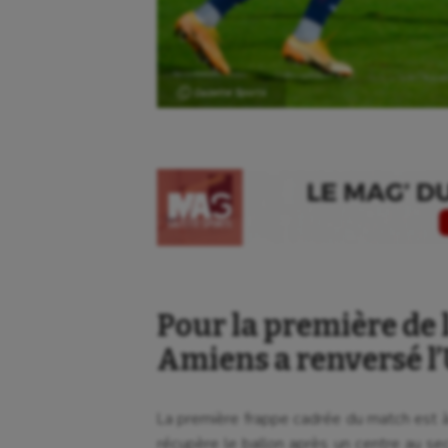
Ⓒ Gazette Sports
Pour la première de l
Amiens a renversé l’
La première frappe cadrée du match est à
récupère le ballon après un centre au se