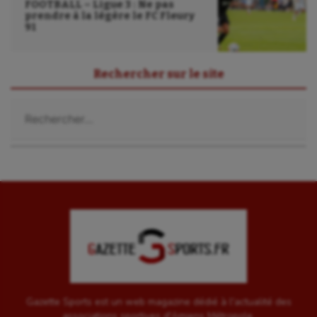
FOOTBALL – Ligue 3 : Ne pas
prendre à la légère le FC Fleury
91
Rechercher sur le site
Rechercher :
Gazette Sports est un web magazine dédié à l'actualité des
associations sportives d'Amiens Métropole.