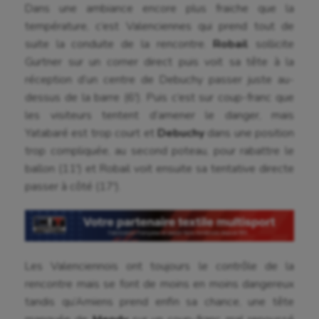
Dans une ambiance encore plus fraiche que la
température, c’est Valenciennes qui prend tout de
suite la conduite de la rencontre.
Robail
sollicite
Gurtner sur un corner direct puis voit sa tête à la
réception d’un centre de Debuchy passer juste au-
dessus de la barre (6′). Puis c’est sur coup-franc que
les visiteurs tentent d’amener le danger, mais
Yatabaré est trop court et
Debuchy
dans une position
trop compliquée, au second poteau, pour rabattre le
ballon (11′) et Robail voit ensuite sa tentative directe
Aéronautique
passer à côté (17′).
Athlétisme
Auto
Les Valenciennois ont toujours le contrôle de la
Aviron
rencontre mais se font de moins en moins dangereux
Balle à la main
tandis qu’Amiens prend enfin sa chance, une tête