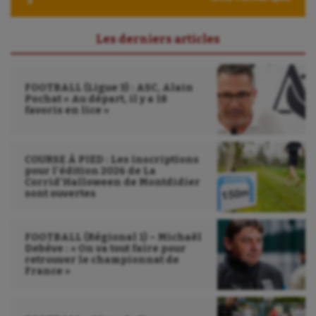
Les derniers articles
FOOTBALL (Ligue 3) : ASC, Alain
Pochat « Au départ, il y a 18
favoris en lice »
COURSE À PIED : Les inscriptions
pour l’édition 2026 de La
Corrid’Halloween de Montdidier
sont ouvertes
FOOTBALL (Régional 1) – Michaël
Debève : « On va tout faire pour
retrouver le championnat de
France »