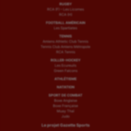
RUGBY
RCA (F) – Les Licornes
RCA (H)
FOOTBALL AMÉRICAIN
Les Spartiates
TENNIS
Amiens Athletic Club Tennis
Tennis Club Amiens Métropole
RCA Tennis
ROLLER-HOCKEY
Les Ecureuils
Green Falcons
ATHLÉTISME
NATATION
SPORT DE COMBAT
Boxe Anglaise
Boxe Française
Muay Thaï
Judo
Le projet Gazette Sports