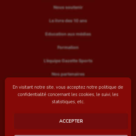
Nous soutenir
Le livre des 10 ans
Education aux médias
Formation
L’équipe Gazette Sports
Nos partenaires
En visitant notre site, vous acceptez notre politique de
Recrutement
confidentialité concernant les cookies, le suivi, les
Mentions légales
statistiques, etc.
Contactez-nous
ACCEPTER