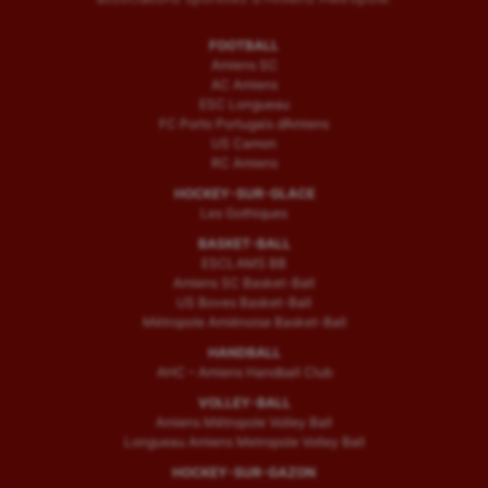
FOOTBALL
Amiens SC
AC Amiens
ESC Longueau
FC Porto Portugais d’Amiens
US Camon
RC Amiens
HOCKEY-SUR-GLACE
Les Gothiques
BASKET-BALL
ESCLAMS BB
Amiens SC Basket-Ball
US Boves Basket-Ball
Métropole Amiénoise Basket-Ball
HANDBALL
AHC – Amiens Handball Club
VOLLEY-BALL
Amiens Métropole Volley Ball
Longueau Amiens Metropole Volley Ball
HOCKEY-SUR-GAZON