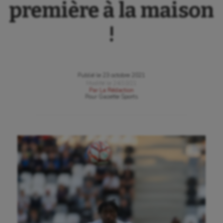
première à la maison
!
Publié le
23 octobre 2021
Modifié le
24/10/21
Par
La Rédaction
Pour
Gazette Sports