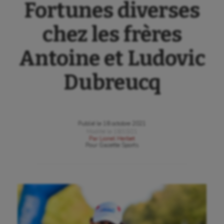
Fortunes diverses
chez les frères
Antoine et Ludovic
Dubreucq
Publié le
18 octobre 2021
Modifié le
18/10/21
Par
Lionel Herbet
Pour
Gazette Sports