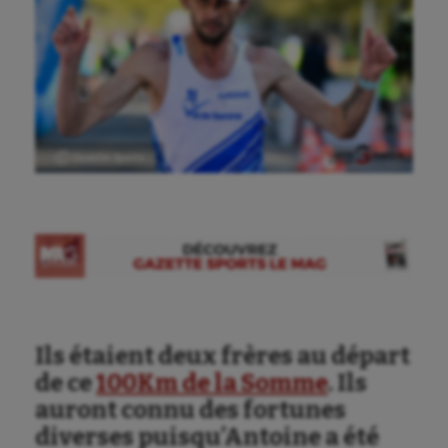
Ⓒ Gazette Sports
Ils étaient deux frères au départ
de ce
100Km de la Somme
. Ils
Aéronautique
auront connu des fortunes
diverses puisqu’Antoine a été
Athlétisme