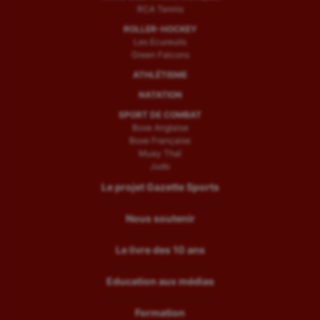
RCA Tennis
ROLLER-HOCKEY
Les Ecureuils
Green Falcons
ATHLÉTISME
NATATION
SPORT DE COMBAT
Boxe Anglaise
Boxe Française
Muay Thaï
Judo
Le projet Gazette Sports
Nous soutenir
Le livre des 10 ans
Education aux médias
Formation