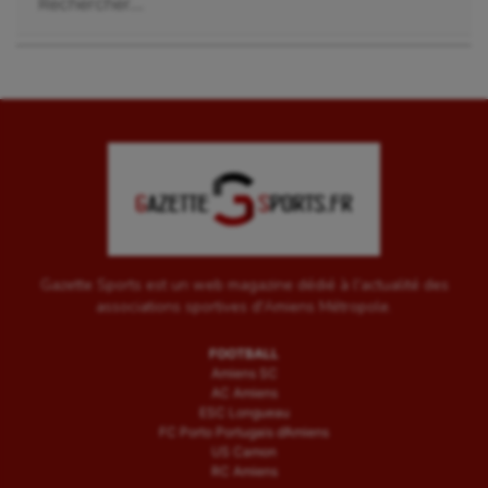
Wakeboard
Water-polo
Gazette Sports est un web magazine dédié à l'actualité des
associations sportives d'Amiens Métropole.
FOOTBALL
Amiens SC
AC Amiens
ESC Longueau
FC Porto Portugais d’Amiens
US Camon
RC Amiens