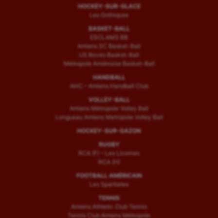
HOCKEY-SUR-GLACE
Les Gothiques
BASKET-BALL
ESCLAMS BB
Amiens SC Basket-Ball
US Boves Basket-Ball
Métropole Amiénoise Basket-Ball
HANDBALL
AHC – Amiens Handball Club
VOLLEY-BALL
Amiens Métropole Volley Ball
Longueau Amiens Metropole Volley Ball
HOCKEY-SUR-GAZON
RUGBY
RCA (F) – Les Licornes
RCA (H)
FOOTBALL AMÉRICAIN
Les Spartiates
TENNIS
Amiens Athletic Club Tennis
Tennis Club Amiens Métropole