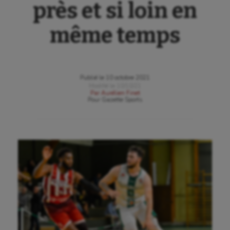
près et si loin en
même temps
Publié le
10 octobre 2021
Modifié le
10/10/21
Par
Aurélien Finet
Pour
Gazette Sports