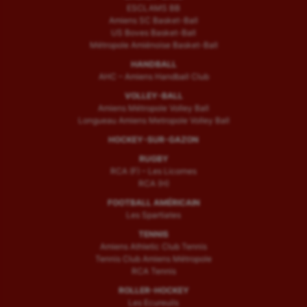
ESCLAMS BB
Amiens SC Basket-Ball
US Boves Basket-Ball
Métropole Amiénoise Basket-Ball
HANDBALL
AHC – Amiens Handball Club
VOLLEY-BALL
Amiens Métropole Volley Ball
Longueau Amiens Metropole Volley Ball
HOCKEY-SUR-GAZON
RUGBY
RCA (F) – Les Licornes
RCA (H)
FOOTBALL AMÉRICAIN
Les Spartiates
TENNIS
Amiens Athletic Club Tennis
Tennis Club Amiens Métropole
RCA Tennis
ROLLER-HOCKEY
Les Ecureuils