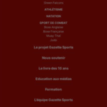
Green Falcons
ATHLÉTISME
NATATION
SPORT DE COMBAT
Boxe Anglaise
Boxe Française
Muay Thaï
Judo
Le projet Gazette Sports
Nous soutenir
Le livre des 10 ans
Education aux médias
Formation
L’équipe Gazette Sports