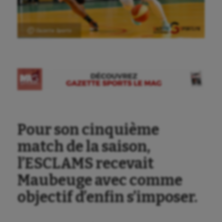
Ⓒ Gazette Sports
Pour son cinquième
match de la saison,
l’ESCLAMS recevait
Maubeuge avec comme
objectif d’enfin s’imposer.