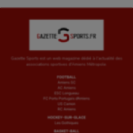
Gazette Sports est un web magazine dédié à l'actualité des
associations sportives d'Amiens Métropole.
FOOTBALL
Amiens SC
AC Amiens
ESC Longueau
FC Porto Portugais d’Amiens
US Camon
RC Amiens
HOCKEY-SUR-GLACE
Les Gothiques
BASKET-BALL