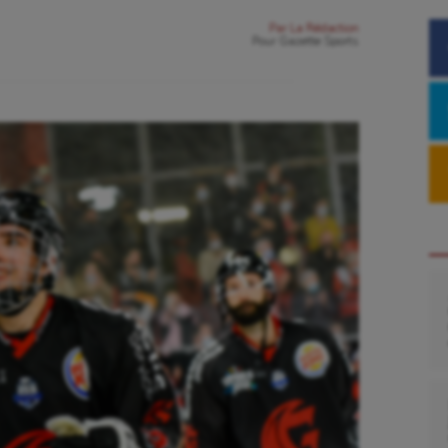
Par
La Rédaction
Pour
Gazette Sports