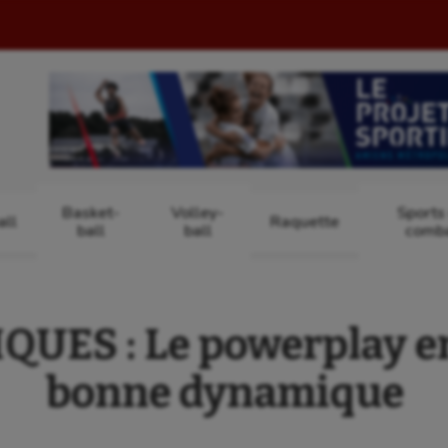
Basket-
Volley-
Sports
ll
Raquette
ball
ball
comb
UES : Le powerplay en
bonne dynamique