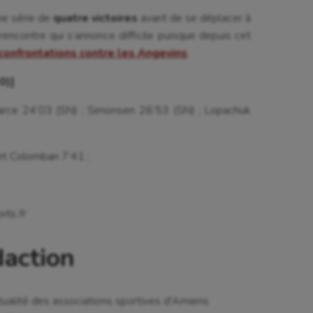
ne série de
quatre victoires
avant de se déplacer à
rencontre qui s’annonce difficile puisque depuis cet
 confrontations contre les Angevins
.
0)]
arce 24’03 (SN) ; Simonsen 26’53 (SN) ; Lopachuk
 et Colomban 7’41 ;
rts.fr
daction
tualité des associations sportives d'Amiens