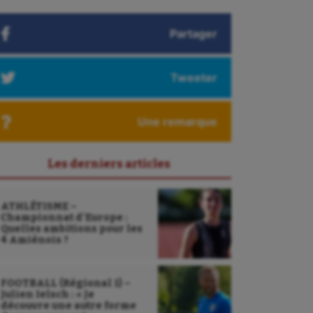
Partager
Tweeter
Une remarque
Les derniers articles
ATHLÉTISME –
Championnat d’Europe :
Quelles ambitions pour les
4 Amiénois ?
FOOTBALL (Régional 1) –
Julien Ielsch : « Je
découvre une autre forme