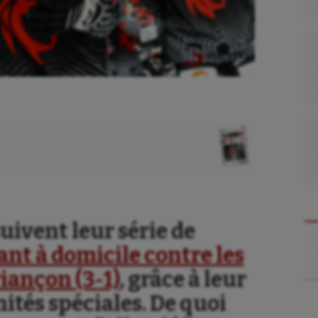
ivent leur série de
Re
ant à domicile contre les
iançon (3-1)
, grâce à leur
ités spéciales. De quoi