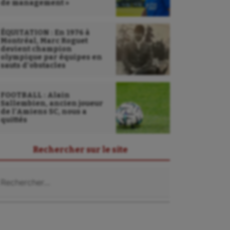
de management »
ÉQUITATION : En 1976 à
Montréal, Marc Roguet
devient champion
olympique par équipes en
sauts d’obstacles
FOOTBALL : Alain
Sallembien, ancien joueur
de l’Amiens SC, nous a
quittés
Rechercher sur le site
chercher :