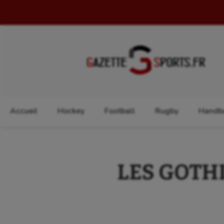
Rechercher :
Accueil
Hockey
Football
Rugby
Handba
LES GOTHIQ