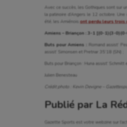
Avec ce succès, les Gothiques sont sur u
la patinoire d’Angers le 12 octobre. Une 
été, les Amiénois
ont perdu leur
s
trois
Amiens – Briançon : 3-1 [(0-1)(3-0)(0-
Buts pour Amiens :
Romand assist’ Pe
assist’ Simonsen et Pretnar 35’18 (SN) ;
Buts pour Briançon : Huna assist’ Schmitt
Julien Benesteau
Crédit photo : Kevin Devigne – Gazettespo
Publié par La Ré
Gazette Sports est votre webzine sur l'ac