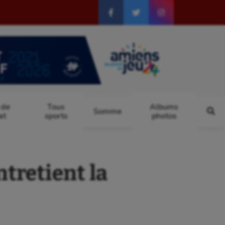
 de
Tous
Albums
Somme
at
sports
photos
tretient la