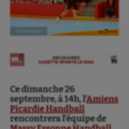
Ⓒ Gazette Sports
Ce dimanche 26
septembre, à 14h, l’
Amiens
Picardie Handball
rencontrera l’équipe de
Massy Essonne Handball