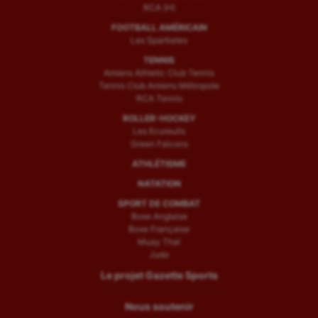
RCA (H)
FOOTBALL AMÉRICAIN
Les Spartiates
TENNIS
Amiens Athletic Club Tennis
Tennis Club Amiens Métropole
RCA Tennis
ROLLER-HOCKEY
Les Ecureuils
Green Falcons
ATHLÉTISME
NATATION
SPORT DE COMBAT
Boxe Anglaise
Boxe Française
Muay Thaï
Judo
Le projet Gazette Sports
Nous soutenir