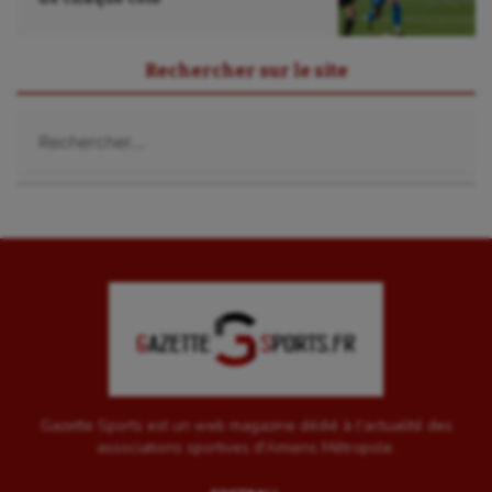
UNSS
Voile
Rechercher sur le site
Wakeboard
Rechercher :
Water-polo
Gazette Sports est un web magazine dédié à l'actualité des
associations sportives d'Amiens Métropole.