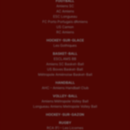
FOOTBALL
Amiens SC
AC Amiens
ESC Longueau
FC Porto Portugais d’Amiens
US Camon
RC Amiens
HOCKEY-SUR-GLACE
Les Gothiques
BASKET-BALL
ESCLAMS BB
Amiens SC Basket-Ball
US Boves Basket-Ball
Métropole Amiénoise Basket-Ball
HANDBALL
AHC – Amiens Handball Club
VOLLEY-BALL
Amiens Métropole Volley Ball
Longueau Amiens Metropole Volley Ball
HOCKEY-SUR-GAZON
RUGBY
RCA (F) – Les Licornes