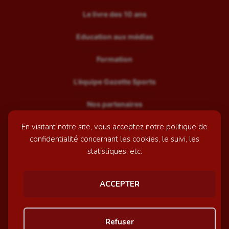
Le livre des 10 ans
Education aux médias
Formation
L’équipe Gazette Sports
Nos partenaires
En visitant notre site, vous acceptez notre politique de
Recrutement
confidentialité concernant les cookies, le suivi, les
Mentions légales
statistiques, etc.
Contactez-nous
ACCEPTER
© GazetteSports - 2026 | Site internet réalisé par
l'agence
Refuser
Awelty