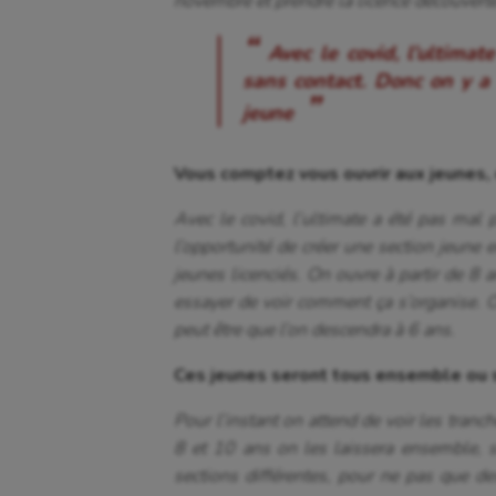
novembre et prendre la licence découverte
Avec le covid, l’ultima
sans contact. Donc on y a 
jeune
Vous comptez vous ouvrir aux jeunes,
Avec le covid, l’ultimate a été pas mal 
l’opportunité de créer une section jeun
jeunes licenciés. On ouvre à partir de 8 
essayer de voir comment ça s’organise. O
peut être que l’on descendra à 6 ans.
Ces jeunes seront tous ensemble ou s
Pour l’instant on attend de voir les tranc
8 et 10 ans on les laissera ensemble, 
sections différentes, pour ne pas que d