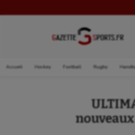
Rechercher :
Accueil
Hockey
Football
Rugby
Handba
ULTIMA
nouveaux 