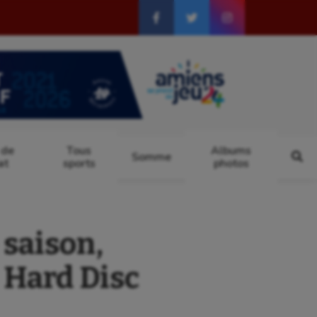
 de
Tous
Albums
Somme
at
sports
photos
saison,
 Hard Disc