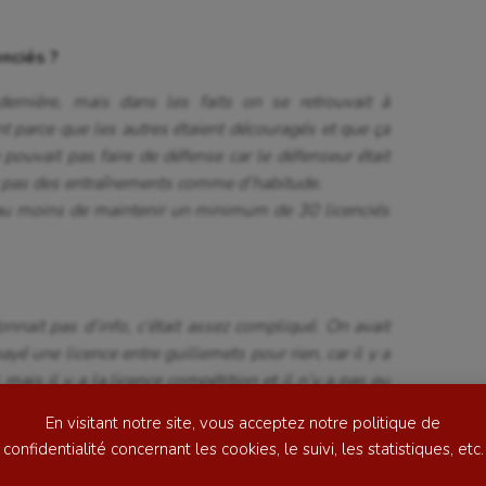
enciés ?
dernière, mais dans les faits on se retrouvait à
parce que les autres étaient découragés et que ça
 pouvait pas faire de défense car le défenseur était
it pas des entraînements comme d’habitude.
it au moins de maintenir un minimum de 30 licenciés
se
Kayak-polo
tation
Korfbal
lade
Longue paume
nnait pas d’info, c’était assez compliqué. On avait
ime
Moto
ayé une licence entre guillemets pour rien, car il y a
 mais il y a la licence compétition et il n’y a pas eu
ess
Natation
emarques, de leur expliquer. La fédération ne nous a
En visitant notre site, vous acceptez notre politique de
e décision a été prise. Mais entre octobre et mai on
football
Natation artistique
confidentialité concernant les cookies, le suivi, les statistiques, etc.
ball américain
Omnisports