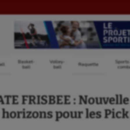
Basket-
Volley-
Sports
ll
Raquette
ball
ball
comb
TE FRISBEE : Nouvelle 
horizons pour les Pick