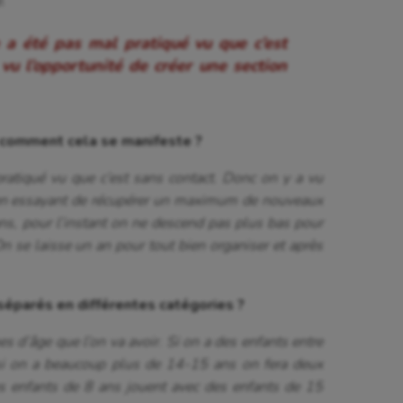
.
te a été pas mal pratiqué vu que c’est
vu l’opportunité de créer une section
 comment cela se manifeste ?
pratiqué vu que c’est sans contact. Donc on y a vu
e en essayant de récupérer un maximum de nouveaux
ans, pour l’instant on ne descend pas plus bas pour
n se laisse un an pour tout bien organiser et après
éparés en différentes catégories ?
hes d’âge que l’on va avoir. Si on a des enfants entre
si on a beaucoup plus de 14-15 ans on fera deux
es enfants de 8 ans jouent avec des enfants de 15