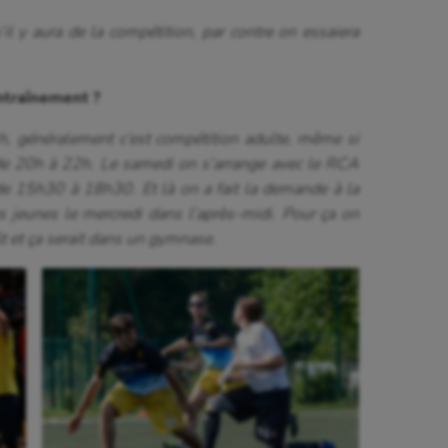
il y aura de la compétition, par contre on essaiera
ntraînement ?
h, généralement c’est compétition adulte, même si
t de 20h à 22h. Le samedi on s’arrange avec le RCA
e 15h30 à 18h30. Et là on a fait la demande à la
s jeunes le mercredi dans l’après-midi. Pour ça on
ût et ça serait dans un gymnase.