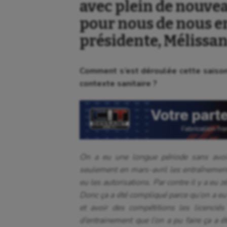
avec plein de nouvea
pour nous de nous en
présidente, Mélissa
Comment s’est déroulée cette saison 
contexte sanitaire ?
On a eu une longue période sans avoir 
seulement en mars-avril les entraînement
eu les autorisations. Par contre il y a eu 
Donc ça a été compliqué parce qu’on a eu 
et avoir des compétitions les licencié
d’entrainement que l’on a pu faire ça a