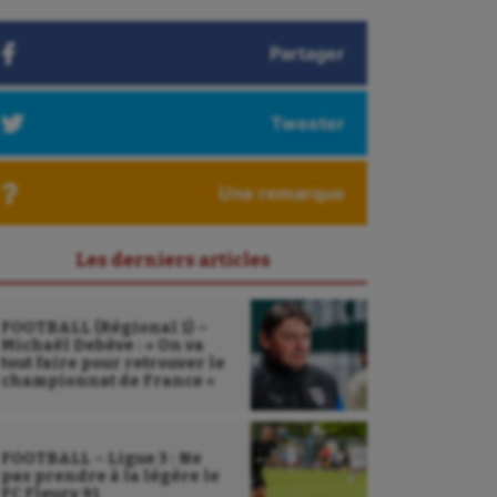
Partager
Tweeter
Une remarque
Les derniers articles
FOOTBALL (Régional 1) –
Michaël Debève : « On va
tout faire pour retrouver le
championnat de France »
FOOTBALL – Ligue 3 : Ne
pas prendre à la légère le
FC Fleury 91