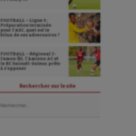
FOOTBALL – Ligue 3 :
Préparation terminée
pour l’ASC, quel est le
bilan de ses adversaires ?
FOOTBALL – Régional 3 :
Camon (b), l’Amiens AC et
le RC Salouël-Saleux prêts
à s’opposer
Rechercher sur le site
chercher :