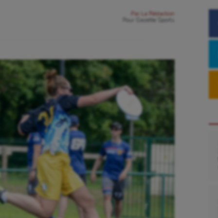
Par
La Rédaction
Pour
Gazette Sports