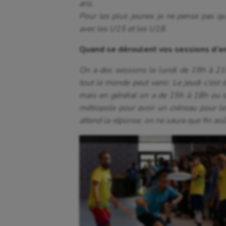
ans.
Pour les plus jeunes je ne pense pas qu’
avec les U15 et les U18.
Quand se déroulent vos sessions d’e
On a des sessions le lundi de 19h à 21
tout le monde peut venir. Le jeudi c’es
mais en général on a de 15h à 18h ou d
métropole pour avoir un créneau pour le
attend la réponse, on ne saura que fin ao