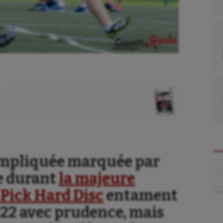
ompliquée marquée par
Re
ée durant
la majeure
s Pick Hard Disc
entament
022 avec prudence, mais