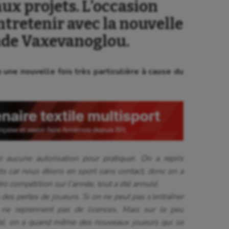
ux projets. L’occasion
tretenir avec la nouvelle
nde Vaxevanoglou.
une nouvelle fois très particulière à cause du
aucune autorisation pour pratiquer. On a repris
s car nous étions en sport sans contact, donc on a
zéro compétition sur l’année, tout a été annulé.
des pertes de joueurs. Si on ne peut pas s’entraîner
s ne reprennent pas de licences. Mais sur le peu
 été, on a quand même des nouveaux joueurs qui se