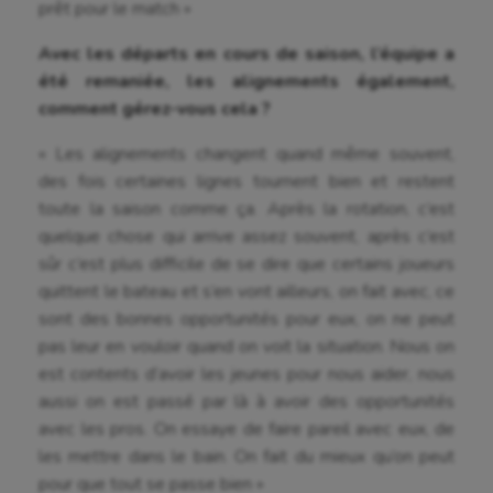
prêt pour le match »
Gymnastique
Avec les départs en cours de saison, l’équipe a
Gymnastique rythmique
été remaniée, les alignements également,
Haltérophilie
comment gérez-vous cela ?
Handisport
« Les alignements changent quand même souvent,
des fois certaines lignes tournent bien et restent
Hippisme
toute la saison comme ça. Après la rotation, c’est
Jeux Olympiques et Paralympiques
quelque chose qui arrive assez souvent, après c’est
sûr c’est plus difficile de se dire que certains joueurs
Kayak-polo
quittent le bateau et s’en vont ailleurs, on fait avec, ce
Korfbal
sont des bonnes opportunités pour eux, on ne peut
pas leur en vouloir quand on voit la situation. Nous on
Longue paume
est contents d’avoir les jeunes pour nous aider, nous
aussi on est passé par là à avoir des opportunités
Moto
avec les pros. On essaye de faire pareil avec eux, de
Natation
les mettre dans le bain. On fait du mieux qu’on peut
pour que tout se passe bien »