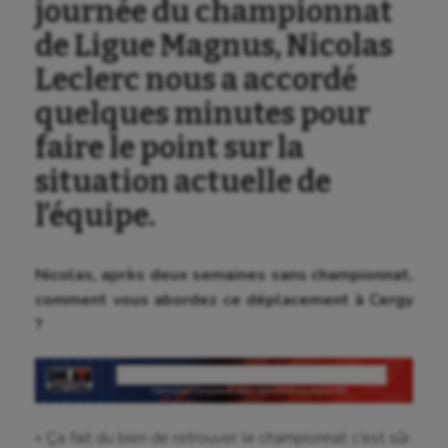
journée du championnat
de Ligue Magnus, Nicolas
Leclerc nous a accordé
quelques minutes pour
faire le point sur la
situation actuelle de
l’équipe.
Nicolas, après deux semaines sans championnat,
comment vous abordez ce déplacement à Cergy
?
Aéronautique
Athlétisme
« Ça fait du bien de retrouver le championnat c’est sûr.