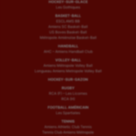
HOCKEY-SUR-GLACE
Les Gothiques
BASKET-BALL
ESCLAMS BB
Amiens SC Basket-Ball
US Boves Basket-Ball
Métropole Amiénoise Basket-Ball
HANDBALL
AHC – Amiens Handball Club
VOLLEY-BALL
Amiens Métropole Volley Ball
Longueau Amiens Metropole Volley Ball
HOCKEY-SUR-GAZON
RUGBY
RCA (F) – Les Licornes
RCA (H)
FOOTBALL AMÉRICAIN
Les Spartiates
TENNIS
Amiens Athletic Club Tennis
Tennis Club Amiens Métropole