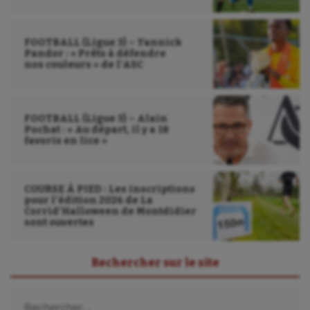
Wakeboard
FOOTBALL (Ligue 3) – Yannick
Water-polo
Pandor : « Prêts à défendre
nos couleurs » de l’ASC
FOOTBALL (Ligue 3) – Alain
Pochat : « Au départ, il y a 18
favoris en lice »
COURSE À PIED : Les inscriptions
pour l’édition 2026 de La
Corrid’Halloween de Montdidier
sont ouvertes
Rechercher sur le site
Rechercher :