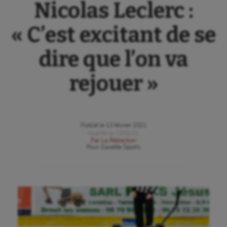
Nicolas Leclerc :
« C’est excitant de se
dire que l’on va
rejouer »
Publié le
13 février 2021
Modifié le
13/02/21
Par
La Rédaction
Pour
Gazette Sports