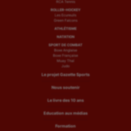
RCA Tennis
ROLLER-HOCKEY
Les Ecureuils
Green Falcons
ATHLÉTISME
NATATION
SPORT DE COMBAT
Boxe Anglaise
Boxe Française
Muay Thaï
Judo
Le projet Gazette Sports
Nous soutenir
Le livre des 10 ans
Education aux médias
Formation