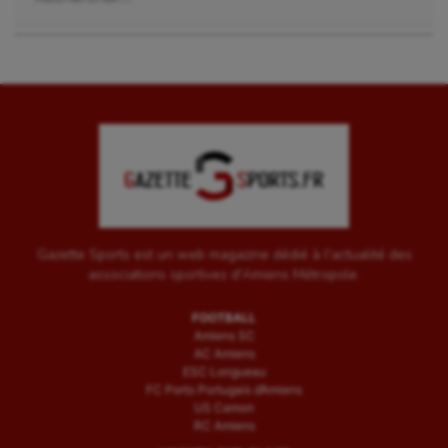
Gazette Sports est un web magazine dédié à l'actualité des
associations sportives d'Amiens Métropole.
FOOTBALL
Amiens SC
AC Amiens
ESC Longueau
FC Porto Portugais d’Amiens
US Camon
RC Amiens