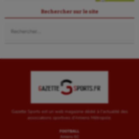
Voile
Rechercher sur le site
Wakeboard
Rechercher :
Water-polo
Gazette Sports est un web magazine dédié à l'actualité des
associations sportives d'Amiens Métropole.
FOOTBALL
Amiens SC