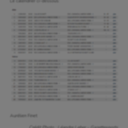
Le calendrier ci-dessous:
Golf
Gymnastique
Gymnastique rythmique
Haltérophilie
Handisport
Hippisme
Jeux Olympiques et Paralympiques
Kayak-polo
Korfbal
Longue paume
Aurélien Finet
Moto
Crédit Photo : Léandre Leber – Gazettesports