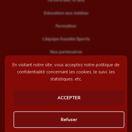
Education aux médias
Formation
L’équipe Gazette Sports
Nos partenaires
En visitant notre site, vous acceptez notre politique de
Recrutement
confidentialité concernant les cookies, le suivi, les
Mentions légales
statistiques, etc.
Contactez-nous
ACCEPTER
© GazetteSports - 2026 | Site internet réalisé par
l'agence
Refuser
Awelty
Personnaliser