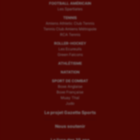
FOOTBALL AMÉRICAIN
Les Spartiates
TENNIS
Amiens Athletic Club Tennis
Tennis Club Amiens Métropole
RCA Tennis
ROLLER-HOCKEY
Les Ecureuils
Green Falcons
ATHLÉTISME
NATATION
SPORT DE COMBAT
Boxe Anglaise
Boxe Française
Muay Thaï
Judo
Le projet Gazette Sports
Nous soutenir
Le livre des 10 ans