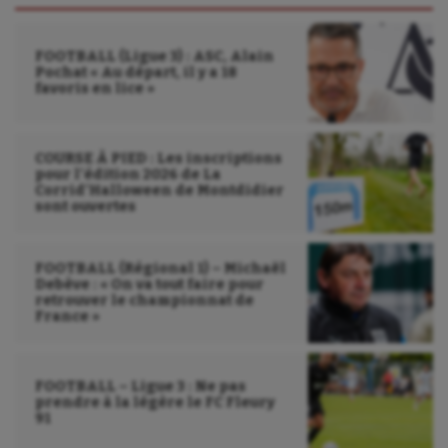
Sarbacane
Sauvetage sportif
FOOTBALL (Ligue 3) : ASC, Alain
Pochat « Au départ, il y a 18
Sport adapté
favoris en lice »
Sport handicap
COURSE À PIED : Les inscriptions
Sport santé
pour l’édition 2026 de La
Corrid’Halloween de Montdidier
Sport-entreprise
sont ouvertes
Sport-santé
FOOTBALL (Régional 1) – Michaël
Tir
Debève : « On va tout faire pour
retrouver le championnat de
France »
Tir à l'arc
Triathlon
FOOTBALL – Ligue 3 : Ne pas
prendre à la légère le FC Fleury
Ultimate frisbee
91
UNSS