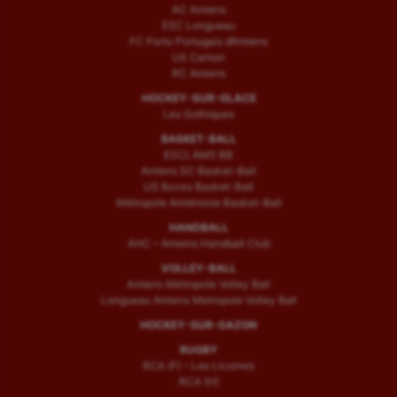
AC Amiens
ESC Longueau
FC Porto Portugais d’Amiens
US Camon
RC Amiens
HOCKEY-SUR-GLACE
Les Gothiques
BASKET-BALL
ESCLAMS BB
Amiens SC Basket-Ball
US Boves Basket-Ball
Métropole Amiénoise Basket-Ball
HANDBALL
AHC – Amiens Handball Club
VOLLEY-BALL
Amiens Métropole Volley Ball
Longueau Amiens Metropole Volley Ball
HOCKEY-SUR-GAZON
RUGBY
RCA (F) – Les Licornes
RCA (H)