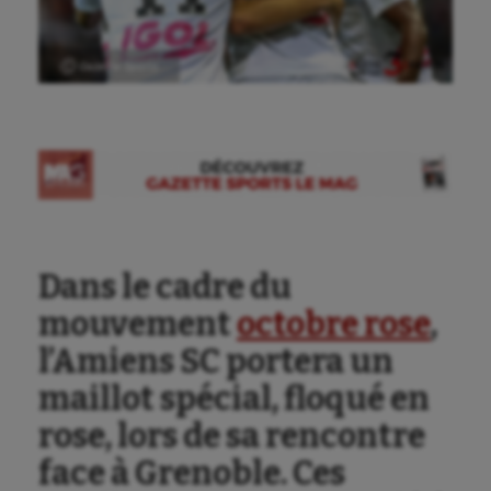
Ⓒ Gazette Sports
Dans le cadre du
Aéronautique
mouvement
octobre rose
,
l’Amiens SC portera un
Athlétisme
maillot spécial, floqué en
Auto
rose, lors de sa rencontre
Aviron
face à Grenoble. Ces
Balle à la main