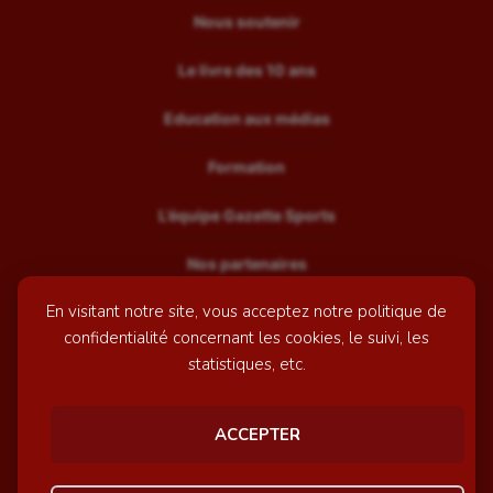
Nous soutenir
Le livre des 10 ans
Education aux médias
Formation
L’équipe Gazette Sports
Nos partenaires
En visitant notre site, vous acceptez notre politique de
Recrutement
confidentialité concernant les cookies, le suivi, les
Mentions légales
statistiques, etc.
Contactez-nous
ACCEPTER