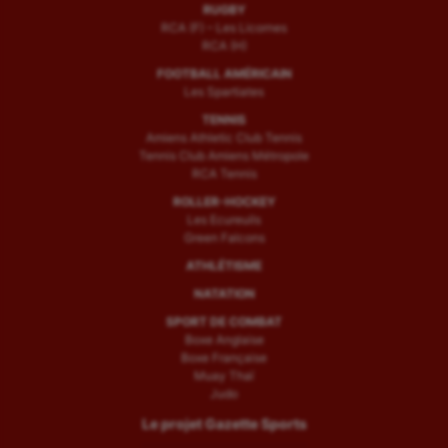
RUGBY
RCA (F) – Les Licornes
RCA (H)
FOOTBALL AMÉRICAIN
Les Spartiates
TENNIS
Amiens Athletic Club Tennis
Tennis Club Amiens Métropole
RCA Tennis
ROLLER-HOCKEY
Les Ecureuils
Green Falcons
ATHLÉTISME
NATATION
SPORT DE COMBAT
Boxe Anglaise
Boxe Française
Muay Thaï
Judo
Le projet Gazette Sports