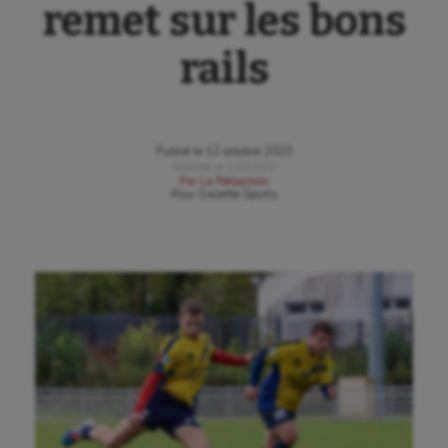
remet sur les bons
rails
Publié le
12 octobre 2020
Modifié le
12/10/20
Par
La Rédaction
Pour
Gazette Sports