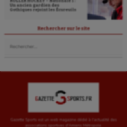
ROLLER HOCKEY – Nationale 1 :
Un ancien gardien des
Gothiques rejoint les Écureuils
Rechercher sur le site
Rechercher :
Gazette Sports est un web magazine dédié à l'actualité des
associations sportives d'Amiens Métropole.