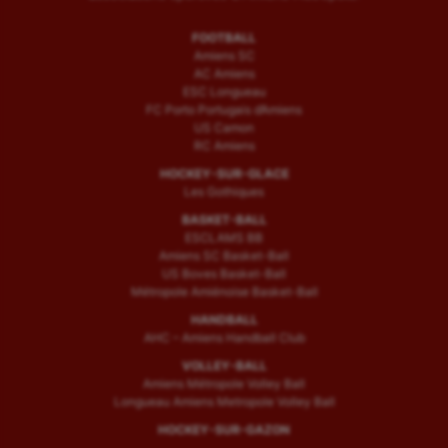
FOOTBALL
Amiens SC
AC Amiens
ESC Longueau
FC Porto Portugais d’Amiens
US Camon
RC Amiens
HOCKEY-SUR-GLACE
Les Gothiques
BASKET-BALL
ESCLAMS BB
Amiens SC Basket-Ball
US Boves Basket-Ball
Métropole Amiénoise Basket-Ball
HANDBALL
AHC – Amiens Handball Club
VOLLEY-BALL
Amiens Métropole Volley Ball
Longueau Amiens Metropole Volley Ball
HOCKEY-SUR-GAZON