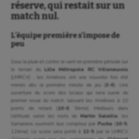
réserve, qui restait sur un
match nul.
L’équipe première s’impose de
peu
Sous la pluie et contre le vent en première période sur
le terrain du
Lille Métropole RC Villeneuvois
(LMRCV) , les Amiénois ont une nouvelle fois été
menés dès la première minute de jeu (
3-0
). Une
ouverture du score des locaux qui sera suivie du
premier essai du match, laissant les Amiénois à 10
points de retard (
10-0
, 5ème). Meilleurs dans
l’attitude selon les mots de
Martin Saleille
, les
Samariens ouvriront leur compteur par
Puche
(
10-5
,
12ème). Le score sera porté à
13-5
par le LMRCV