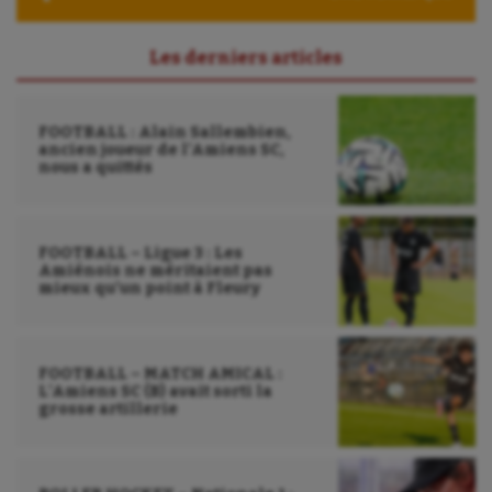
Les derniers articles
FOOTBALL : Alain Sallembien,
ancien joueur de l’Amiens SC,
nous a quittés
FOOTBALL – Ligue 3 : Les
Amiénois ne méritaient pas
mieux qu’un point à Fleury
FOOTBALL – MATCH AMICAL :
L’Amiens SC (B) avait sorti la
grosse artillerie