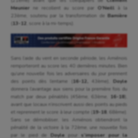
(21ème) avant que les coéquipiers de
Clément
Meunier
ne recollent au score par
O’Neill
à la
23ème, soutenu par la transformation de
Bamière
(
13-12
, score à la mi-temps).
Sans l’aide du vent en seconde période, les Amiénois
remporteront au score les 40 dernières minutes. Bien
qu’une nouvelle fois les adversaires du jour prennent
Aéronautique
des points dès l’entame (
16-12,
43ème),
Doyle
donnera l’avantage aux siens pour la première fois du
Athlétisme
match par deux pénalités (45ème, 63ème,
16-18
),
Auto
avant que locaux n’inscrivent aussi des points au pieds
et reprennent le score à leur compte (
19-18
, 68ème).
Aviron
Sans se démobiliser, les Amiénois obtiendront la
Balle à la main
pénalité de la victoire à la 72ème, une nouvelle fois
par le pied de
Doyle
pour
s’imposer pour la