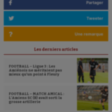
Partager
Longue paume
Tweeter
Moto
Natation
Une remarque
Natation artistique
Omnisports
Les derniers articles
Outdoor
FOOTBALL – Ligue 3 : Les
Paddle
Amiénois ne méritaient pas
mieux qu’un point à Fleury
Parkour
Patinage artistique
FOOTBALL – MATCH AMICAL :
L’Amiens SC (B) avait sorti la
Pétanque
grosse artillerie
Plongée