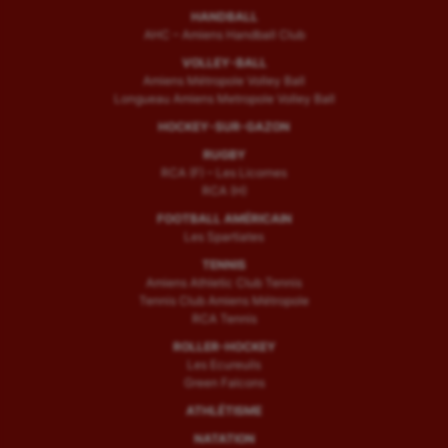
HANDBALL
AHC – Amiens Handball Club
VOLLEY-BALL
Amiens Métropole Volley Ball
Longueau Amiens Metropole Volley Ball
HOCKEY-SUR-GAZON
RUGBY
RCA (F) – Les Licornes
RCA (H)
FOOTBALL AMÉRICAIN
Les Spartiates
TENNIS
Amiens Athletic Club Tennis
Tennis Club Amiens Métropole
RCA Tennis
ROLLER-HOCKEY
Les Ecureuils
Green Falcons
ATHLÉTISME
NATATION