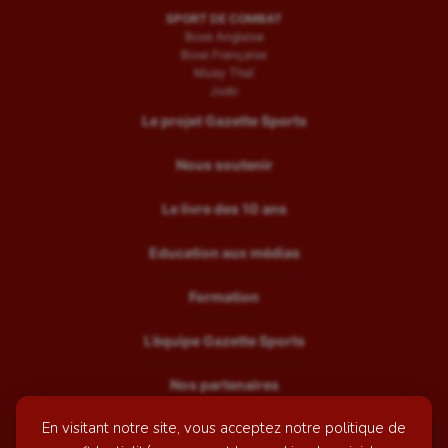
SPORT DE COMBAT
Boxe Anglaise
Boxe Française
Muay Thaï
Judo
Le projet Gazette Sports
Nous soutenir
Le livre des 10 ans
Education aux médias
Formation
L’équipe Gazette Sports
Nos partenaires
En visitant notre site, vous acceptez notre politique de
Recrutement