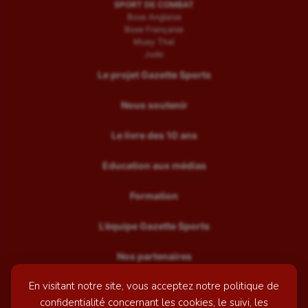
SPORT DE COMBAT
Boxe Anglaise
Boxe Française
Muay Thaï
Judo
Le projet Gazette Sports
Nous soutenir
Le livre des 10 ans
Education aux médias
Formation
L’équipe Gazette Sports
Nos partenaires
En visitant notre site, vous acceptez notre politique de
Recrutement
confidentialité concernant les cookies, le suivi, les