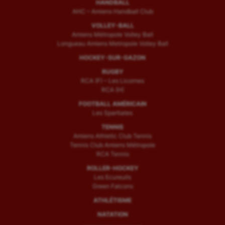
HANDBALL
AHC – Amiens Handball Club
VOLLEY-BALL
Amiens Métropole Volley Ball
Longueau Amiens Metropole Volley Ball
HOCKEY-SUR-GAZON
RUGBY
RCA (F) – Les Licornes
RCA (H)
FOOTBALL AMÉRICAIN
Les Spartiates
TENNIS
Amiens Athletic Club Tennis
Tennis Club Amiens Métropole
RCA Tennis
ROLLER-HOCKEY
Les Ecureuils
Green Falcons
ATHLÉTISME
NATATION