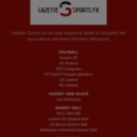
Gazette Sports est un web magazine dédié à l'actualité des
associations sportives d'Amiens Métropole.
FOOTBALL
Amiens SC
AC Amiens
ESC Longueau
FC Porto Portugais d’Amiens
US Camon
RC Amiens
HOCKEY-SUR-GLACE
Les Gothiques
BASKET-BALL
ESCLAMS BB
Amiens SC Basket-Ball
US Boves Basket-Ball
Métropole Amiénoise Basket-Ball