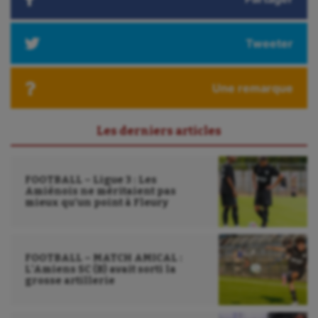
Triathlon
Ultimate frisbee
Tweeter
UNSS
Une remarque
Voile
Wakeboard
Les derniers articles
Water-polo
FOOTBALL – Ligue 3 : Les
Amiénois ne méritaient pas
mieux qu’un point à Fleury
FOOTBALL – MATCH AMICAL :
L’Amiens SC (B) avait sorti la
grosse artillerie