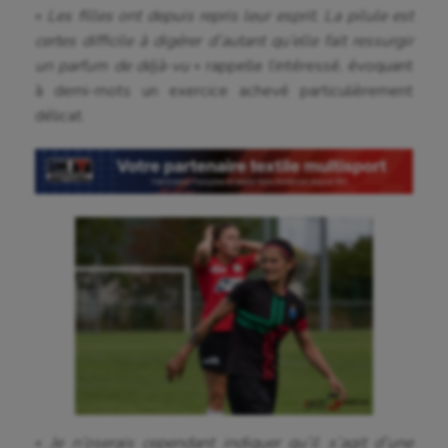
«
Les filles ont depuis repris leur esprit. La pilule est
certes difficile à digérer d’autant qu’elle fait ressurgir
un parfum de déjà-vu
» rappelle l’intéressé, évoquant
à demi-mots un exercice achevé particulièrement
Aéronautique
délicat.
Athlétisme
Auto
Aviron
Balle à la main
Ballon au poing
Baseball
Billard
Boules lyonnaises
«
Je n’oserais cependant indiquer qu’il s’agit d’une