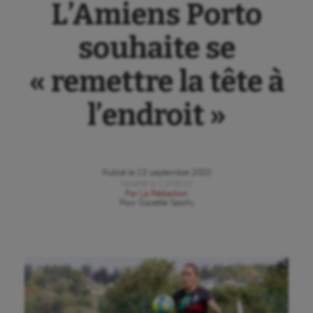
L’Amiens Porto
souhaite se
« remettre la tête à
l’endroit »
Publié le
13 septembre 2020
Modifié le
13/09/20
Par
La Rédaction
Pour
Gazette Sports