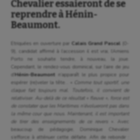
Chevalier essaieront de se
reprendre à Hénin-
Beaumont.
Etriquées en ouverture par
Calais Grand Pascal
(0-
9), candidat affirmé à l’accession il est vrai, l’Amiens
Porto ne souhaite tendre, à nouveau, la joue.
Cependant, le rendez-vous dominical, sur l’aire de jeu
d’
Hénin-Beaumont
n’apparaît le plus propice pour
espérer (re)veler la tête… «
Comme tout sportif, une
claque fait toujours mal. Toutefois, il convient de
relativiser. Au-delà de ce résultat « fleuve », force est
de constater que les Maritimes n’évolueront pas dans
la même cour que nous. Maintenant, il est important
de tirer des enseignements de ce revers
». Avec
beaucoup de pédagogie, Dominique Chevalier
s’efforce à atténuer cette défaite. Afin de rebondir :