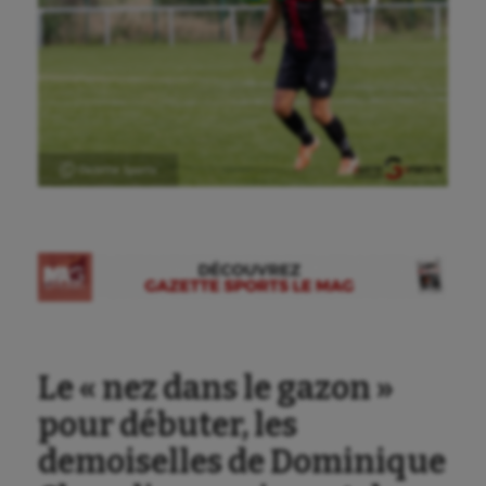
Ⓒ Gazette Sports
Le « nez dans le gazon »
pour débuter, les
demoiselles de Dominique