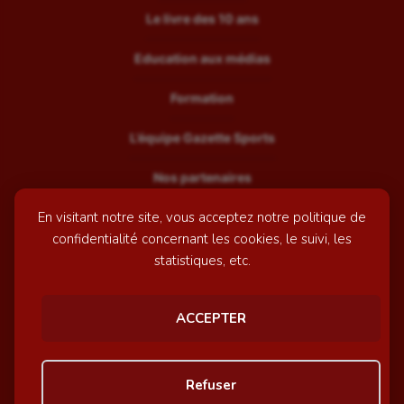
Le livre des 10 ans
Education aux médias
Formation
L’équipe Gazette Sports
Nos partenaires
En visitant notre site, vous acceptez notre politique de
Recrutement
confidentialité concernant les cookies, le suivi, les
Mentions légales
statistiques, etc.
Contactez-nous
ACCEPTER
© GazetteSports - 2026 | Site internet réalisé par
l'agence
Refuser
Awelty