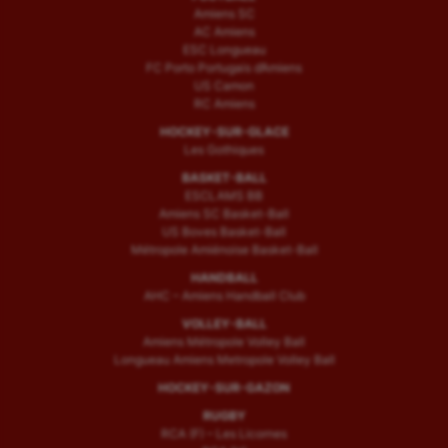
UNSS
Amiens SC
AC Amiens
Voile
ESC Longueau
FC Porto Portugais d’Amiens
Wakeboard
US Camon
RC Amiens
Water-polo
HOCKEY-SUR-GLACE
Les Gothiques
BASKET-BALL
ESCLAMS BB
Amiens SC Basket-Ball
US Boves Basket-Ball
Métropole Amiénoise Basket-Ball
HANDBALL
AHC – Amiens Handball Club
VOLLEY-BALL
Amiens Métropole Volley Ball
Longueau Amiens Metropole Volley Ball
HOCKEY-SUR-GAZON
RUGBY
RCA (F) – Les Licornes