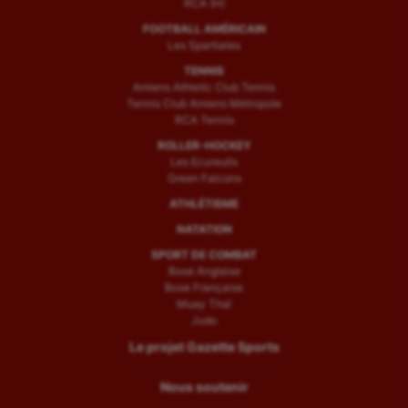
RCA (H)
FOOTBALL AMÉRICAIN
Les Spartiates
TENNIS
Amiens Athletic Club Tennis
Tennis Club Amiens Métropole
RCA Tennis
ROLLER-HOCKEY
Les Ecureuils
Green Falcons
ATHLÉTISME
NATATION
SPORT DE COMBAT
Boxe Anglaise
Boxe Française
Muay Thaï
Judo
Le projet Gazette Sports
Nous soutenir