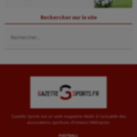
Sarbacane
Sauvetage sportif
Rechercher sur le site
Sport adapté
Rechercher :
Sport handicap
Sport santé
Sport-entreprise
Sport-santé
Tir
Tir à l'arc
Triathlon
Gazette Sports est un web magazine dédié à l'actualité des
associations sportives d'Amiens Métropole.
Ultimate frisbee
FOOTBALL