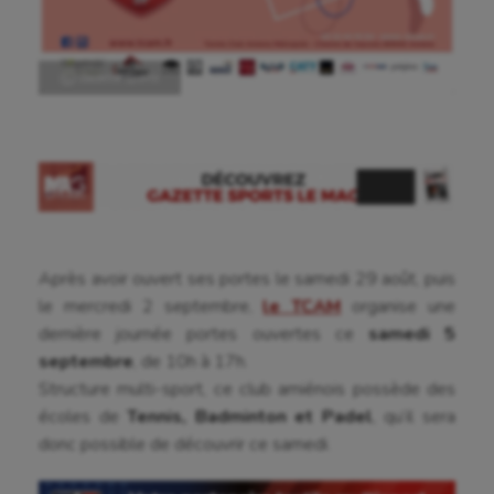
Aéronautique
Athlétisme
Ⓒ Gazette Sports
Auto
Aviron
Balle à la main
Ballon au poing
Baseball
Après avoir ouvert ses portes le samedi 29 août, puis
le mercredi 2 septembre,
le TCAM
organise une
Billard
dernière journée portes ouvertes ce
samedi 5
septembre
, de 10h à 17h.
Boules lyonnaises
Structure multi-sport, ce club amiénois possède des
Canoë-kayak
écoles de
Tennis, Badminton et Padel
, qu’il sera
donc possible de découvrir ce samedi.
Cerf Volant