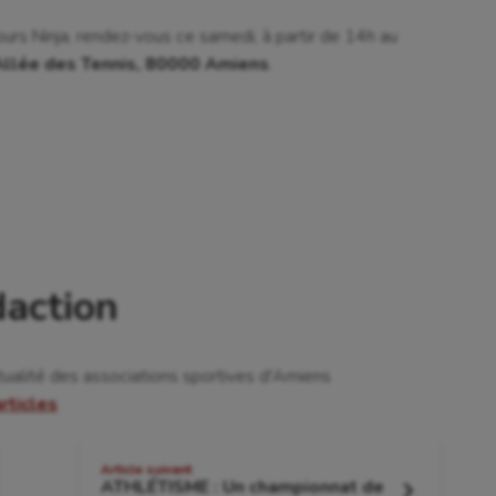
 Olympiques et Paralympiques
Roller-derby
cours Ninja, rendez-vous ce samedi, à partir de 14h au
Allée des Tennis, 80000 Amiens
.
daction
tualité des associations sportives d'Amiens
articles
Article suivant
ATHLÉTISME : Un championnat de