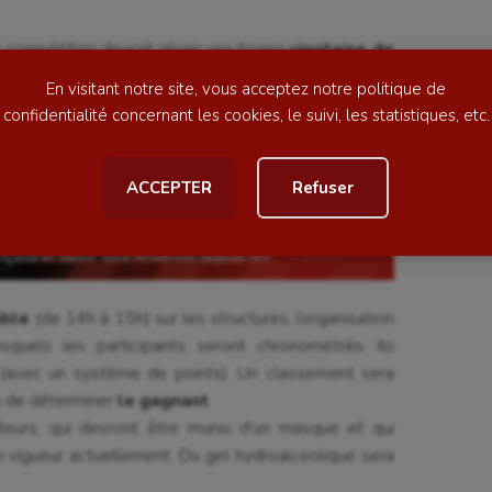
ime
Moto
e compétition devrait réunir une bonne
vingtaine de
ess
Natation
place à 14h ce samedi). Parmi eux, l’organisation
En visitant notre site, vous acceptez notre politique de
football
Natation artistique
s du parcours Ninja
, ayant notamment participé à
confidentialité concernant les cookies, le suivi, les statistiques, etc.
1
. Pour autant, la compétition est ouverte à tous et
ball américain
Omnisports
ciper.
ACCEPTER
Refuser
al
Outdoor
Paddle
astique
Parkour
ible
(de 14h à 15h) sur les structures, l’organisation
astique rythmique
Patinage artistique
quels les participants seront chronométrés. Ils
rophilie
Pétanque
(avec un système de points). Un classement sera
n de déterminer
le gagnant
.
isport
Plongée
eurs, qui devront être munis d’un masque et qui
isme
Randonnée / Marche
n vigueur actuellement. Du gel hydroalcoolique sera