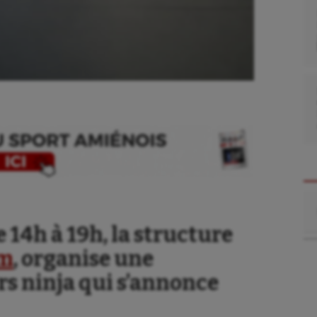
Re
 14h à 19h, la structure
se
Kayak-polo
ym
, organise une
tation
Korfbal
s ninja qui s’annonce
lade
Longue paume