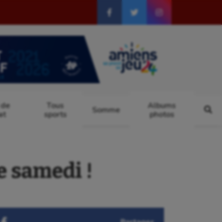
 de
Tous
Albums
Somme
at
sports
photos
 samedi !