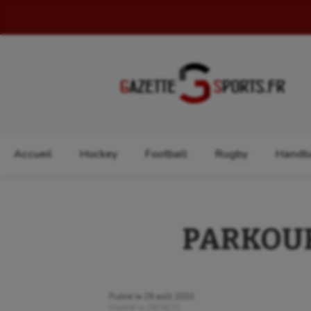
Rechercher :
Accueil
Hockey
Football
Rugby
Handba
PARKOUR 
Publié le
28 août 2020
Modifié le
28/08/20