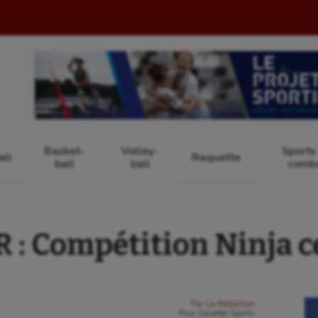
Basket-
Volley-
Sports
ll
Raquette
ball
ball
comb
: Compétition Ninja ce
Par
La Rédaction
Pour
Gazette Sports