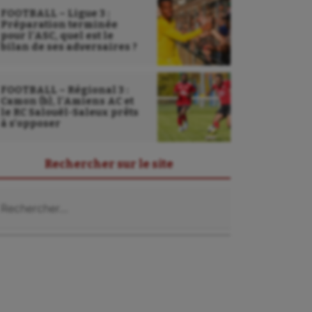
FOOTBALL – Ligue 3 :
Préparation terminée
pour l’ASC, quel est le
bilan de ses adversaires ?
FOOTBALL – Régional 3 :
Camon (b), l’Amiens AC et
le RC Salouël-Saleux prêts
à s’opposer
Rechercher sur le site
chercher :
Sarbacane
Sauvetage sportif
Sport adapté