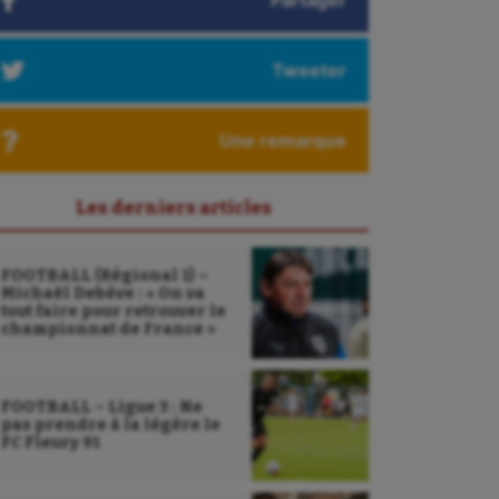
Partager
Tweeter
Une remarque
Les derniers articles
FOOTBALL (Régional 1) –
Michaël Debève : « On va
tout faire pour retrouver le
championnat de France »
FOOTBALL – Ligue 3 : Ne
pas prendre à la légère le
FC Fleury 91