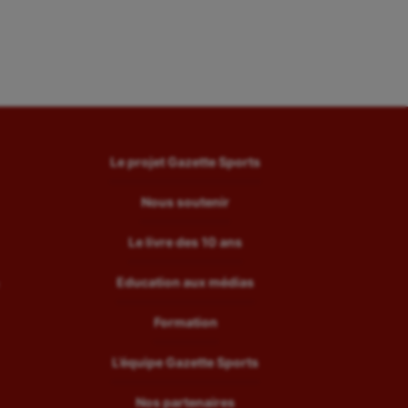
Le projet Gazette Sports
Nous soutenir
Le livre des 10 ans
Education aux médias
Formation
L’équipe Gazette Sports
Nos partenaires