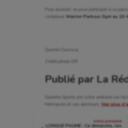
Cyclisme
Jeux
Pour assister, ou pour participer à ce par
complexe
Warrior Parkour Gym au 10 
Quentin Ducrocq
Crédit photo DR
Publié par La Ré
Gazette Sports est votre webzine sur l'ac
Metropole et ses alentours.
Voir plus d’
Navigation
Article précédent
LONGUE PAUME : Ce dimanche, les