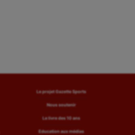
Le projet Gazette Sports
Nous soutenir
Le livre des 10 ans
Education aux médias