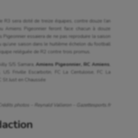
isme
Randonnée / Marche
e R3 sera doté de treize équipes, contre douze l’an
 Olympiques et Paralympiques
Roller-derby
mu Amiens Pigeonnier feront face chacun à douze
s Pigeonnier essaiera de ne pas reproduire la saison
u qu’une saison dans le huitième échelon du football
équipe reléguée de R2 contre trois promus.
Ailly S/S Samara,
Amiens Pigeonnier, RC Amiens
,
, US Friville Escarbotin, FC La Centuloise, FC La
C St Just en Chaussée
rédits photos – Reynald Valleron – Gazettesports.fr
daction