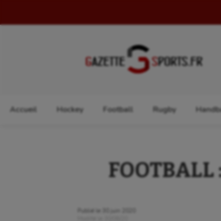
Rechercher :
Accueil
Hockey
Football
Rugby
Handba
FOOTBALL :
Publié le
30 juin 2020
Modifié le
30/06/20