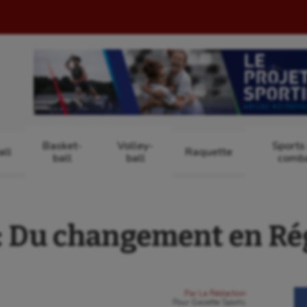
Basket-
Volley-
Sports
ll
Raquette
ball
ball
comb
 Du changement en Régi
Par
La Rédaction
Pour
Gazette Sports