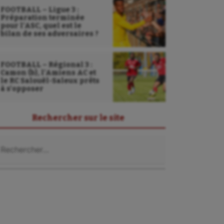
FOOTBALL – Ligue 3 :
Préparation terminée
pour l’ASC, quel est le
bilan de ses adversaires ?
FOOTBALL – Régional 3 :
Camon (b), l’Amiens AC et
le RC Salouël-Saleux prêts
à s’opposer
Rechercher sur le site
chercher :
Sarbacane
Sauvetage sportif