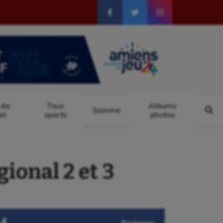
 de
Tous
Albums
Somme
at
sports
photos
onal 2 et 3