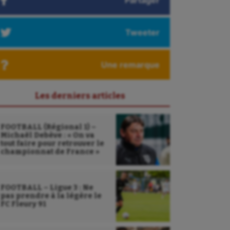
Partager
Tweeter
Une remarque
Les derniers articles
FOOTBALL (Régional 1) –
Michaël Debève : « On va
tout faire pour retrouver le
championnat de France »
FOOTBALL – Ligue 3 : Ne
pas prendre à la légère le
FC Fleury 91