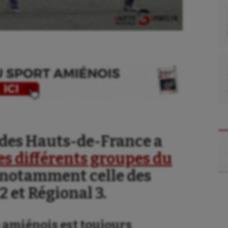
 des Hauts-de-France a
Re
es différents groupes du
t notamment celle des
2 et Régional 3.
se
Kayak-polo
e amiénois est toujours
tation
Korfbal