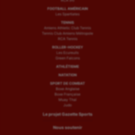
RCA (H)
FOOTBALL AMÉRICAIN
Les Spartiates
TENNIS
Amiens Athletic Club Tennis
Tennis Club Amiens Métropole
RCA Tennis
ROLLER-HOCKEY
Les Ecureuils
Green Falcons
ATHLÉTISME
NATATION
SPORT DE COMBAT
Boxe Anglaise
Boxe Française
Muay Thaï
Judo
Le projet Gazette Sports
Nous soutenir