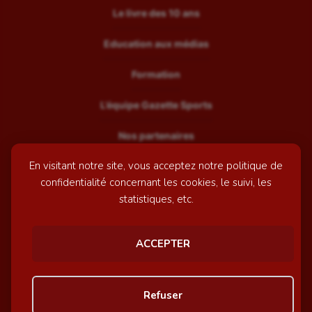
Le livre des 10 ans
Education aux médias
Formation
L’équipe Gazette Sports
Nos partenaires
En visitant notre site, vous acceptez notre politique de
Recrutement
confidentialité concernant les cookies, le suivi, les
Mentions légales
statistiques, etc.
Contactez-nous
ACCEPTER
© GazetteSports - 2026 | Site internet réalisé par
l'agence
Refuser
Awelty