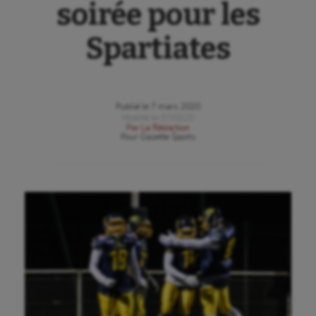
soirée pour les
Spartiates
Publié le
7 mars 2020
Modifié le
07/03/20
Par
La Rédaction
Pour
Gazette Sports