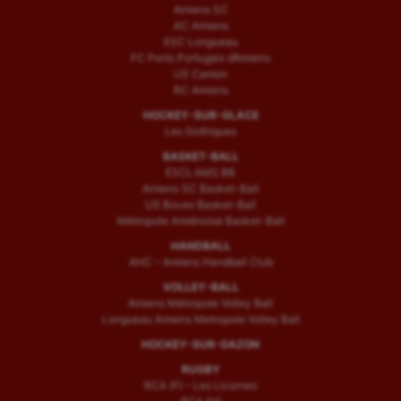
Amiens SC
AC Amiens
ESC Longueau
FC Porto Portugais d’Amiens
US Camon
RC Amiens
HOCKEY-SUR-GLACE
Les Gothiques
BASKET-BALL
ESCLAMS BB
Amiens SC Basket-Ball
US Boves Basket-Ball
Métropole Amiénoise Basket-Ball
HANDBALL
AHC – Amiens Handball Club
VOLLEY-BALL
Amiens Métropole Volley Ball
Longueau Amiens Metropole Volley Ball
HOCKEY-SUR-GAZON
RUGBY
RCA (F) – Les Licornes