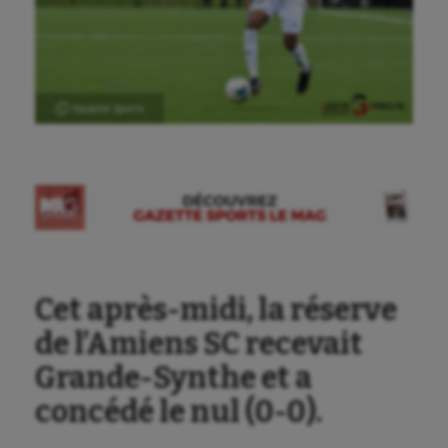
Ⓒ Gazette Sports
Aéronautique
Athlétisme
Auto
Cet après-midi, la réserve
de l’Amiens SC recevait
Aviron
Grande-Synthe et a
Balle à la main
concédé le nul (0-0).
Ballon au poing