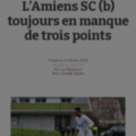
L’Amiens SC (b)
toujours en manque
de trois points
Publié le
23 février 2020
Modifié le
23/02/20
Par
La Rédaction
Pour
Gazette Sports