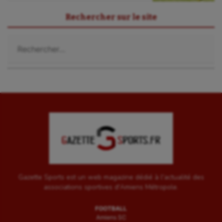
Sport-santé
Rechercher sur le site
Tir
Rechercher :
Tir à l'arc
Triathlon
Ultimate frisbee
UNSS
Voile
Wakeboard
Water-polo
Gazette Sports est un web magazine dédié à l'actualité des
associations sportives d'Amiens Métropole.
FOOTBALL
Amiens SC