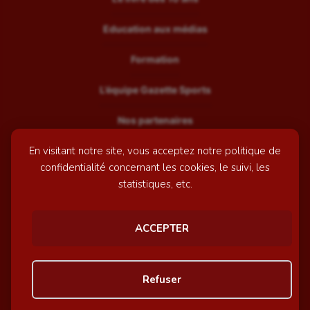
Education aux médias
Formation
L’équipe Gazette Sports
Nos partenaires
En visitant notre site, vous acceptez notre politique de
Recrutement
confidentialité concernant les cookies, le suivi, les
Mentions légales
statistiques, etc.
Contactez-nous
ACCEPTER
© GazetteSports - 2026 | Site internet réalisé par
l'agence
Refuser
Awelty
Personnaliser