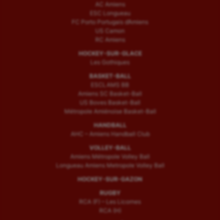
AC Amiens
ESC Longueau
FC Porto Portugais d’Amiens
US Camon
RC Amiens
HOCKEY-SUR-GLACE
Les Gothiques
BASKET-BALL
ESCLAMS BB
Amiens SC Basket-Ball
US Boves Basket-Ball
Métropole Amiénoise Basket-Ball
HANDBALL
AHC – Amiens Handball Club
VOLLEY-BALL
Amiens Métropole Volley Ball
Longueau Amiens Metropole Volley Ball
HOCKEY-SUR-GAZON
RUGBY
RCA (F) – Les Licornes
RCA (H)