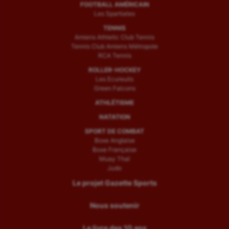
FOOTBALL AMÉRICAIN
Les Spartiates
TENNIS
Amiens Athletic Club Tennis
Tennis Club Amiens Métropole
RCA Tennis
ROLLER-HOCKEY
Les Ecureuils
Green Falcons
ATHLÉTISME
NATATION
SPORT DE COMBAT
Boxe Anglaise
Boxe Française
Muay Thaï
Judo
Le projet Gazette Sports
Nous soutenir
Le livre des 10 ans