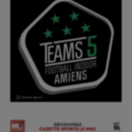
Ⓒ Gazette Sports