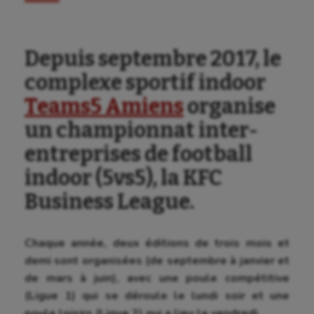
Depuis septembre 2017, le
complexe sportif indoor
Teams5 Amiens
organise
un championnat inter-
entreprises de football
indoor (5vs5), la KFC
Business League.
Aéronautique
Chaque année, deux éditions de trois mois et
demi sont organisées (de septembre à janvier et
Athlétisme
de mars à juin), avec une poule compétitive
(Ligue 1) qui se déroule le lundi soir et une
Auto
poule loisirs (Ligue 2) qui a lieu le vendredi.