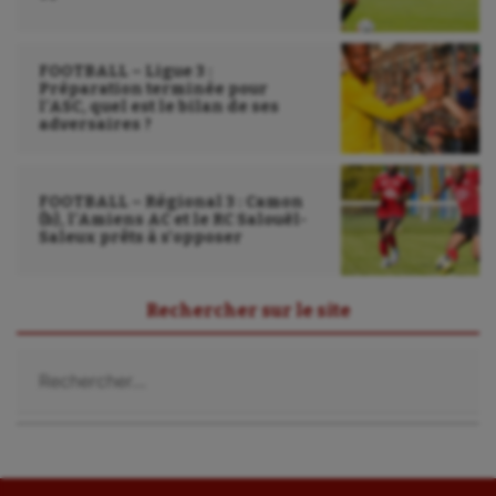
Water-polo
FOOTBALL – Ligue 3 :
Préparation terminée pour
l’ASC, quel est le bilan de ses
adversaires ?
FOOTBALL – Régional 3 : Camon
(b), l’Amiens AC et le RC Salouël-
Saleux prêts à s’opposer
Rechercher sur le site
Rechercher :