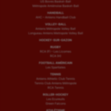
US Boves Basket-Ball
Métropole Amiénoise Basket-Ball
HANDBALL
AHC – Amiens Handball Club
VOLLEY-BALL
Amiens Métropole Volley Ball
Longueau Amiens Metropole Volley Ball
HOCKEY-SUR-GAZON
RUGBY
RCA (F) – Les Licornes
RCA (H)
FOOTBALL AMÉRICAIN
Les Spartiates
TENNIS
Amiens Athletic Club Tennis
Tennis Club Amiens Métropole
RCA Tennis
ROLLER-HOCKEY
Les Ecureuils
Green Falcons
ATHLÉTISME