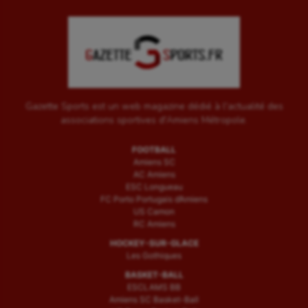
Gazette Sports est un web magazine dédié à l'actualité des
associations sportives d'Amiens Métropole.
FOOTBALL
Amiens SC
AC Amiens
ESC Longueau
FC Porto Portugais d’Amiens
US Camon
RC Amiens
HOCKEY-SUR-GLACE
Les Gothiques
BASKET-BALL
ESCLAMS BB
Amiens SC Basket-Ball