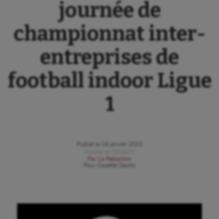
journée de
championnat inter-
entreprises de
football indoor Ligue
1
Publié le
16 janvier 2020
Modifié le
09/04/20
Par
La Rédaction
Pour
Gazette Sports