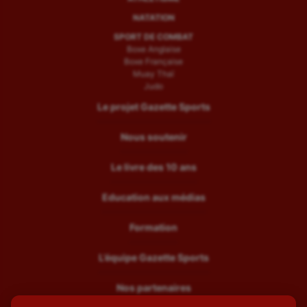
NATATION
SPORT DE COMBAT
Boxe Anglaise
Boxe Française
Muay Thaï
Judo
Le projet Gazette Sports
Nous soutenir
Le livre des 10 ans
Education aux médias
Formation
L’équipe Gazette Sports
Nos partenaires