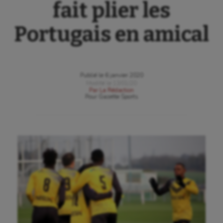
fait plier les
Portugais en amical
Publié le
6 janvier 2020
Modifié le
13/01/20
Par
La Rédaction
Pour
Gazette Sports