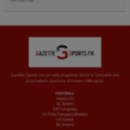
Wakeboard
Water-polo
Gazette Sports est un web magazine dédié à l'actualité des
associations sportives d'Amiens Métropole.
FOOTBALL
Amiens SC
AC Amiens
ESC Longueau
FC Porto Portugais d’Amiens
US Camon
RC Amiens