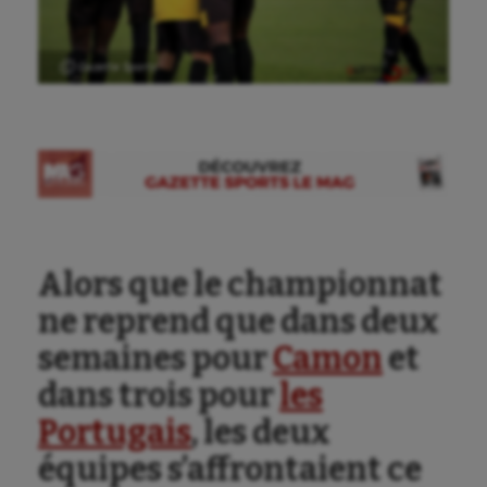
Ⓒ Gazette Sports
Alors que le championnat
ne reprend que dans deux
semaines pour
Camon
et
dans trois pour
les
Portugais
, les deux
Aéronautique
équipes s’affrontaient ce
Athlétisme