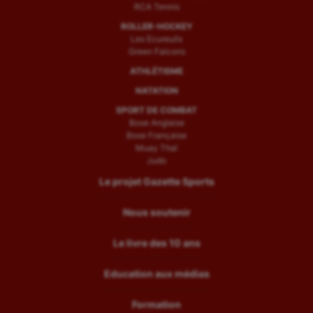
RCA Tennis
ROLLER-HOCKEY
Les Ecureuils
Green Falcons
ATHLÉTISME
NATATION
SPORT DE COMBAT
Boxe Anglaise
Boxe Française
Muay Thaï
Judo
Le projet Gazette Sports
Nous soutenir
Le livre des 10 ans
Education aux médias
Formation