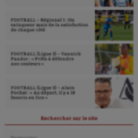
Sport adapté
FOOTBALL – Régional 1 : Un
Sport handicap
vainqueur mais de la satisfaction
de chaque côté
Sport santé
Sport-entreprise
FOOTBALL (Ligue 3) – Yannick
Pandor : « Prêts à défendre
Sport-santé
nos couleurs »
Tir
Tir à l'arc
FOOTBALL (Ligue 3) – Alain
Pochat : « Au départ, il y a 18
Triathlon
favoris en lice »
Ultimate frisbee
Rechercher sur le site
UNSS
Rechercher :
Voile