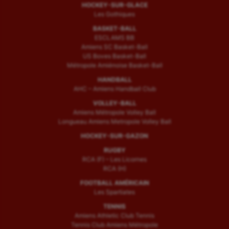
HOCKEY-SUR-GLACE
Les Gothiques
BASKET-BALL
ESCLAMS BB
Amiens SC Basket-Ball
US Boves Basket-Ball
Métropole Amiénoise Basket-Ball
HANDBALL
AHC – Amiens Handball Club
VOLLEY-BALL
Amiens Métropole Volley Ball
Longueau Amiens Metropole Volley Ball
HOCKEY-SUR-GAZON
RUGBY
RCA (F) – Les Licornes
RCA (H)
FOOTBALL AMÉRICAIN
Les Spartiates
TENNIS
Amiens Athletic Club Tennis
Tennis Club Amiens Métropole