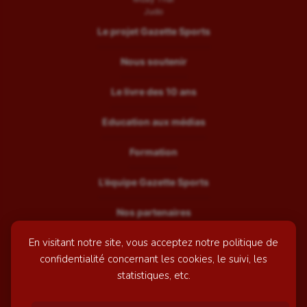
Judo
Le projet Gazette Sports
Nous soutenir
Le livre des 10 ans
Education aux médias
Formation
L’équipe Gazette Sports
Nos partenaires
En visitant notre site, vous acceptez notre politique de
Recrutement
confidentialité concernant les cookies, le suivi, les
Mentions légales
statistiques, etc.
Contactez-nous