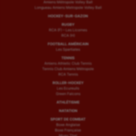
Amiens Métropole Volley Ball
Longueau Amiens Metropole Volley Ball
HOCKEY-SUR-GAZON
RUGBY
RCA (F) – Les Licornes
RCA (H)
FOOTBALL AMÉRICAIN
Les Spartiates
TENNIS
Amiens Athletic Club Tennis
Tennis Club Amiens Métropole
RCA Tennis
ROLLER-HOCKEY
Les Ecureuils
Green Falcons
ATHLÉTISME
NATATION
SPORT DE COMBAT
Boxe Anglaise
Boxe Française
Muay Thaï