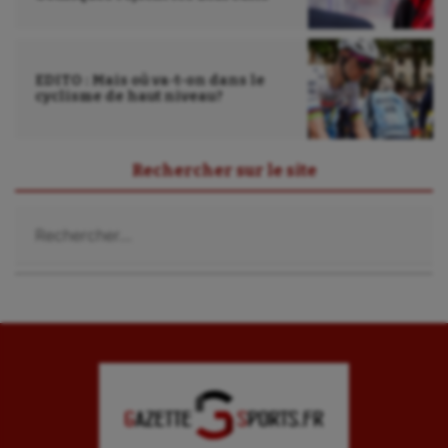
Roller-derby
Sarbacane
EDITO : Mais où va-t-on dans le
cyclisme de haut niveau?
Sauvetage sportif
Sport adapté
Rechercher sur le site
Sport handicap
Rechercher :
Sport santé
Sport-entreprise
Sport-santé
Tir
Tir à l'arc
Triathlon