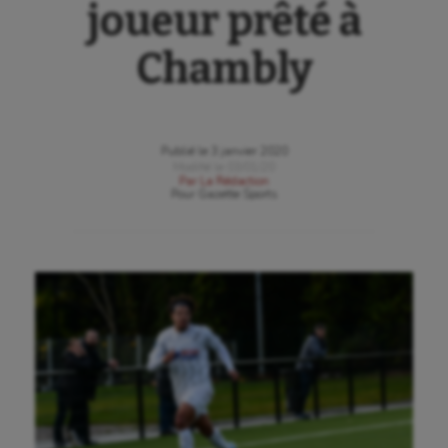
joueur prêté à
Chambly
Publié le
3 janvier 2020
Modifié le
03/01/20
Par
La Rédaction
Pour
Gazette Sports