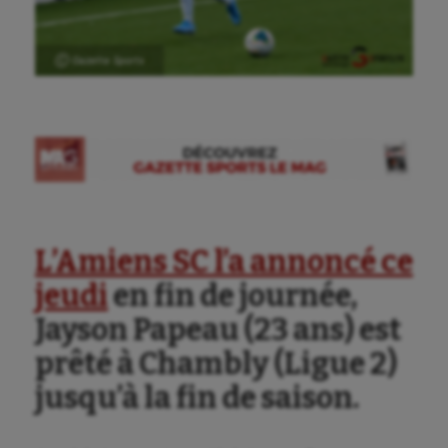
Aéronautique
Ⓒ Gazette Sports
Athlétisme
Auto
Aviron
Balle à la main
L’Amiens SC l’a annoncé ce
Ballon au poing
jeudi
en fin de journée,
Baseball
Jayson Papeau (23 ans) est
Billard
prêté à Chambly (Ligue 2)
Boules lyonnaises
jusqu’à la fin de saison.
Canoë-kayak