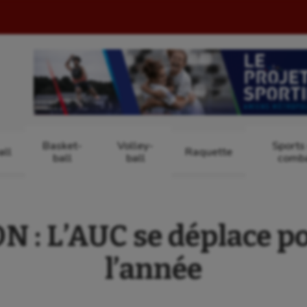
Basket-
Volley-
Sports
ll
Raquette
ball
ball
comb
: L’AUC se déplace po
l’année