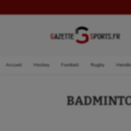
Rechercher :
Accueil
Hockey
Football
Rugby
Handba
BADMINTON 