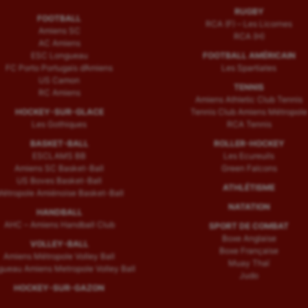
RUGBY
FOOTBALL
RCA (F) – Les Licornes
Amiens SC
RCA (H)
AC Amiens
ESC Longueau
FOOTBALL AMÉRICAIN
FC Porto Portugais d’Amiens
Les Spartiates
US Camon
TENNIS
RC Amiens
Amiens Athletic Club Tennis
HOCKEY-SUR-GLACE
Tennis Club Amiens Métropole
Les Gothiques
RCA Tennis
BASKET-BALL
ROLLER-HOCKEY
ESCLAMS BB
Les Ecureuils
Amiens SC Basket-Ball
Green Falcons
US Boves Basket-Ball
ATHLÉTISME
étropole Amiénoise Basket-Ball
NATATION
HANDBALL
AHC – Amiens Handball Club
SPORT DE COMBAT
Boxe Anglaise
VOLLEY-BALL
Boxe Française
Amiens Métropole Volley Ball
Muay Thaï
ueau Amiens Metropole Volley Ball
Judo
HOCKEY-SUR-GAZON