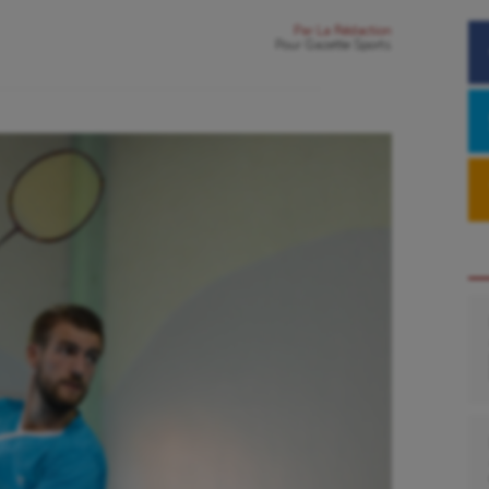
Par
La Rédaction
Pour
Gazette Sports