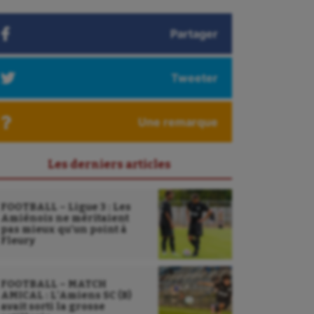
Partager
Tweeter
Une remarque
Les derniers articles
FOOTBALL – Ligue 3 : Les
Amiénois ne méritaient
pas mieux qu’un point à
Fleury
FOOTBALL – MATCH
AMICAL : L’Amiens SC (B)
avait sorti la grosse