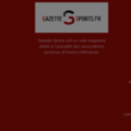
Gazette Sports est un web magazine
dédié à l'actualité des associations
sportives d'Amiens Métropole.
M
Long