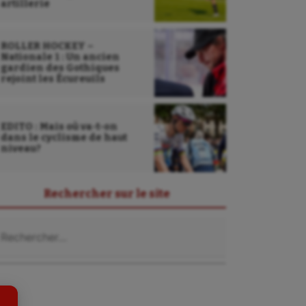
artillerie
ROLLER HOCKEY –
Nationale 1 : Un ancien
gardien des Gothiques
rejoint les Écureuils
EDITO : Mais où va-t-on
dans le cyclisme de haut
niveau?
Sarbacane
Rechercher sur le site
Sauvetage sportif
chercher :
Sport adapté
Sport handicap
Sport santé