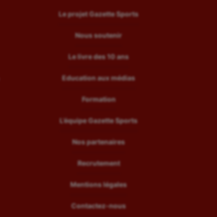
Le projet Gazette Sports
Nous soutenir
Le livre des 10 ans
Education aux médias
Formation
L’équipe Gazette Sports
Nos partenaires
Recrutement
Mentions légales
Contactez-nous