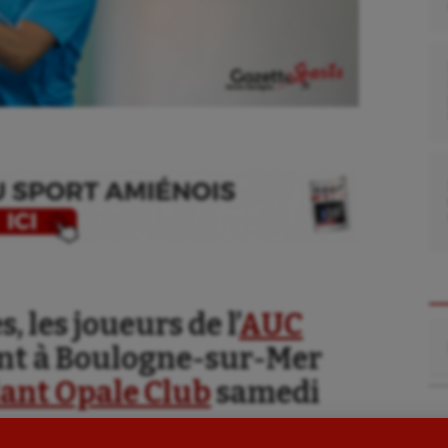
se
Kayak-polo
tation
Korfbal
, les joueurs de l’
AUC
Re
lade
Longue paume
nt à Boulogne-sur-Mer
ant Opale Club
samedi
ime
Moto
ess
Natation