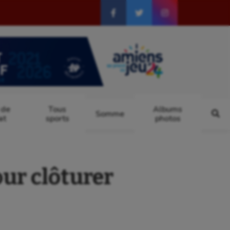
 de
Tous
Albums
Somme
at
sports
photos
ur clôturer