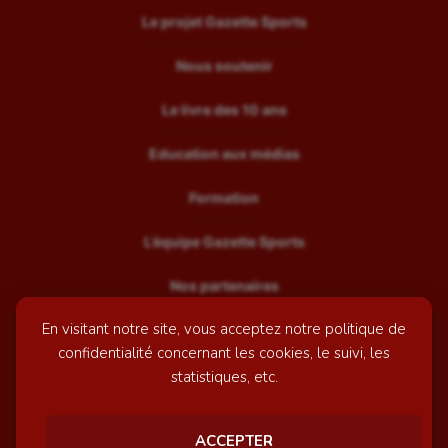
Le projet Gazette Sports
Nous soutenir
Le livre des 10 ans
Education aux médias
Formation
L’équipe Gazette Sports
Nos partenaires
En visitant notre site, vous acceptez notre politique de
Recrutement
confidentialité concernant les cookies, le suivi, les
Mentions légales
statistiques, etc.
Contactez-nous
ACCEPTER