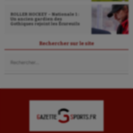
ROLLER HOCKEY – Nationale 1 :
Un ancien gardien des
Gothiques rejoint les Écureuils
Rechercher sur le site
Rechercher :