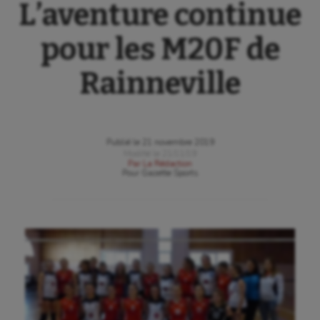
L’aventure continue
pour les M20F de
Rainneville
Publié le
21 novembre 2019
Modifié le
21/11/19
Par
La Rédaction
Pour
Gazette Sports