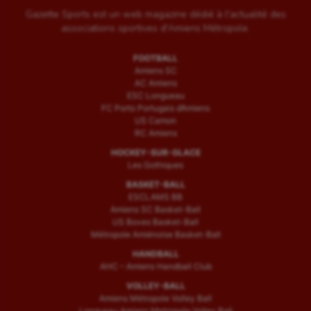
Gazette Sports est un web magazine dédié à l'actualité des
associations sportives d'Amiens Métropole.
FOOTBALL
Amiens SC
AC Amiens
ESC Longueau
FC Porto Portugais d’Amiens
US Camon
RC Amiens
HOCKEY-SUR-GLACE
Les Gothiques
BASKET-BALL
ESCLAMS BB
Amiens SC Basket-Ball
US Boves Basket-Ball
Métropole Amiénoise Basket-Ball
HANDBALL
AHC – Amiens Handball Club
VOLLEY-BALL
Amiens Métropole Volley Ball
Longueau Amiens Metropole Volley Ball