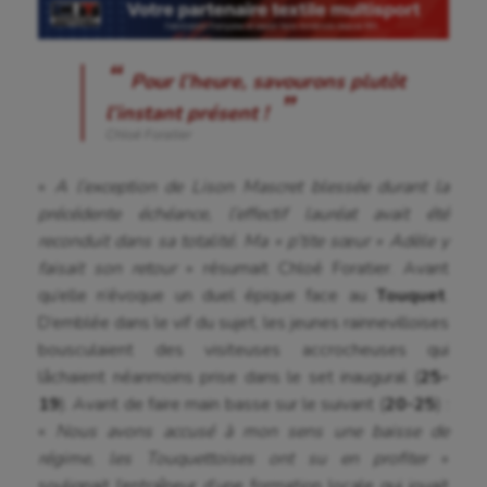
Aéronautique
Pour l’heure, savourons plutôt
Athlétisme
l’instant présent !
Chloé Foratier
Auto
«
A l’exception de Lison Mascret blessée durant la
Aviron
précédente échéance, l’effectif lauréat avait été
Balle à la main
reconduit dans sa totalité. Ma « p’tite sœur » Adèle y
faisait son retour
» résumait Chloé Foratier. Avant
Ballon au poing
qu’elle n’évoque un duel épique face au
Touquet
.
Baseball
D’emblée dans le vif du sujet, les jeunes rainnevilloises
bousculaient des visiteuses accrocheuses qui
Billard
lâchaient néanmoins prise dans le set inaugural (
25-
19
). Avant de faire main basse sur le suivant (
20-25
) :
Boules lyonnaises
«
Nous avons accusé à mon sens une baisse de
Canoë-kayak
régime, les Touquettoises ont su en profiter
»
soulignait l’entraîneur d’une formation locale qui jouait