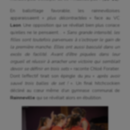
Futsal
En ballottage favorable, les rainnevilloises
apparaissaient «
plus décontractées
» face au VC
Golf
Laon
. Une opposition qui se révélait bien plus coriace
qu’elles ne le pensaient… «
Sans grande intensité, les
Gymnastique
filles sont toutefois parvenues à s’octroyer le gain de
Gymnastique rythmique
la première manche. Elles ont aussi basculé dans un
excès de facilité. Avant d’être piquées dans leur
Haltérophilie
orgueil et réussir à arracher une victoire qui semblait
Handisport
devoir se définir en trois sets
» raconte Chloé Foratier.
Dont l’effectif tirait son épingle du jeu «
après avoir
Hippisme
sauvé trois balles de set !
». Un final hitchcockien
décliné au cœur même d’un gymnase communal de
Jeux Olympiques et Paralympiques
Rainneville
qui se révélait alors en ébullition.
Kayak-polo
Korfbal
Longue paume