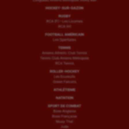
HOCKEY-SUR-GAZON
RUGBY
RCA (F) – Les Licornes
RCA (H)
FOOTBALL AMÉRICAIN
Les Spartiates
TENNIS
Amiens Athletic Club Tennis
Tennis Club Amiens Métropole
RCA Tennis
ROLLER-HOCKEY
Les Ecureuils
Green Falcons
ATHLÉTISME
NATATION
SPORT DE COMBAT
Boxe Anglaise
Boxe Française
Muay Thaï
Judo