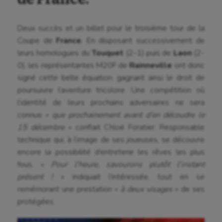
Deux succès et un billet pour le troisième tour de la
Coupe de
France
. En disposant successivement de
leurs homologues du
Touquet
(2-1) puis de
Laon
(2-
0), les représentantes M20F de
Rainneville
ont donc
signé cette belle équation, gagnant ainsi le droit de
poursuivre l’aventure tricolore. Une compétition où
l’identité de leurs prochains adversaires ne sera
connue «
que prochainement avant d’en découdre le
15 décembre
» confiait Chloé Foratier. Responsable
technique qui, à l’image de ses joueuses, se découvre
encore la possibilité d’entretenir les rêves les plus
fous. «
Pour l’heure, savourons plutôt l’instant
présent !
» indiquait l’intéressée, tout en se
remémorant une prestation «
à deux visages
» de ses
protégées.