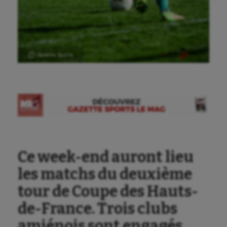
Ⓒ Gazette Sports
Ce week-end auront lieu
les matchs du deuxième
Aéronautique
tour de Coupe des Hauts-
Athlétisme
de-France. Trois clubs
Auto
amiénois sont engagés.