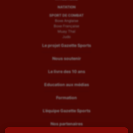
NATATION
SPORT DE COMBAT
Boxe Anglaise
Boxe Française
Muay Thaï
Judo
Le projet Gazette Sports
Nous soutenir
Le livre des 10 ans
Education aux médias
Formation
L’équipe Gazette Sports
Nos partenaires