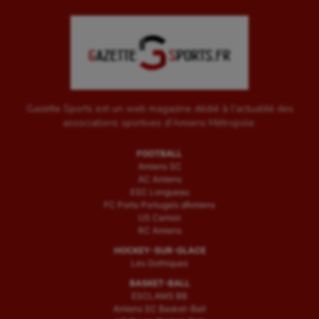
Water-polo
Gazette Sports est un web magazine dédié à l'actualité des
associations sportives d'Amiens Métropole.
FOOTBALL
Amiens SC
AC Amiens
ESC Longueau
FC Porto Portugais d’Amiens
US Camon
RC Amiens
HOCKEY-SUR-GLACE
Les Gothiques
BASKET-BALL
ESCLAMS BB
Amiens SC Basket-Ball