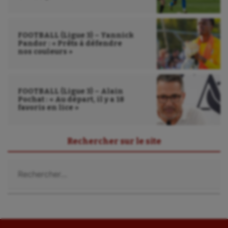
Sport handicap
Sport santé
FOOTBALL (Ligue 3) – Yannick
Pandor : « Prêts à défendre
Sport-entreprise
nos couleurs »
Sport-santé
FOOTBALL (Ligue 3) – Alain
Tir
Pochat : « Au départ, il y a 18
favoris en lice »
Tir à l'arc
Triathlon
Rechercher sur le site
Ultimate frisbee
Rechercher :
UNSS
Voile
Wakeboard