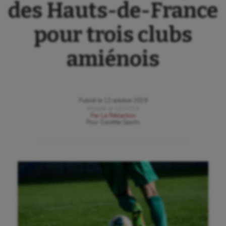
des Hauts-de-France
pour trois clubs
amiénois
Publié le
12 octobre 2019
Modifié le
12/10/19
Par
La Rédaction
Pour
Gazette Sports