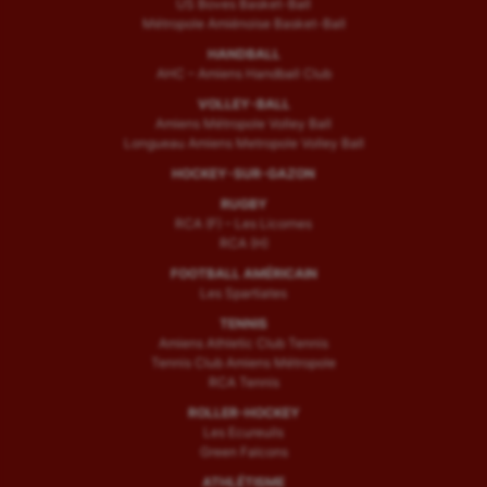
US Boves Basket-Ball
Métropole Amiénoise Basket-Ball
HANDBALL
AHC – Amiens Handball Club
VOLLEY-BALL
Amiens Métropole Volley Ball
Longueau Amiens Metropole Volley Ball
HOCKEY-SUR-GAZON
RUGBY
RCA (F) – Les Licornes
RCA (H)
FOOTBALL AMÉRICAIN
Les Spartiates
TENNIS
Amiens Athletic Club Tennis
Tennis Club Amiens Métropole
RCA Tennis
ROLLER-HOCKEY
Les Ecureuils
Green Falcons
ATHLÉTISME