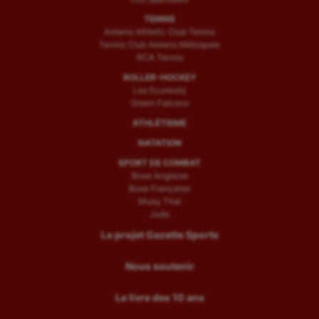
TENNIS
Amiens Athletic Club Tennis
Tennis Club Amiens Métropole
RCA Tennis
ROLLER-HOCKEY
Les Ecureuils
Green Falcons
ATHLÉTISME
NATATION
SPORT DE COMBAT
Boxe Anglaise
Boxe Française
Muay Thaï
Judo
Le projet Gazette Sports
Nous soutenir
Le livre des 10 ans