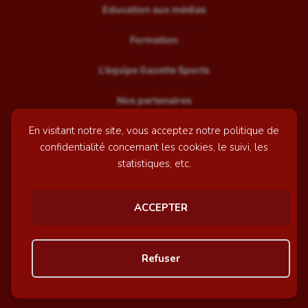
Education aux médias
Formation
L’équipe Gazette Sports
Nos partenaires
En visitant notre site, vous acceptez notre politique de
Recrutement
confidentialité concernant les cookies, le suivi, les
Mentions légales
statistiques, etc.
Contactez-nous
ACCEPTER
© GazetteSports - 2026 | Site internet réalisé par
l'agence
Refuser
Awelty
Personnaliser