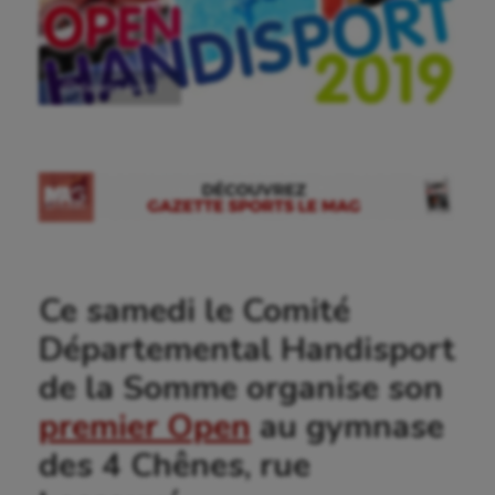
Ⓒ Gazette Sports
Ce samedi le Comité
Départemental Handisport
de la Somme organise son
premier Open
au gymnase
des 4 Chênes, rue
Aéronautique