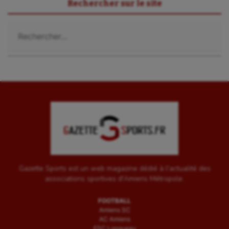
Rechercher sur le site
Voile
Rechercher :
Wakeboard
Water-polo
Gazette Sports est un web magazine dédié à l'actualité des
associations sportives d'Amiens Métropole.
FOOTBALL
Amiens SC
AC Amiens
ESC Longueau