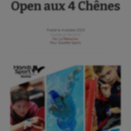
Open aux 4 Chênes
Publié le
4 octobre 2019
Modifié le
04/10/19
Par
La Rédaction
Pour
Gazette Sports