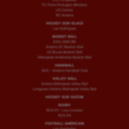
FC Porto Portugais d’Amiens
US Camon
RC Amiens
HOCKEY-SUR-GLACE
Les Gothiques
BASKET-BALL
ESCLAMS BB
Amiens SC Basket-Ball
US Boves Basket-Ball
Métropole Amiénoise Basket-Ball
HANDBALL
AHC – Amiens Handball Club
VOLLEY-BALL
Amiens Métropole Volley Ball
Longueau Amiens Metropole Volley Ball
HOCKEY-SUR-GAZON
RUGBY
RCA (F) – Les Licornes
RCA (H)
FOOTBALL AMÉRICAIN
Les Spartiates