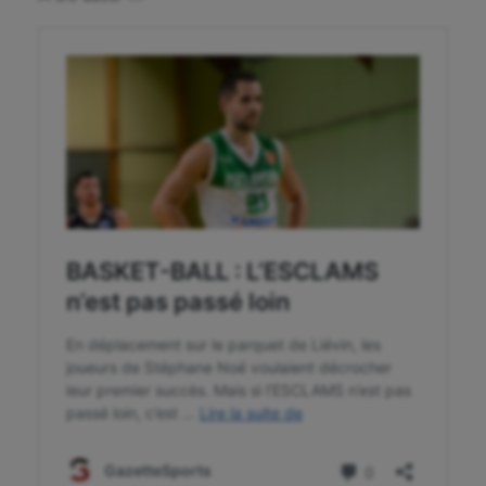
Futsal
Golf
Gymnastique
Gymnastique rythmique
Haltérophilie
Handisport
Hippisme
Jeux Olympiques et Paralympiques
Kayak-polo
Korfbal
Longue paume
Moto