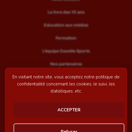
Le livre des 10 ans
Education aux médias
Formation
L’équipe Gazette Sports
Nos partenaires
En visitant notre site, vous acceptez notre politique de
Recrutement
confidentialité concernant les cookies, le suivi, les
Mentions légales
statistiques, etc.
Contactez-nous
ACCEPTER
© GazetteSports - 2026 | Site internet réalisé par
l'agence
Refuser