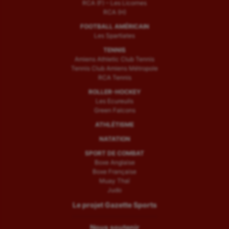
RCA (F) – Les Licornes
RCA (H)
FOOTBALL AMÉRICAIN
Les Spartiates
TENNIS
Amiens Athletic Club Tennis
Tennis Club Amiens Métropole
RCA Tennis
ROLLER-HOCKEY
Les Ecureuils
Green Falcons
ATHLÉTISME
NATATION
SPORT DE COMBAT
Boxe Anglaise
Boxe Française
Muay Thaï
Judo
Le projet Gazette Sports
Nous soutenir