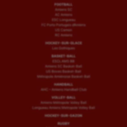
FOOTBALL
Amiens SC
AC Amiens
ESC Longueau
FC Porto Portugais d’Amiens
US Camon
RC Amiens
HOCKEY-SUR-GLACE
Les Gothiques
BASKET-BALL
ESCLAMS BB
Amiens SC Basket-Ball
US Boves Basket-Ball
Métropole Amiénoise Basket-Ball
HANDBALL
AHC – Amiens Handball Club
VOLLEY-BALL
Amiens Métropole Volley Ball
Longueau Amiens Metropole Volley Ball
HOCKEY-SUR-GAZON
RUGBY