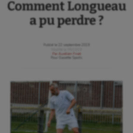
Comment Longueau
a pu perdre ?
Publié le
22 septembre 2019
Modifié le
05/10/19
Par
Aurélien Finet
Pour
Gazette Sports