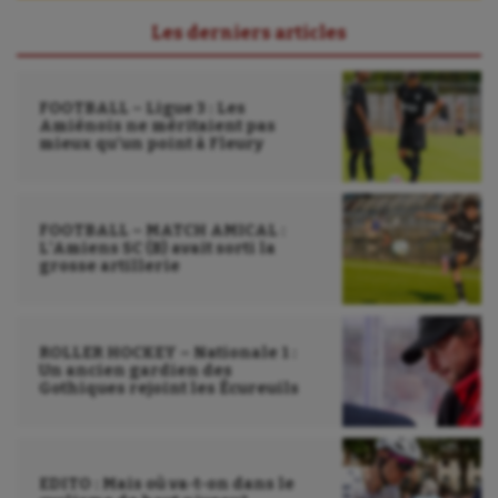
Sarbacane
Les derniers articles
Sauvetage sportif
FOOTBALL – Ligue 3 : Les
Sport adapté
Amiénois ne méritaient pas
mieux qu’un point à Fleury
Sport handicap
Sport santé
FOOTBALL – MATCH AMICAL :
L’Amiens SC (B) avait sorti la
Sport-entreprise
grosse artillerie
Sport-santé
Tir
ROLLER HOCKEY – Nationale 1 :
Un ancien gardien des
Tir à l'arc
Gothiques rejoint les Écureuils
Triathlon
Ultimate frisbee
EDITO : Mais où va-t-on dans le