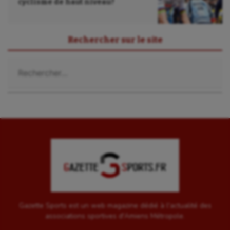
cyclisme de haut niveau?
UNSS
Voile
Rechercher sur le site
Wakeboard
Rechercher :
Water-polo
Gazette Sports est un web magazine dédié à l'actualité des
associations sportives d'Amiens Métropole.