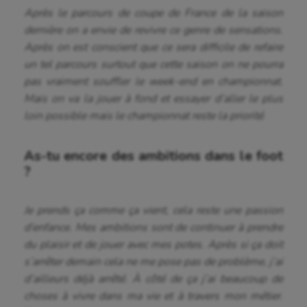
Après le parcours de coupe de France de la saison
dernière on a envie de revivre ce genre de sensations.
Après on est conscient que ce sera difficile de refaire
un tel parcours surtout que cette saison on ne pourra
pas vraiment souffler le week-end en championnat.
Mais on va la jouer à fond et essayer d’aller le plus
loin possible mais le championnat reste la priorité
.
As-tu encore des ambitions dans le foot
?
Je prends ça comme ça vient, cela reste une passion
d’enfance. Mes ambitions sont de continuer à prendre
du plaisir et de jouer avec mes potes. Après si ça doit
s’arrêter demain cela ne me pose pas de problème, j’ai
d’ailleurs déjà arrêté. À côté de ça j’ai beaucoup de
choses à vivre dans ma vie et à travers mon métier.