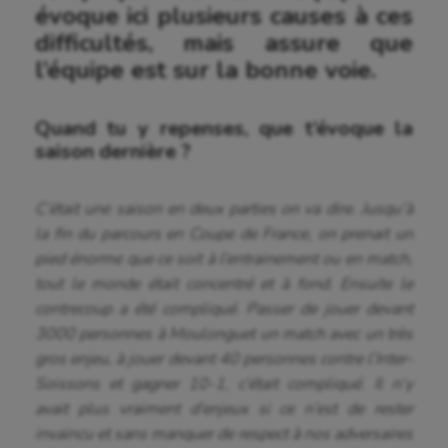
évoque ici plusieurs causes à ces
difficultés, mais assure que
l’équipe est sur la bonne voie.
Quand tu y repenses, que t’évoque la
saison dernière ?
C’était une saison en deux parties on va dire. Jusqu’à
la fin du parcours en Coupe de France, on prenait un
pied énorme que ce soit à l’entrainement ou en match,
tout le monde était concentré et à fond. Ensuite le
contrecoup a été compliqué. Passer de jouer devant
3000 personnes à Moulonguet un match avec un très
gros enjeu, à jouer devant 40 personnes contre l’Inter-
Soissons et gagner 10-1, c’était compliqué. Il n’y
avait plus vraiment d’enjeux si ce n’est de rester
invaincu et sans manquer de respect à nos adversaires