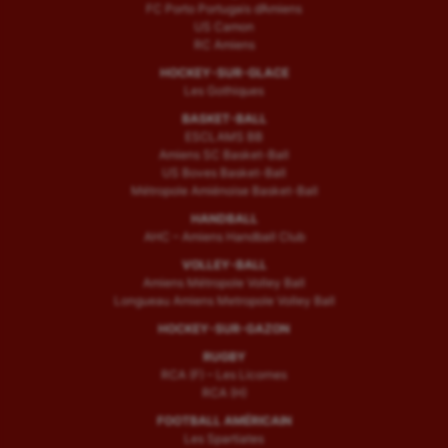
FC Porto Portugais d’Amiens
US Camon
RC Amiens
HOCKEY-SUR-GLACE
Les Gothiques
BASKET-BALL
ESCLAMS BB
Amiens SC Basket-Ball
US Boves Basket-Ball
Métropole Amiénoise Basket-Ball
HANDBALL
AHC – Amiens Handball Club
VOLLEY-BALL
Amiens Métropole Volley Ball
Longueau Amiens Metropole Volley Ball
HOCKEY-SUR-GAZON
RUGBY
RCA (F) – Les Licornes
RCA (H)
FOOTBALL AMÉRICAIN
Les Spartiates