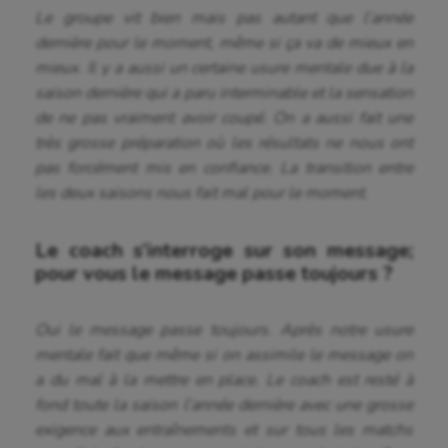
Le groupe vit bien mais pas autant que l’année
dernière pour le moment, même si ça va de mieux en
mieux. Il y a aussi un certaine usure mentale due à la
saison dernière qui a paru interminable et la sensation
de ne pas vraiment avoir coupé. On a aussi fait une
très grosse préparation où les résultats ne nous ont
pas forcément mis en confiance. La transition entre
les deux saisons nous fait mal pour le moment.
Le coach s’interroge sur son message;
pour vous le message passe toujours ?
Oui le message passe toujours. Après notre usure
mentale fait que même si on assimile le message on
a du mal à la mettre en place. Le coach est resté à
fond toute la saison l’année dernière avec une grosse
exigence aux entraînements et sur tous les matchs