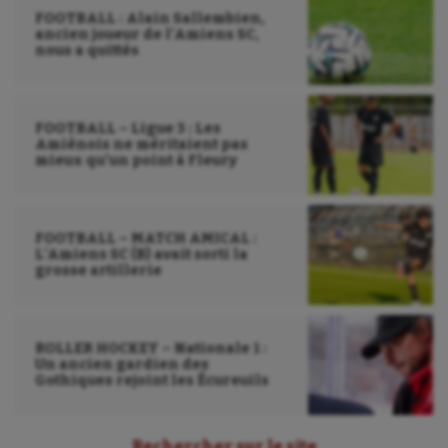
FOOTBALL : Alain Sallembien,
ancien joueur de l’Amiens SC,
nous a quittés
FOOTBALL – Ligue 3 : Les
Amiénois ne méritaient pas
mieux qu’un point à Fleury
FOOTBALL – MATCH AMICAL :
L’Amiens SC (B) avait sorti la
grosse artillerie
ROLLER HOCKEY – Nationale 1 :
Un ancien gardien des
Gothiques rejoint les Écureuils
Rechercher sur le site