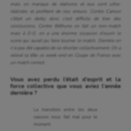
mais on manque de réalisme et eux sont ultra-
réalistes et profitent de nos erreurs. Contre Camon
c’était un derby donc c’est difficile de tirer des
conclusions. Contre Béthune on fait un non-match
mais à 0-0, on a une énorme occasion d’ouvrir le
score qui aurait pu faire tourner le match. Derrière on
n’a pas été capable de se révolter collectivement. On a
relevé la tête ce week-end en Coupe de France avec
un match correct.
Vous avez perdu l’était d’esprit et la
force collective que vous aviez l’année
dernière ?
La transition entre les deux
saisons nous fait mal pour le
moment