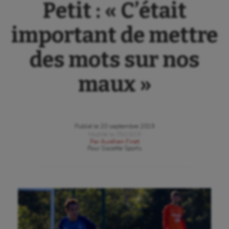
Petit : « C’était
important de mettre
des mots sur nos
maux »
Publié le
20 septembre 2019
Modifié le
05/10/19
Par
Aurélien Finet
Pour
Gazette Sports