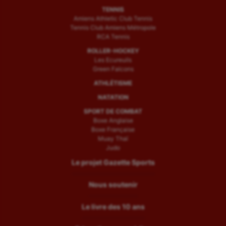
TENNIS
Amiens Athletic Club Tennis
Tennis Club Amiens Métropole
RCA Tennis
ROLLER-HOCKEY
Les Ecureuils
Green Falcons
ATHLÉTISME
NATATION
SPORT DE COMBAT
Boxe Anglaise
Boxe Française
Muay Thaï
Judo
Le projet Gazette Sports
Nous soutenir
Le livre des 10 ans