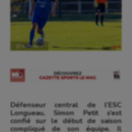
Ⓒ Gazette Sports
Défenseur central de l’ESC
Longueau, Simon Petit s’est
confié sur le début de saison
compliqué de son équipe. Il