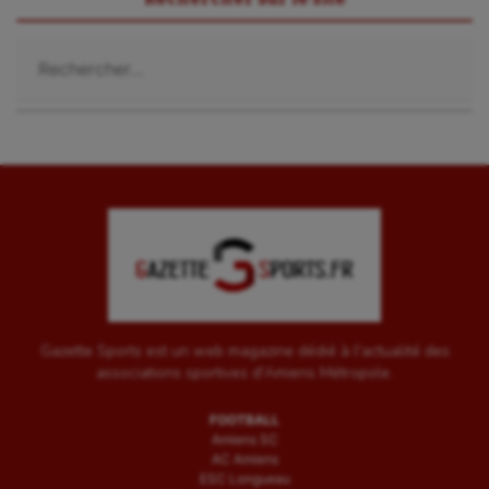
Rechercher :
Gazette Sports est un web magazine dédié à l'actualité des
associations sportives d'Amiens Métropole.
FOOTBALL
Amiens SC
AC Amiens
ESC Longueau