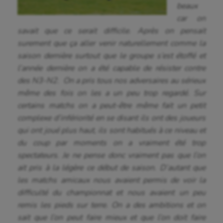
beaux
Escrime
car on
savait que ce serait difficile. Après on pensait
Fitness
surement que ça aller venir naturellement comme la
Flag football
saison dernière surtout que le groupe s’est étoffé et
l’année dernière on a été capable de résister contre
Football américain
des N3-N2. On a pris tous nos adversaires au sérieux
même des fois on les a un peu trop regardé. Sur
Futsal
certains matchs on a peut-être même fait un petit
Golf
complexe d’infériorité en se disant ils ont des joueurs
qui ont joué plus haut, ils sont habitués à ce niveau et
Gymnastique
du coup par moments on a vraiment été trop
Gymnastique rythmique
spectateurs. Je ne pense donc vraiment pas que l’on
ait pris à la légère ce début de saison. D’autant que
Haltérophilie
les matchs amicaux nous avaient permis de voir la
difficulté du championnat et nous avaient un peu
Handisport
remis les pieds sur terre. On a des ambitions et on
Hippisme
sait que l’on peut faire mieux et que l’on doit faire