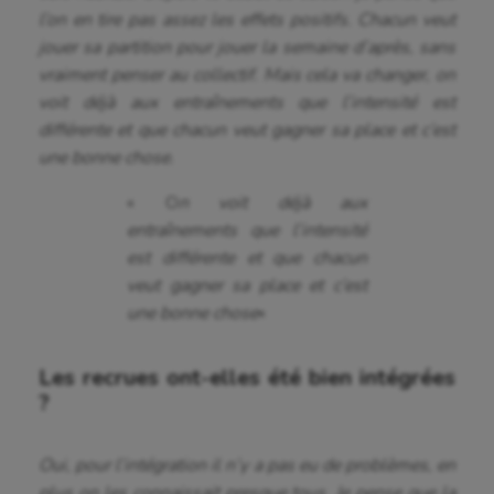
l’on en tire pas assez les effets positifs. Chacun veut
jouer sa partition pour jouer la semaine d’après, sans
vraiment penser au collectif. Mais cela va changer, on
voit déjà aux entraînements que l’intensité est
différente et que chacun veut gagner sa place et c’est
une bonne chose.
« O
n voit déjà aux
entraînements que l’intensité
est différente et que chacun
veut gagner sa place et c’est
une bonne chose
«
Les recrues ont-elles été bien intégrées
?
Oui, pour l’intégration il n’y a pas eu de problèmes, en
plus on les connaissait presque tous. Je pense que la