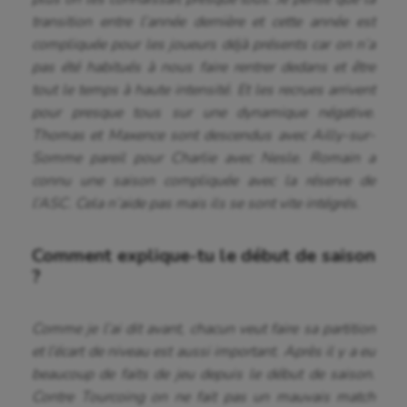
transition entre l’année dernière et cette année est
compliquée pour les joueurs déjà présents car on n’a
pas été habitués à nous faire rentrer dedans et être
tout le temps à haute intensité. Et les recrues arrivent
pour presque tous sur une dynamique négative.
Thomas et Maxence sont descendus avec Ailly-sur-
Somme pareil pour Charlie avec Nesle. Romain a
connu une saison compliquée avec la réserve de
l’ASC. Cela n’aide pas mais ils se sont vite intégrés.
Comment explique-tu le début de saison
?
Comme je l’ai dit avant, chacun veut faire sa partition
et l’écart de niveau est aussi important. Après il y a eu
beaucoup de faits de jeu depuis le début de saison.
Contre Tourcoing on ne fait pas un mauvais match