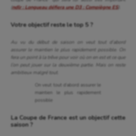
(
ndlr : Longueau défiera une D3 : Compiègne ES
).
Votre objectif reste le top 5 ?
Au vu du début de saison on veut tout d’abord
assurer le maintien le plus rapidement possible. On
fera un point à la trêve pour voir où on en est et ce que
l’on peut jouer sur la deuxième partie. Mais on reste
ambitieux malgré tout.
On veut tout d’abord assurer le
maintien le plus rapidement
possible
La Coupe de France est un objectif cette
saison ?