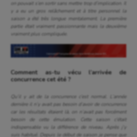
on pouvait s’en sortir sans mettre trop d’implication. Il
y a eu un gros relâchement et à titre personnel la
saison a été très longue mentalement. La première
partie était vraiment passionnante mais la deuxième
vraiment plus compliquée.
Comment as-tu vécu l’arrivée de
concurrence cet été ?
Qu’il y ait de la concurrence c’est normal. L’année
dernière il n’y avait pas besoin d’avoir de concurrence
car les résultats étaient là, on n’avait pas forcément
besoin de cette émulation. Cette saison c’était
indispensable vu la différence de niveau. Après j’y
suis habitué. Depuis le début de saison je pense que