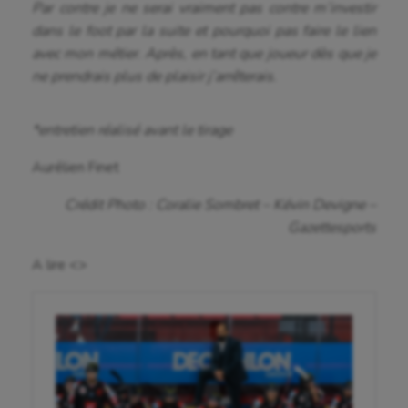
Par contre je ne serai vraiment pas contre m’investir
dans le foot par la suite et pourquoi pas faire le lien
avec mon métier. Après, en tant que joueur dès que je
ne prendrais plus de plaisir j’arrêterais.
*entretien réalisé avant le tirage
Aurélien Finet
Crédit Photo : Coralie Sombret – Kévin Devigne –
Gazettesports
A lire <>