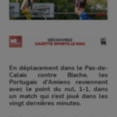
Ⓒ Gazette Sports
En déplacement dans le Pas-de-
Calais contre Biache, les
Portugais d’Amiens reviennent
avec le point du nul, 1-1, dans
un match qui s’est joué dans les
vingt dernières minutes.