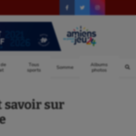
 de
Tous
Albums
Somme
at
sports
photos
 savoir sur
e