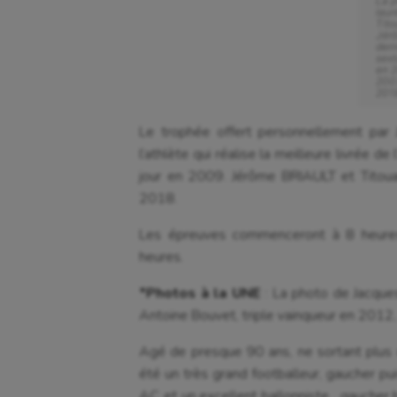
La p
laur
Tito
Jérô
dern
sext
en 
200
201
Le trophée offert personnellement par 
l’athlète qui réalise la meilleure livrée d
jour en 2009. Jérôme BRIAULT et Titou
2018.
Les épreuves commenceront à 8 heures
heures.
*Photos à la UNE
: La photo de Jacques
Antoine Bouvet, triple vainqueur en 2012
Agé de presque 90 ans, ne sortant plus d
été un très grand footballeur, gaucher pu
AC et un excellent ballonniste , gaucher b