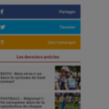
Partager
Tweeter
Une remarque
Les derniers articles
EDITO : Mais où va-t-on
dans le cyclisme de haut
niveau?
FOOTBALL – Régional 1 :
Un vainqueur mais de la
satisfaction de chaque