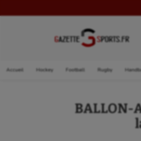
Rechercher :
Accueil
Hockey
Football
Rugby
Handba
BALLON-AU-