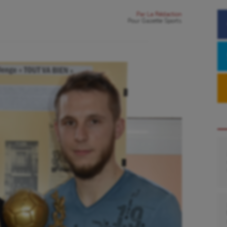
Par
La Rédaction
Pour
Gazette Sports