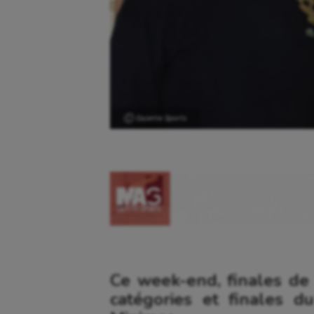
Ⓒ Gazette Sports
Ce week-end, finales de
catégories et finales d