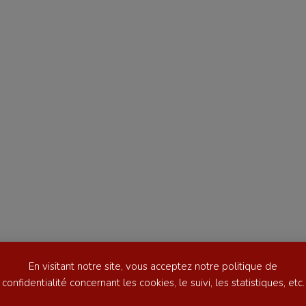
se
Kayak-polo
tation
Korfbal
lade
Longue paume
ime
Moto
ess
Natation
En visitant notre site, vous acceptez notre politique de
football
Natation artistique
confidentialité concernant les cookies, le suivi, les statistiques, etc.
ball américain
Omnisports