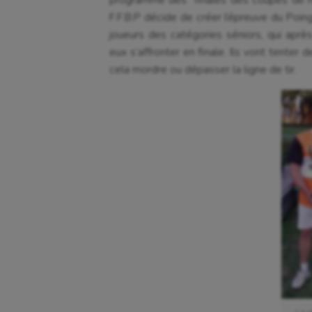
programme des finales des coupes de rég
F.F.B.P décide de créer l’épreuve du Poing
joueurs des catégories séniors, qui après
eux s’affronter en finale. Ils vont tenter 
cela mordre ou dépasser la ligne de tir.