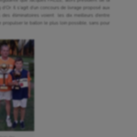
ularité que Jacques FALIZE, alors président de la
 d’Or. Il s’agit d’un concours de livrage proposé aux
 des éliminatoires voient les dix meilleurs d’entre
de propulser le ballon le plus loin possible, sans pour