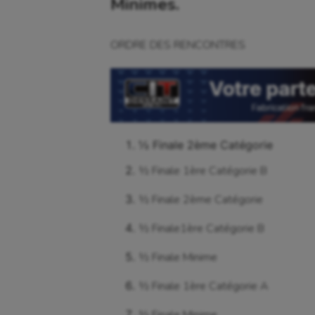
Minimes.
ORDRE DES RENCONTRES
½ Finale 2ème Catégorie
½ Finale 1ère Catégorie B
½ Finale 2ème Catégorie
½ Finale1ère Catégorie B
½ Finale Minime
½ Finale 1ère Catégorie A