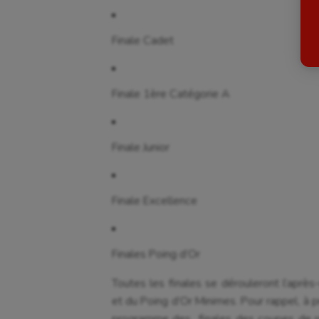
Billard
Futs
Finale Cadet
Boules lyonnaises
Golf
Canoë-kayak
Gymn
Finale 1ère Catégorie A
Cerf Volant
Gymn
Cheerleading
Halté
Finale Junior
Course à pied
Hand
Crossfit
Hipp
Finale Excellence
Cyclisme
Jeux
Finales Poing d’Or
Toutes les finales se dérouleront l’après
et du Poing d’Or Minimes. Pour rappel, à p