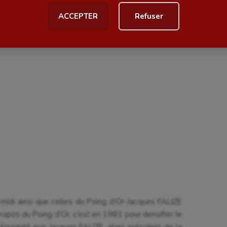
ACCEPTER
Refuser
al
Outdoor
Paddle
astique
Parkour
astique rythmique
Patinage artistique
rophilie
Pétanque
isport
Plongée
isme
Randonnée / Marche
 Olympiques et Paralympiques
Roller-derby
-midi ainsi que celles du Poing d’Or-Jacques FALIZE
ropos du Poing d’Or, c’est en 1981 pour densifier le