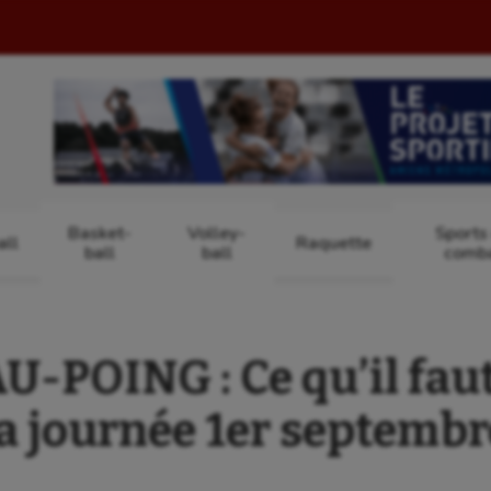
Basket-
Volley-
Sports
ll
Raquette
ball
ball
comb
POING : Ce qu’il faut
la journée 1er septembr