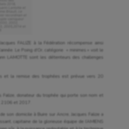
hoto des
éats 2018,
uann Lamotte et
me Briault, ce
ier recordman et
uple vainqueur
2000, 2002,
3, 2005,2014 et
8
Jacques FALIZE à la Fédération récompense ainsi
e l’année. Le Poing d’Or, catégorie « minimes » voit le
ann LAMOTTE sont les détenteurs des challenges
 et la remise des trophées est prévue vers 20
 Falize, donateur du trophée qui porte son nom et
, 2106 et 2017.
e son domicile à Buire sur Ancre, Jacques Falize a
issant, capitaine de la glorieuse équipe de l’AMIENS
ien sûr, à la puissance redoutable et à la technique